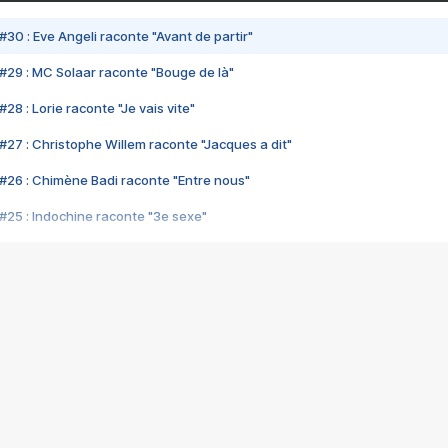
#30 : Eve Angeli raconte "Avant de partir"
#29 : MC Solaar raconte "Bouge de là"
28 : Lorie raconte "Je vais vite"
#27 : Christophe Willem raconte "Jacques a dit"
#26 : Chimène Badi raconte "Entre nous"
#25 : Indochine raconte "3e sexe"
#24 : Zaho raconte "C'est chelou"
#23 : Patrick Bruel raconte "Au café des délices"
#22 : Kyo raconte "Le chemin"
#21 : Nolwenn Leroy raconte "Cassé"
#20 : Patrick Hernandez raconte "Born to be alive"
#19 : Lorie raconte "Près de moi"