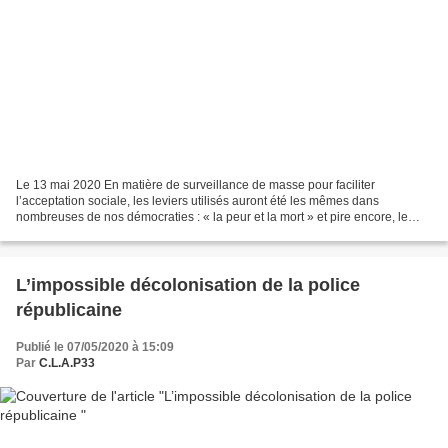
Le 13 mai 2020 En matière de surveillance de masse pour faciliter
l’acceptation sociale, les leviers utilisés auront été les mêmes dans
nombreuses de nos démocraties : « la peur et la mort » et pire encore, le
mensonge des pouvoirs publics. « La philosophie...
L’impossible décolonisation de la police
républicaine
Publié le 07/05/2020 à 15:09
Par
C.L.A.P33