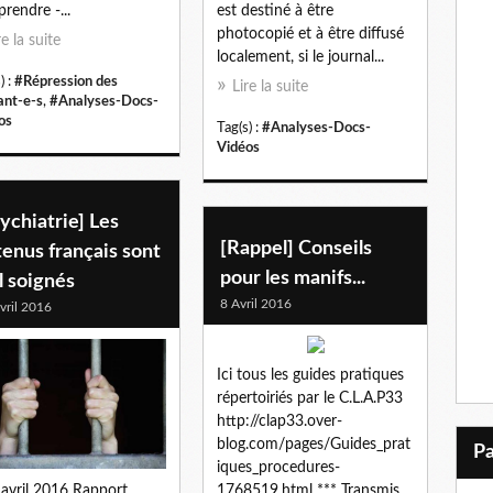
prendre -...
est destiné à être
photocopié et à être diffusé
re la suite
localement, si le journal...
) :
#Répression des
Lire la suite
ant-e-s
,
#Analyses-Docs-
os
Tag(s) :
#Analyses-Docs-
Vidéos
ychiatrie] Les
[Rappel] Conseils
enus français sont
pour les manifs...
l soignés
8 Avril 2016
vril 2016
Ici tous les guides pratiques
répertoiriés par le C.L.A.P33
http://clap33.over-
blog.com/pages/Guides_prat
iques_procedures-
 avril 2016 Rapport
1768519.html *** Transmis