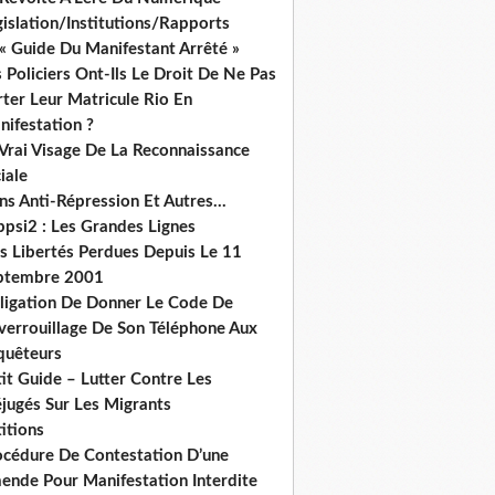
islation/Institutions/Rapports
« Guide Du Manifestant Arrêté »
 Policiers Ont-Ils Le Droit De Ne Pas
ter Leur Matricule Rio En
nifestation ?
 Vrai Visage De La Reconnaissance
iale
ns Anti-Répression Et Autres...
ppsi2 : Les Grandes Lignes
s Libertés Perdues Depuis Le 11
ptembre 2001
ligation De Donner Le Code De
verrouillage De Son Téléphone Aux
quêteurs
it Guide – Lutter Contre Les
éjugés Sur Les Migrants
itions
océdure De Contestation D’une
ende Pour Manifestation Interdite