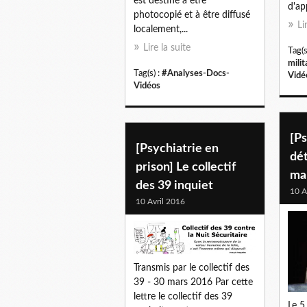
est destiné à être
d'ap
photocopié et à être diffusé
Li
localement,...
Lire la suite
Tag(s
milit
Tag(s) :
#Analyses-Docs-
Vidé
Vidéos
[Ps
[Psychiatrie en
dét
prison] Le collectif
ma
des 39 inquiet
10 A
10 Avril 2016
Transmis par le collectif des
39 - 30 mars 2016 Par cette
lettre le collectif des 39
Le 5