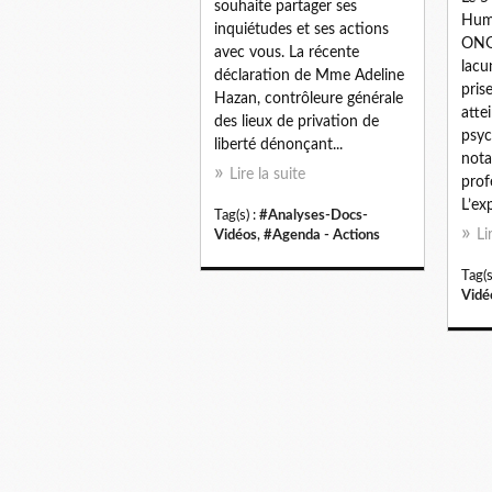
souhaite partager ses
Hum
inquiétudes et ses actions
ONG 
avec vous. La récente
lacu
déclaration de Mme Adeline
pris
Hazan, contrôleure générale
atte
des lieux de privation de
psyc
liberté dénonçant...
not
Lire la suite
prof
L’ex
Tag(s) :
#Analyses-Docs-
Li
Vidéos
,
#Agenda - Actions
Tag(s
Vidé