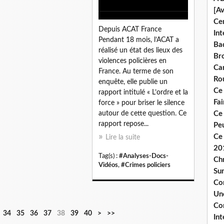
[A
Ce
Depuis ACAT France
Int
Pendant 18 mois, l’ACAT a
Bad
réalisé un état des lieux des
Br
violences policières en
Ca
France. Au terme de son
Ro
enquête, elle publie un
Ce
rapport intitulé « L’ordre et la
Fa
force » pour briser le silence
Ce
autour de cette question. Ce
rapport repose...
Pe
Ce 
Lire la suite
20
Tag(s) :
#Analyses-Docs-
Chr
Vidéos
,
#Crimes policiers
Sur
Co
Une
Co
5
6
7
34
35
36
37
38
39
40
>
>>
Int
0
0
0