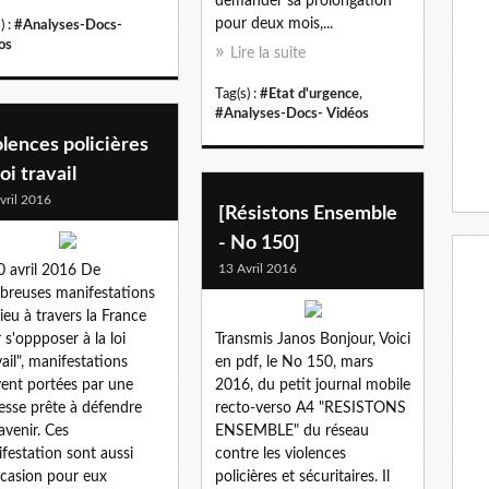
demander sa prolongation
pour deux mois,...
) :
#Analyses-Docs-
os
Lire la suite
Tag(s) :
#Etat d'urgence
,
#Analyses-Docs- Vidéos
lences policières
loi travail
vril 2016
[Résistons Ensemble
- No 150]
13 Avril 2016
0 avril 2016 De
reuses manifestations
lieu à travers la France
 s'oppposer à la loi
Transmis Janos Bonjour, Voici
vail", manifestations
en pdf, le No 150, mars
ent portées par une
2016, du petit journal mobile
esse prête à défendre
recto-verso A4 "RESISTONS
avenir. Ces
ENSEMBLE" du réseau
festation sont aussi
contre les violences
ccasion pour eux
policières et sécuritaires. Il