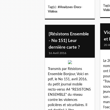
Tag(s
Tag(s) :
#Analyses-Docs-
Vidé
Vidéos
Vio
[Résistons Ensemble
et 
- No 151] Leur
20 A
dernière carte ?
16 Avril 2016
Le 2
nomb
Transmis par Résistons
ont 
Ensemble Bonjour, Voici en
pour
pdf, le No 151, avril 2016,
"Tra
du petit journal mobile
souv
recto-verso A4 "RESISTONS
jeun
ENSEMBLE" du réseau
son 
contre les violences
mani
policières et sécuritaires. Il
l'oa