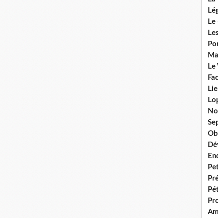
Lég
Le 
Les
Por
Ma
Le
Fac
Lie
Lo
No
Se
Ob
Dé
En
Pet
Pr
Pét
Pr
Am