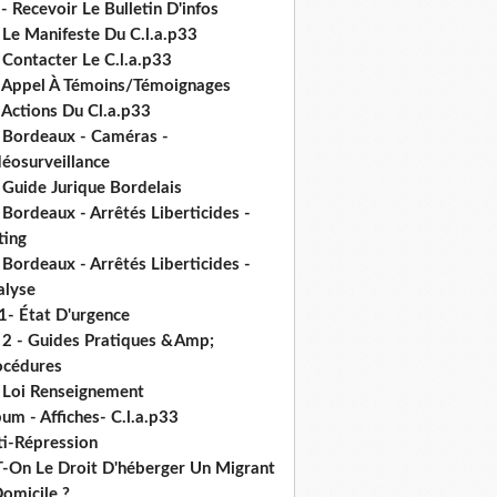
- Recevoir Le Bulletin D'infos
 Le Manifeste Du C.l.a.p33
 Contacter Le C.l.a.p33
- Appel À Témoins/Témoignages
 Actions Du Cl.a.p33
- Bordeaux - Caméras -
déosurveillance
 Guide Jurique Bordelais
 Bordeaux - Arrêtés Liberticides -
ting
 Bordeaux - Arrêtés Liberticides -
alyse
1- État D'urgence
- 2 - Guides Pratiques &Amp;
océdures
- Loi Renseignement
um - Affiches- C.l.a.p33
ti-Répression
T-On Le Droit D'héberger Un Migrant
omicile ?