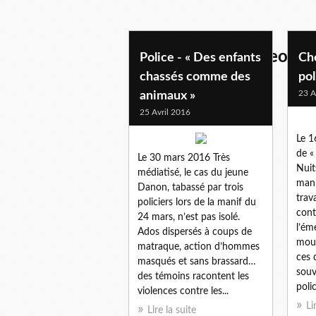
analyses-docs- videos
Police - « Des enfants
Ch
chassés comme des
pol
23 A
animaux »
25 Avril 2016
Le 1
de «
Le 30 mars 2016 Très
Nuit
médiatisé, le cas du jeune
mani
Danon, tabassé par trois
trav
policiers lors de la manif du
cont
24 mars, n’est pas isolé.
l’ém
Ados dispersés à coups de
mou
matraque, action d’hommes
ces 
masqués et sans brassard…
souv
des témoins racontent les
polic
violences contre les...
Li
Lire la suite