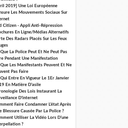
vril 2019] Une Loi Européenne
nsure Les Mouvements Sociaux Sur
ernet
 Citizen - Appli Anti-Répression
ochures En Ligne/Médias Alternatifs
rte Des Radars Placés Sur Les Feux
uges
 Que La Police Peut Et Ne Peut Pas
ire Pendant Une Manifestation
 Que Les Manifestants Peuvent Et Ne
uvent Pas Faire
Qui Entre En Vigueur Le 1Er Janvier
19 En Matière D’asile
onologie Des Lois Instaurant La
veillance D'internet
mment Faire Condamner L’état Après
 Blessure Causée Par La Police ?
mment Utiliser La Vidéo Lors D’une
erpellation ?