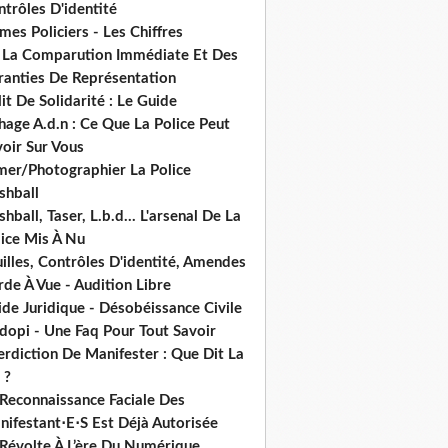
trôles D'identité
mes Policiers - Les Chiffres
 La Comparution Immédiate Et Des
ranties De Représentation
it De Solidarité : Le Guide
hage A.d.n : Ce Que La Police Peut
oir Sur Vous
lmer/Photographier La Police
shball
shball, Taser, L.b.d... L'arsenal De La
lice Mis À Nu
illes, Contrôles D'identité, Amendes
de À Vue - Audition Libre
de Juridique - Désobéissance Civile
dopi - Une Faq Pour Tout Savoir
erdiction De Manifester : Que Dit La
 ?
 Reconnaissance Faciale Des
nifestant⋅E⋅S Est Déjà Autorisée
 Révolte À L’ère Du Numérique