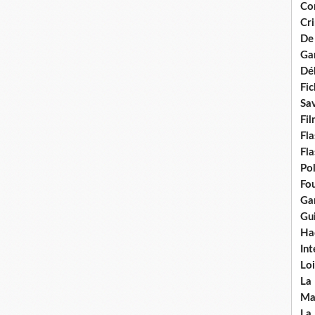
Con
Cri
De
Ga
Dél
Fic
Sav
Fi
Fla
Fla
Po
Fou
Gar
Gui
Ha
Int
Loi
La
Ma
La