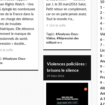
10 
an Rights Watch - Une
par J. le 30 mars2016 Salut,
1 -
épingle les nombreuses
Petit retour en complément,
2 -
nes de la France dans la
car on en parle jamais assez.
3 
e en charge des détenus
Tout le monde n'a...
4 -
ints de troubles
Lire la suite
5 
hiatriques. Elle dénonce
amment le manque de
Vi
Tag(s) :
#Analyses-Docs-
Vidéos
,
#Répression des
essionnels de santé.
6 -
militant-e-s
pression « double...
7 -
re la suite
Lis
8 -
) :
#Analyses-Docs-
An
os
Violences policières :
9 -
brisons le silence
9 
29 Mars 2016
Pr
9 
Alb
An
A-
À D