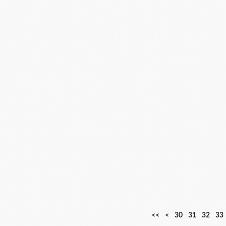
1
2
<<
<
30
31
32
33
0
0