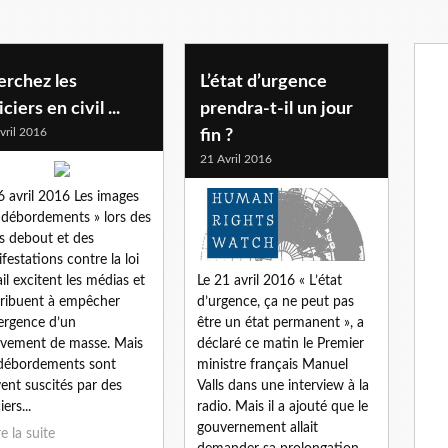
erchez les
L’état d’urgence
iciers en civil ...
prendra-t-il un jour
vril 2016
fin ?
21 Avril 2016
6 avril 2016 Les images
 débordements » lors des
s debout et des
festations contre la loi
Le 21 avril 2016 « L’état
ail excitent les médias et
d’urgence, ça ne peut pas
ribuent à empêcher
être un état permanent », a
ergence d’un
déclaré ce matin le Premier
vement de masse. Mais
ministre français Manuel
débordements sont
Valls dans une interview à la
ent suscités par des
radio. Mais il a ajouté que le
iers...
gouvernement allait
re la suite