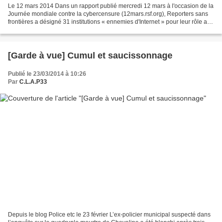
Le 12 mars 2014 Dans un rapport publié mercredi 12 mars à l'occasion de la
Journée mondiale contre la cybercensure (12mars.rsf.org), Reporters sans
frontières a désigné 31 institutions « ennemies d'Internet » pour leur rôle au
cœur des systèmes de surveillance...
[Garde à vue] Cumul et saucissonnage
Publié le 23/03/2014 à 10:26
Par
C.L.A.P33
Depuis le blog Police etc le 23 février L’ex-policier municipal suspecté dans