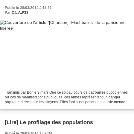
Publié le 28/03/2014 à 11:31
Par
C.L.A.P33
Transmis par Bor le 9 mars Que ce soit au cours de patrouilles quotidiennes
ou lors de manifestations publiques, ces armes représentent un danger
physique direct pour les citoyens. Elles font aussi peser une lourde menace
sur leurs droits – en particulier...
[Lire] Le profilage des populations
Publié le 28/03/2014 à 09:34