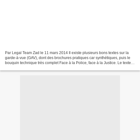
Par Legal Team Zad le 11 mars 2014 Il existe plusieurs bons textes sur la
garde-à-vue (GAV), dont des brochures pratiques car synthétiques, puis le
bouquin technique très complet Face à la Police, face à la Justice. Le texte
qui suit est basé sur le guide...