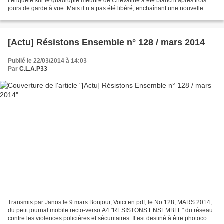
l’enquête sur le quadruple meurtre de Chevaline a été blanchi après trois
jours de garde à vue. Mais il n’a pas été libéré, enchaînant une nouvelle
garde à vue pour une affaire...
[Actu] Résistons Ensemble n° 128 / mars 2014
Publié le 22/03/2014 à 14:03
Par
C.L.A.P33
Transmis par Janos le 9 mars Bonjour, Voici en pdf, le No 128, MARS 2014,
du petit journal mobile recto-verso A4 "RESISTONS ENSEMBLE" du réseau
contre les violences policières et sécuritaires. Il est destiné à être photocopié