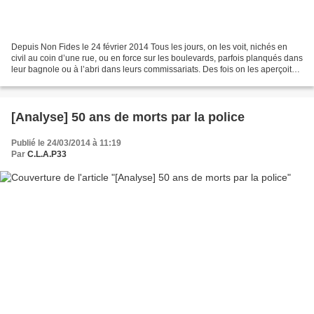
Depuis Non Fides le 24 février 2014 Tous les jours, on les voit, nichés en
civil au coin d’une rue, ou en force sur les boulevards, parfois planqués dans
leur bagnole ou à l’abri dans leurs commissariats. Des fois on les aperçoit
en train de courir après...
[Analyse] 50 ans de morts par la police
Publié le 24/03/2014 à 11:19
Par
C.L.A.P33