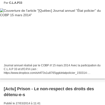
Par
C.L.A.P33
Journal annuel réalisé par le COBP /// 15 mars 2014 Avec la participation du
C.L.A.P 33 et d'O.P.A Lien :
https://www.dropbox.com/s/nlf73s1u8765ggk/etatpolicier_150314-
finalfinal.pdf
[Actu] Prison - Le non-respect des droits des
détenu-e-s
Publié le 27/03/2014 à 11:41