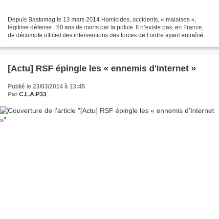
Depuis Bastamag le 13 mars 2014 Homicides, accidents, « malaises »,
légitime défense : 50 ans de morts par la police. Il n’existe pas, en France,
de décompte officiel des interventions des forces de l’ordre ayant entraîné la
mort. Combien de décès liés...
[Actu] RSF épingle les « ennemis d'Internet »
Publié le 23/03/2014 à 13:45
Par
C.L.A.P33