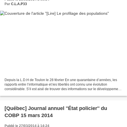
Par
C.L.A.P33
Depuis la L.D.H de Toulon le 28 février En une quarantaine d’années, les
rapports entre l’informatique et les libertés ont connu une évolution
considérable. S’il est aisé de trouver des informations sur le développement
des machines et des réseaux, il...
[Québec] Journal annuel ''État policier'' du
COBP 15 mars 2014
Publié le 27/03/2014 à 14:24