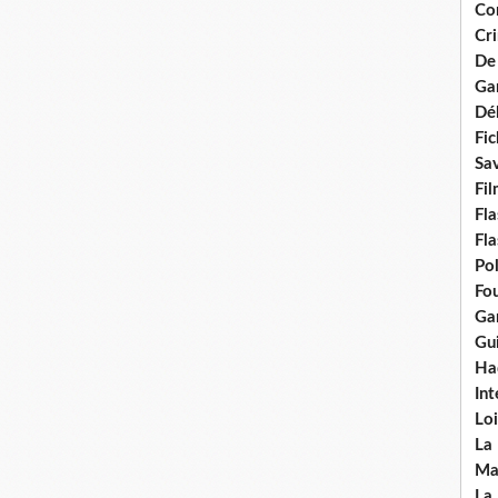
Con
Cri
De
Ga
Dél
Fic
Sav
Fi
Fla
Fla
Po
Fou
Gar
Gui
Ha
Int
Loi
La
Ma
La