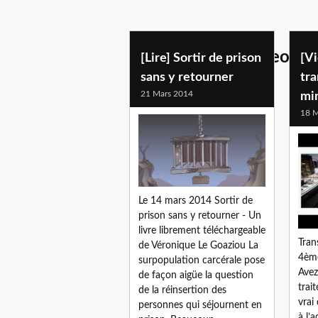
analyses-docs- videos
[Lire] Sortir de prison
[Vi
sans y retourner
tra
21 Mars 2014
mi
18 M
Le 14 mars 2014 Sortir de
prison sans y retourner - Un
livre librement téléchargeable
Tran
de Véronique Le Goaziou La
4ème
surpopulation carcérale pose
Avez
de façon aigüe la question
trait
de la réinsertion des
vrai
personnes qui séjournent en
à l’