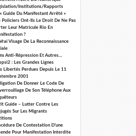
islation/Institutions/Rapports
« Guide Du Manifestant Arrêté »
 Policiers Ont-Ils Le Droit De Ne Pas
ter Leur Matricule Rio En
nifestation ?
 Vrai Visage De La Reconnaissance
iale
ns Anti-Répression Et Autres...
ppsi2 : Les Grandes Lignes
s Libertés Perdues Depuis Le 11
ptembre 2001
ligation De Donner Le Code De
verrouillage De Son Téléphone Aux
quêteurs
it Guide – Lutter Contre Les
éjugés Sur Les Migrants
itions
océdure De Contestation D’une
ende Pour Manifestation Interdite