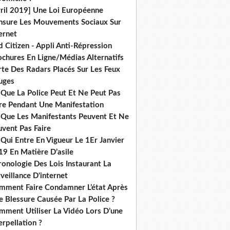
vril 2019] Une Loi Européenne
nsure Les Mouvements Sociaux Sur
ernet
 Citizen - Appli Anti-Répression
ochures En Ligne/Médias Alternatifs
rte Des Radars Placés Sur Les Feux
uges
 Que La Police Peut Et Ne Peut Pas
ire Pendant Une Manifestation
 Que Les Manifestants Peuvent Et Ne
uvent Pas Faire
Qui Entre En Vigueur Le 1Er Janvier
19 En Matière D’asile
onologie Des Lois Instaurant La
veillance D'internet
mment Faire Condamner L’état Après
 Blessure Causée Par La Police ?
mment Utiliser La Vidéo Lors D’une
erpellation ?