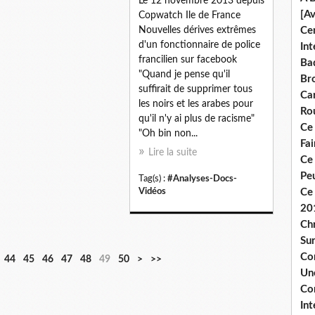
Le 12 novembre 2013 depuis
[A
Copwatch Ile de France
Nouvelles dérives extrêmes
Ce
d'un fonctionnaire de police
Int
francilien sur facebook
Bad
"Quand je pense qu'il
Br
suffirait de supprimer tous
Ca
les noirs et les arabes pour
Ro
qu'il n'y ai plus de racisme"
Ce
"Oh bin non...
Fa
Lire la suite
Ce
Pe
Tag(s) :
#Analyses-Docs-
Vidéos
Ce 
20
Chr
Sur
Co
6
7
44
45
46
47
48
49
50
>
>>
Une
0
0
Co
Int