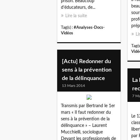
prison. Beaucoup
beau
d’éducateurs, de...
sour
Lire la suite
prof
prép
Tag(s) :
#Analyses-Docs-
Vidéos
Li
Tag(s
Vidé
[Actu] Redonner du
sens à la prévention
de la délinquance
La 
13 Mars 2014
rec
7 Ma
Transmis par Bertrand le 1er
mars « Il faut redonner du
Le 1
sens à la prévention de la
clas
délinquance » – Laurent
libe
Mucchielli, sociologue
par 
Devant les professionnels de