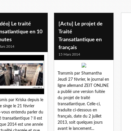
déo] Le traité
[Actu] Le projet de
nsatlantique en 10
Traité
nutes
Transatlantique en
ars 2014
français
15 Mars 2014
Transmis par Shamantha
Jeudi 27 février, le journal en
ligne allemand ZEIT ONLINE
a publié une version fuitée
du projet de traité
smis par Kriska depuis le
transatlantique. Celle-ci,
 singe le 21 février
traduite ci-dessous en
-vous entendu parler du
français, date du 2 juillet
é transatlantique ? Il est
2013, soit quelques jours
 que 2014 est une année
avant le lancement...
actualité chargée et que