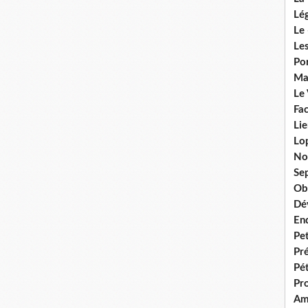
Lég
Le 
Les
Por
Ma
Le
Fac
Lie
Lo
No
Se
Ob
Dé
En
Pet
Pr
Pét
Pr
Am