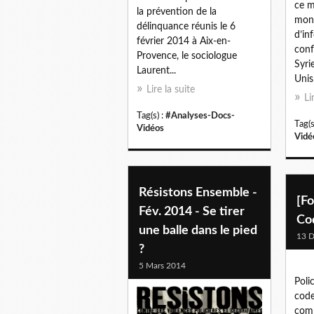
ce m
la prévention de la
mont
délinquance réunis le 6
d’in
février 2014 à Aix-en-
conf
Provence, le sociologue
Syri
Laurent...
Unis.
Lire la suite
Li
Tag(s) :
#Analyses-Docs-
Tag(s
Vidéos
Vidé
Résistons Ensemble -
[Fo
Fév. 2014 - Se tirer
Co
une balle dans le pied
13 
?
5 Mars 2014
Poli
code
comm