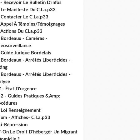
- Recevoir Le Bulletin D'infos
 Le Manifeste Du C.l.a.p33
 Contacter Le C.l.a.p33
- Appel À Témoins/Témoignages
 Actions Du Cl.a.p33
- Bordeaux - Caméras -
déosurveillance
 Guide Jurique Bordelais
 Bordeaux - Arrêtés Liberticides -
ting
 Bordeaux - Arrêtés Liberticides -
alyse
1- État D'urgence
- 2 - Guides Pratiques &Amp;
océdures
- Loi Renseignement
um - Affiches- C.l.a.p33
ti-Répression
T-On Le Droit D'héberger Un Migrant
omicile ?