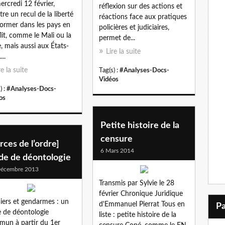
ercredi 12 février,
réflexion sur des actions et
re un recul de la liberté
réactions face aux pratiques
former dans les pays en
policières et judiciaires,
lit, comme le Mali ou la
permet de...
e, mais aussi aux États-
Lire la suite
...
re la suite
Tag(s) :
#Analyses-Docs-
Vidéos
) :
#Analyses-Docs-
os
Petite histoire de la
censure
rces de l’ordre]
6 Mars 2014
de de déontologie
Décembre 2013
Transmis par Sylvie le 28
février Chronique Juridique
ciers et gendarmes : un
d'Emmanuel Pierrat Tous en
 de déontologie
liste : petite histoire de la
un à partir du 1er