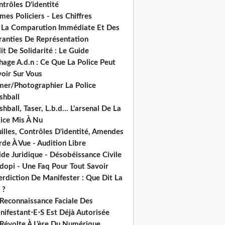
trôles D'identité
mes Policiers - Les Chiffres
 La Comparution Immédiate Et Des
ranties De Représentation
it De Solidarité : Le Guide
hage A.d.n : Ce Que La Police Peut
oir Sur Vous
lmer/Photographier La Police
shball
shball, Taser, L.b.d... L'arsenal De La
lice Mis À Nu
illes, Contrôles D'identité, Amendes
de À Vue - Audition Libre
de Juridique - Désobéissance Civile
dopi - Une Faq Pour Tout Savoir
erdiction De Manifester : Que Dit La
 ?
 Reconnaissance Faciale Des
nifestant⋅E⋅S Est Déjà Autorisée
 Révolte À L’ère Du Numérique