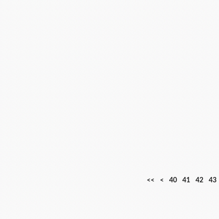
1
2
3
<<
<
40
41
42
43
0
0
0