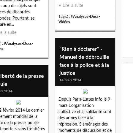
Lire la suite
coup de sujets sont
ces de discordes
Tag(s) :
#Analyses-Docs-
ondes. Pourtant, se
Vidéos
are en...
re la suite
) :
#Analyses-Docs-
"Rien à déclarer" -
os
Manuel de débrouille
face à la police et à la
justice
liberté de la presse
14 Mars 2014
ule
rs 2014
Depuis Paris-Luttes Info le 9
mars L’organisation
2 février 2014 Le dernier
collective et la solidarité sont
sement mondial de la
des armes face à la
rté de la presse, publié
répression. S’aménager des
Reporters sans frontières
moments de discussion et de