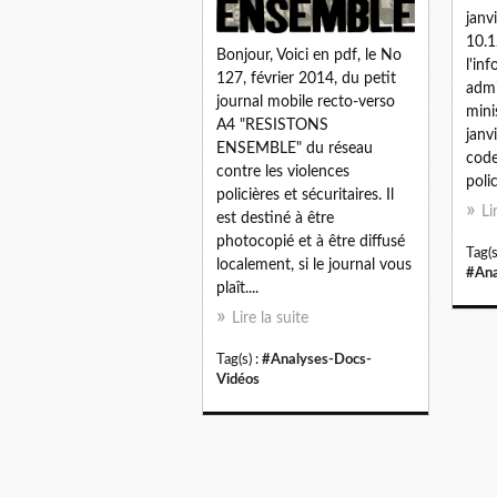
janv
10.1
Bonjour, Voici en pdf, le No
l'in
127, février 2014, du petit
admi
journal mobile recto-verso
mini
A4 "RESISTONS
janv
ENSEMBLE" du réseau
code
contre les violences
polic
policières et sécuritaires. Il
Li
est destiné à être
photocopié et à être diffusé
Tag(s
localement, si le journal vous
#Ana
plaît....
Lire la suite
Tag(s) :
#Analyses-Docs-
Vidéos