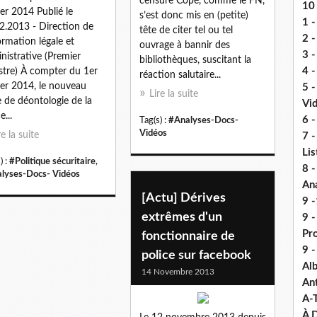
censure Copé, comme le FN,
10 
ier 2014 Publié le
s’est donc mis en (petite)
1 -
2.2013 - Direction de
tête de citer tel ou tel
2 -
formation légale et
ouvrage à bannir des
3 
nistrative (Premier
bibliothèques, suscitant la
4 -
stre) À compter du 1er
réaction salutaire...
ier 2014, le nouveau
5 
Lire la suite
 de déontologie de la
Vi
e...
6 -
Tag(s) :
#Analyses-Docs-
Vidéos
re la suite
7 -
Lis
) :
#Politique sécuritaire
,
8 -
lyses-Docs- Vidéos
An
[Actu] Dérives
9 -
extrêmes d'un
9 
Pr
fonctionnaire de
9 
police sur facebook
Alb
14 Novembre 2013
An
A-
À D