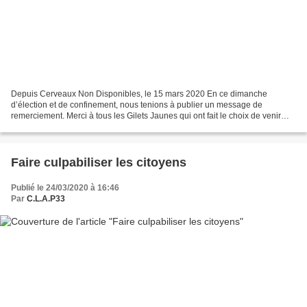
Depuis Cerveaux Non Disponibles, le 15 mars 2020 En ce dimanche
d’élection et de confinement, nous tenions à publier un message de
remerciement. Merci à tous les Gilets Jaunes qui ont fait le choix de venir
manifester hier à Paris. Notamment ceux venus...
Faire culpabiliser les citoyens
Publié le 24/03/2020 à 16:46
Par
C.L.A.P33