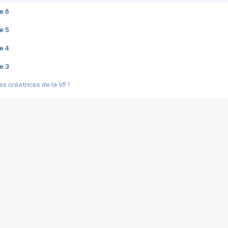
e 6
e 5
e 4
e 3
s créatrices de la VF !
e 2
e 1
e Mektoub My Love arrive enfin ! Rencontre avec Shaïn Boumedine et Sal
i : après Toni en famille
elle réalise le bouleversant Dites lui que je l'aime
ais ! Rencontre autour de Vie privée de Rebecca Zlotowski
 de Marguerite, Grave... Rencontre avec Ella Rumpf