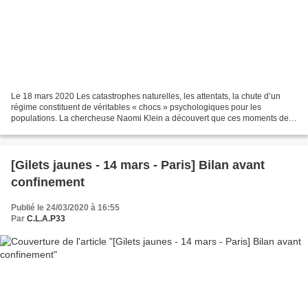
Le 18 mars 2020 Les catastrophes naturelles, les attentats, la chute d’un
régime constituent de véritables « chocs » psychologiques pour les
populations. La chercheuse Naomi Klein a découvert que ces moments de
sidération, des périodes « d’état de choc...
[Gilets jaunes - 14 mars - Paris] Bilan avant
confinement
Publié le 24/03/2020 à 16:55
Par
C.L.A.P33