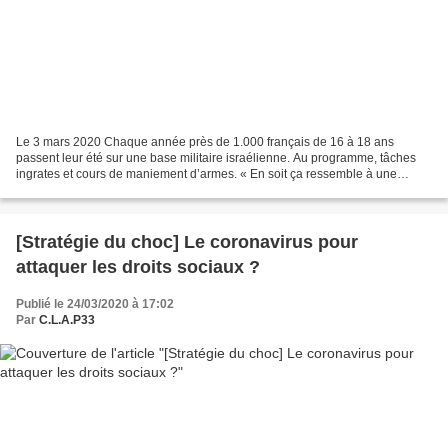
Le 3 mars 2020 Chaque année près de 1.000 français de 16 à 18 ans
passent leur été sur une base militaire israélienne. Au programme, tâches
ingrates et cours de maniement d’armes. « En soit ça ressemble à une
colonie de vacances un peu spéciale… ». Posée...
[Stratégie du choc] Le coronavirus pour
attaquer les droits sociaux ?
Publié le 24/03/2020 à 17:02
Par
C.L.A.P33