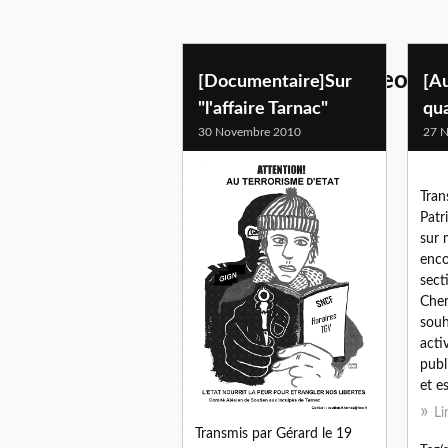
analyses-docs- videos
[Documentaire]Sur
[Au
"l'affaire Tarnac"
qua
30 Novembre 2010
27 
Tran
Patr
sur 
enco
sect
Cher
souh
activ
publ
et es
Li
Transmis par Gérard le 19