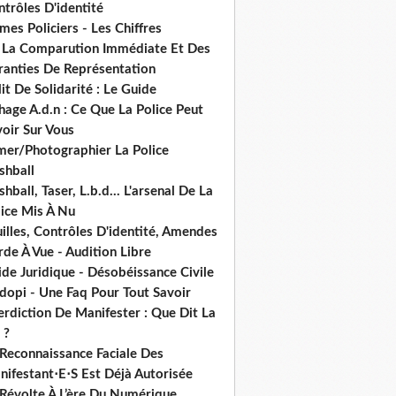
trôles D'identité
mes Policiers - Les Chiffres
 La Comparution Immédiate Et Des
ranties De Représentation
it De Solidarité : Le Guide
hage A.d.n : Ce Que La Police Peut
oir Sur Vous
lmer/Photographier La Police
shball
shball, Taser, L.b.d... L'arsenal De La
lice Mis À Nu
illes, Contrôles D'identité, Amendes
de À Vue - Audition Libre
de Juridique - Désobéissance Civile
dopi - Une Faq Pour Tout Savoir
erdiction De Manifester : Que Dit La
 ?
 Reconnaissance Faciale Des
nifestant⋅E⋅S Est Déjà Autorisée
 Révolte À L’ère Du Numérique