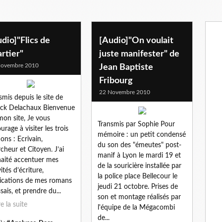
dio]"Flics de
[Audio]"On voulait
rtier"
juste manifester" de
Novembre 2010
Jean Baptiste
Fribourg
22 Novembre 2010
smis depuis le site de
ick Delachaux Bienvenue
mon site, Je vous
Transmis par Sophie Pour
urage à visiter les trois
mémoire : un petit condensé
ions : Ecrivain,
du son des "émeutes" post-
cheur et Citoyen. J’ai
manif à Lyon le mardi 19 et
aité accentuer mes
de la souricière installée par
ités d’écriture,
la police place Bellecour le
ications de mes romans
jeudi 21 octobre. Prises de
sais, et prendre du...
son et montage réalisés par
re la suite
l'équipe de la Mégacombi
de...