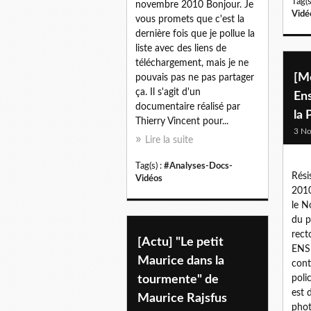
Tag(s
novembre 2010 Bonjour. Je
Vidé
vous promets que c'est la
dernière fois que je pollue la
liste avec des liens de
téléchargement, mais je ne
[M
pouvais pas ne pas partager
ça. Il s'agit d'un
En
documentaire réalisé par
la 
Thierry Vincent pour...
3 N
Lire la suite
Tag(s) :
#Analyses-Docs-
Rési
Vidéos
2010
le 
du p
rect
[Actu] "Le petit
ENS
Maurice dans la
cont
tourmente" de
polic
est 
Maurice Rajsfus
phot