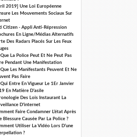
vril 2019] Une Loi Européenne
nsure Les Mouvements Sociaux Sur
ernet
 Citizen - Appli Anti-Répression
ochures En Ligne/Médias Alternatifs
rte Des Radars Placés Sur Les Feux
uges
 Que La Police Peut Et Ne Peut Pas
ire Pendant Une Manifestation
 Que Les Manifestants Peuvent Et Ne
uvent Pas Faire
Qui Entre En Vigueur Le 1Er Janvier
19 En Matière D’asile
onologie Des Lois Instaurant La
veillance D'internet
mment Faire Condamner L’état Après
 Blessure Causée Par La Police ?
mment Utiliser La Vidéo Lors D’une
erpellation ?