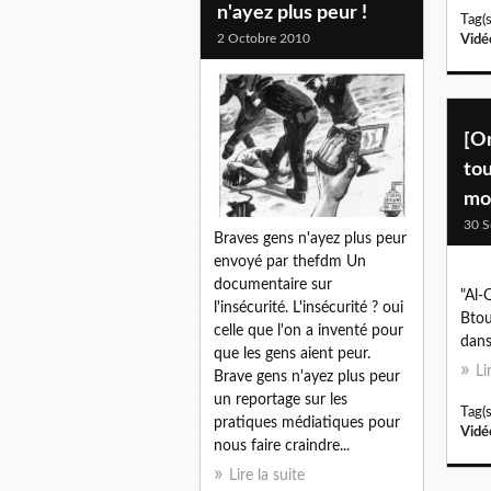
n'ayez plus peur !
Tag(s
2 Octobre 2010
Vidé
[O
tou
mo
30 S
Braves gens n'ayez plus peur
envoyé par thefdm Un
documentaire sur
"Al-
l'insécurité. L'insécurité ? oui
Btou
celle que l'on a inventé pour
dans
que les gens aient peur.
Li
Brave gens n'ayez plus peur
un reportage sur les
Tag(s
pratiques médiatiques pour
Vidé
nous faire craindre...
Lire la suite