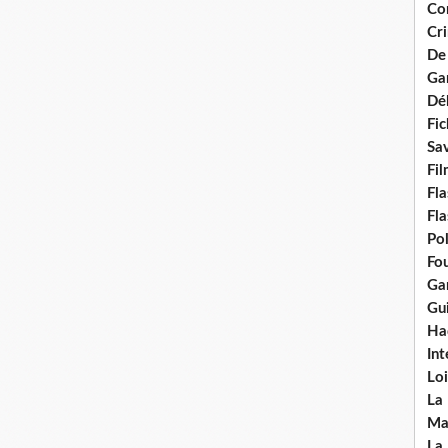
Con
Cri
De
Ga
Dél
Fic
Sav
Fi
Fla
Fla
Po
Fou
Gar
Gui
Ha
Int
Loi
La
Ma
La