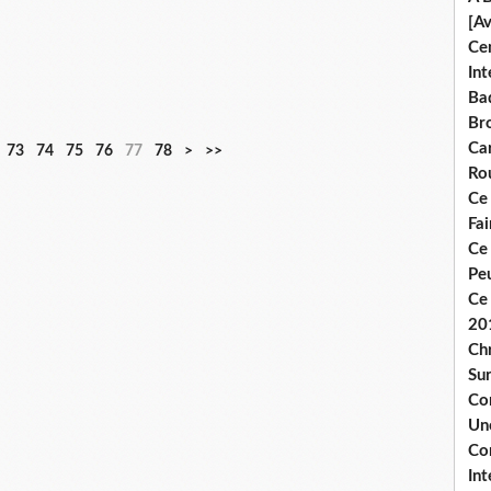
[A
Ce
Int
Bad
Br
Ca
73
74
75
76
77
78
>
>>
Ro
Ce
Fa
Ce
Pe
Ce 
20
Chr
Sur
Co
Une
Co
Int