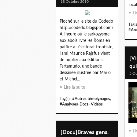
18 Octobre 2010
loca
Li
Pioché sur le site du Codedo
Tag(s
http://codedo.blogspot.com/
#Ana
A l'heure où le sarkozysme
aux abois livre les Roms en
patûre à l’électorat frontiste,
l’ami Maurice Rajsfus vient
[Vi
de publier aux éditions
qui
Tartamudo, une bande
dessinée illustrée par Mario
5 Oc
et Michel...
Lire la suite
Tag(s) :
#Autres témoignages
,
#Analyses-Docs- Vidéos
Li
[Docu]Braves gens,