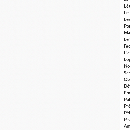
Lég
Le 
Les
Por
Ma
Le
Fac
Lie
Lo
No
Se
Ob
Dé
En
Pet
Pr
Pét
Pr
Am