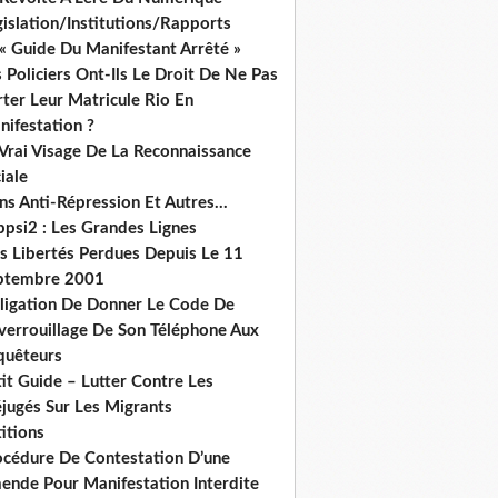
islation/Institutions/Rapports
« Guide Du Manifestant Arrêté »
 Policiers Ont-Ils Le Droit De Ne Pas
ter Leur Matricule Rio En
nifestation ?
 Vrai Visage De La Reconnaissance
iale
ns Anti-Répression Et Autres...
ppsi2 : Les Grandes Lignes
s Libertés Perdues Depuis Le 11
ptembre 2001
ligation De Donner Le Code De
verrouillage De Son Téléphone Aux
quêteurs
it Guide – Lutter Contre Les
éjugés Sur Les Migrants
itions
océdure De Contestation D’une
ende Pour Manifestation Interdite