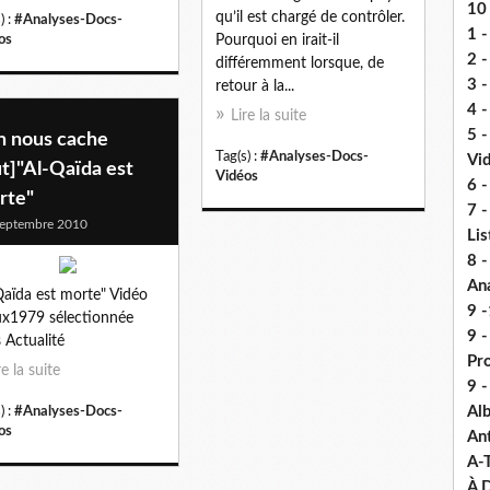
10 
qu’il est chargé de contrôler.
) :
#Analyses-Docs-
1 -
Pourquoi en irait-il
os
2 -
différemment lorsque, de
3 
retour à la...
4 -
Lire la suite
5 
n nous cache
Tag(s) :
#Analyses-Docs-
Vi
t]"Al-Qaïda est
Vidéos
6 -
rte"
7 -
eptembre 2010
Lis
8 -
An
Qaïda est morte" Vidéo
9 -
x1979 sélectionnée
9 
 Actualité
Pr
re la suite
9 
Alb
) :
#Analyses-Docs-
os
An
A-
À D