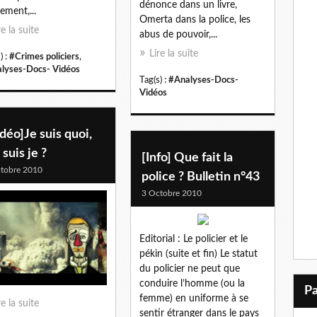
dénonce dans un livre,
lement,...
Omerta dans la police, les
re la suite
abus de pouvoir,...
Lire la suite
) :
#Crimes policiers
,
lyses-Docs- Vidéos
Tag(s) :
#Analyses-Docs-
Vidéos
déo]Je suis quoi,
 suis je ?
[Info] Que fait la
tobre 2010
police ? Bulletin n°43
3 Octobre 2010
Editorial : Le policier et le
pékin (suite et fin) Le statut
du policier ne peut que
conduire l’homme (ou la
femme) en uniforme à se
re la suite
sentir étranger dans le pays