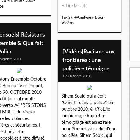
) :
#Analyses-Docs-
Lire la suite
os
Tag(s) :
#Analyses-Docs-
Vidéos
ensuels] Résistons
semble & Que fait
Police
[Vidéos]Racisme aux
ovembre 2010
frontières : une
policière témoigne
19 Octobre 2010
stons Ensemble Octobre
 Bonjour, Voici en pdf,
No 90, OCTOBRE 2010,
Sihem Souid qui a écrit
etit journal mobile
"Omerta dans la police", en
o-verso A4 "RESISTONS
octobre 2010. © tRioL/le
EMBLE" du réseau
joujou rouge Rappel Le
re les violences
témoignage est assez rare
ières et sécuritaires. Il
pour être relevé : celui d'une
destiné à être
policière, Sihem Souid, qui
ocopié et à être diffusé