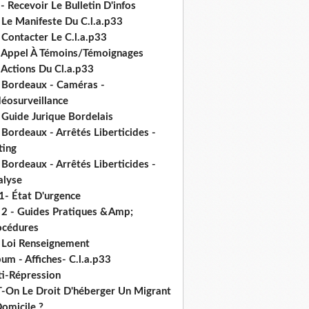
- Recevoir Le Bulletin D'infos
 Le Manifeste Du C.l.a.p33
 Contacter Le C.l.a.p33
- Appel À Témoins/Témoignages
 Actions Du Cl.a.p33
- Bordeaux - Caméras -
déosurveillance
 Guide Jurique Bordelais
 Bordeaux - Arrêtés Liberticides -
ting
 Bordeaux - Arrêtés Liberticides -
alyse
1- État D'urgence
- 2 - Guides Pratiques &Amp;
océdures
- Loi Renseignement
um - Affiches- C.l.a.p33
ti-Répression
T-On Le Droit D'héberger Un Migrant
omicile ?