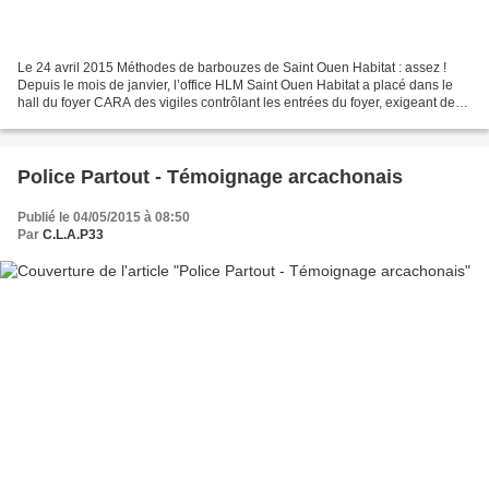
Le 24 avril 2015 Méthodes de barbouzes de Saint Ouen Habitat : assez !
Depuis le mois de janvier, l’office HLM Saint Ouen Habitat a placé dans le
hall du foyer CARA des vigiles contrôlant les entrées du foyer, exigeant des
visiteurs qu’ils laissent leurs...
Police Partout - Témoignage arcachonais
Publié le 04/05/2015 à 08:50
Par
C.L.A.P33