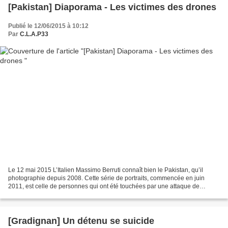
[Pakistan] Diaporama - Les victimes des drones
Publié le 12/06/2015 à 10:12
Par
C.L.A.P33
Le 12 mai 2015 L’Italien Massimo Berruti connaît bien le Pakistan, qu’il
photographie depuis 2008. Cette série de portraits, commencée en juin
2011, est celle de personnes qui ont été touchées par une attaque de
drones, pour la plupart dans le nord du...
[Gradignan] Un détenu se suicide