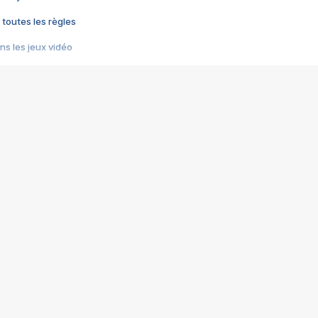
 toutes les règles
s les jeux vidéo
us choquant de Rockstar ? - Le scandale BULLY
e plus moche de Steam
du RÊVE tourne au CAUCHEMAR
pendant 8 heures
it… à tort
umiliés par un jeu vidéo
ire - Final Fantasy 8
ti un empire - Age of Empires
story DOFUS
tard, il crée l'un des pires jeux de tous les temps, MindsEye.