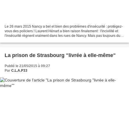
Le 26 mars 2015 Nancy a bel et bien des problèmes d'insécurité : protégez-
vous des policiers ! Laurent Hénart a bien raison finalement : l'incivilité et
l'insécurité règnent vraiment dans les rues de Nancy. Mais pas toujours du
côté que l'on croit. Rabha...
La prison de Strasbourg "livrée à elle-même"
Publié le 21/05/2015 à 09:27
Par
C.L.A.P33