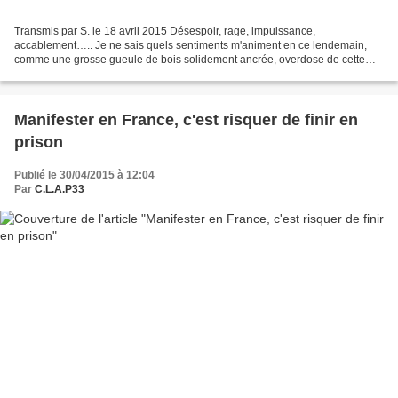
Transmis par S. le 18 avril 2015 Désespoir, rage, impuissance,
accablement….. Je ne sais quels sentiments m'animent en ce lendemain,
comme une grosse gueule de bois solidement ancrée, overdose de cette
société et du monde tels qu'ils deviennent. La fatigue...
Manifester en France, c'est risquer de finir en
prison
Publié le 30/04/2015 à 12:04
Par
C.L.A.P33