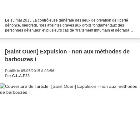
Le 13 mai 2015 La contrôleuse générale des lieux de privation de liberté
dénonce, mercredi, "des atteintes graves aux droits fondamentaux des
personnes détenues" et plusieurs cas de "traitement inhumain et dégradant"
observés dans cette prison. C'est...
[Saint Ouen] Expulsion - non aux méthodes de
barbouzes !
Publié le 05/05/2015 à 08:56
Par
C.L.A.P33