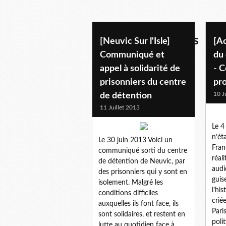
autres temoignages
[Neuvic Sur l'Isle]
[Ac
Communiqué et
du 
appel à solidarité de
- 
prisonniers du centre
pr
10 J
de détention
11 Juillet 2013
Le 4
n’éta
Le 30 juin 2013 Voici un
Fran
communiqué sorti du centre
réal
de détention de Neuvic, par
audi
des prisonniers qui y sont en
guis
isolement. Malgré les
l’his
conditions difficiles
crié
auxquelles ils font face, ils
Pari
sont solidaires, et restent en
polit
lutte au quotidien face à