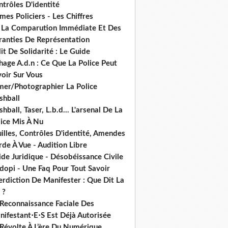
trôles D'identité
mes Policiers - Les Chiffres
 La Comparution Immédiate Et Des
ranties De Représentation
it De Solidarité : Le Guide
hage A.d.n : Ce Que La Police Peut
oir Sur Vous
lmer/Photographier La Police
shball
shball, Taser, L.b.d... L'arsenal De La
lice Mis À Nu
illes, Contrôles D'identité, Amendes
de À Vue - Audition Libre
de Juridique - Désobéissance Civile
dopi - Une Faq Pour Tout Savoir
erdiction De Manifester : Que Dit La
 ?
 Reconnaissance Faciale Des
nifestant⋅E⋅S Est Déjà Autorisée
 Révolte À L’ère Du Numérique