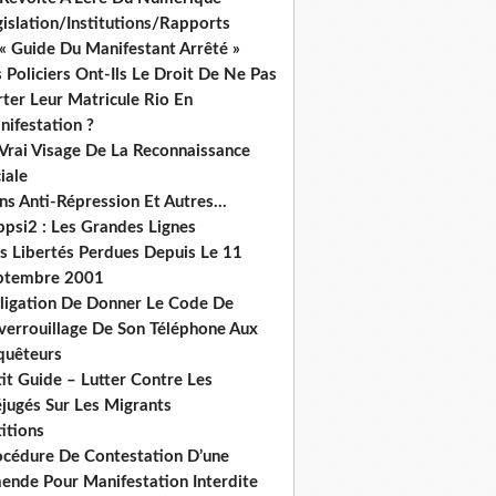
islation/Institutions/Rapports
« Guide Du Manifestant Arrêté »
 Policiers Ont-Ils Le Droit De Ne Pas
ter Leur Matricule Rio En
nifestation ?
 Vrai Visage De La Reconnaissance
iale
ns Anti-Répression Et Autres...
ppsi2 : Les Grandes Lignes
s Libertés Perdues Depuis Le 11
ptembre 2001
ligation De Donner Le Code De
verrouillage De Son Téléphone Aux
quêteurs
it Guide – Lutter Contre Les
éjugés Sur Les Migrants
itions
océdure De Contestation D’une
ende Pour Manifestation Interdite