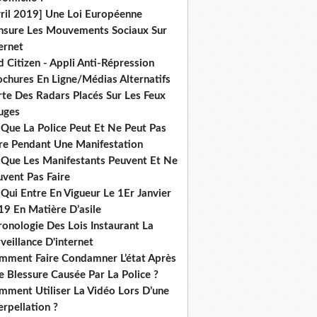
vril 2019] Une Loi Européenne
nsure Les Mouvements Sociaux Sur
ernet
 Citizen - Appli Anti-Répression
ochures En Ligne/Médias Alternatifs
rte Des Radars Placés Sur Les Feux
uges
 Que La Police Peut Et Ne Peut Pas
ire Pendant Une Manifestation
 Que Les Manifestants Peuvent Et Ne
uvent Pas Faire
Qui Entre En Vigueur Le 1Er Janvier
19 En Matière D’asile
onologie Des Lois Instaurant La
veillance D'internet
mment Faire Condamner L’état Après
 Blessure Causée Par La Police ?
mment Utiliser La Vidéo Lors D’une
erpellation ?