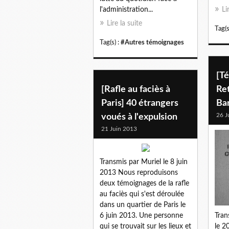
l'administration...
Li
Lire la suite
Tag(s
Tag(s) :
#Autres témoignages
[T
[Rafle au faciès à
Ret
Paris] 40 étrangers
Ba
26 J
voués à l'expulsion
21 Juin 2013
Transmis par Muriel le 8 juin
2013 Nous reproduisons
deux témoignages de la rafle
au faciès qui s'est déroulée
dans un quartier de Paris le
6 juin 2013. Une personne
Tran
qui se trouvait sur les lieux et
le 2