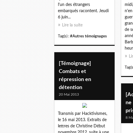
l'un des étrangers
midi
embarqués racontent. Jeudi
n'en
6 juin...
guer
gran
Lire la suite
de s
anné
Tag(s) :
#Autres témoignages
Barb
heur
Li
[Témoignage]
Tag(s
Combats et
répression en
détention
[Ac
20 Mai 2013
ne 
pri
Transmis par Hacktivismes,
8 Ma
le 16 mai 2013. Extraits de
lettres de Christine Début
novembre 2012, suite à une