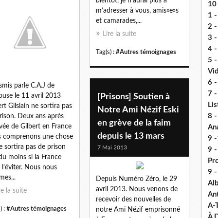
bientôt, je n’aurai plus à
10 
m’adresser à vous, amis«e»s
1 -
et camarades,...
2 -
Lire la suite
3 
4 -
Tag(s) :
#Autres témoignages
5 
Vi
6 -
smis parle C.A.J de
7 -
ouse le 11 avril 2013
[Prisons] Soutien à
Lis
ert Gilslain ne sortira pas
Notre Ami Nézif Eski
8 -
rison. Deux ans après
en grève de la faim
rivée de Gilbert en France
An
depuis le 13 mars
s comprenons une chose
9 -
 ne sortira pas de prison
7 Mai 2013
9 
du moins si la France
Pr
 l’éviter. Nous nous
9 
es...
Depuis Numéro Zéro, le 29
Alb
avril 2013. Nous venons de
re la suite
An
recevoir des nouvelles de
A-
) :
#Autres témoignages
notre Ami Nézif emprisonné
À D