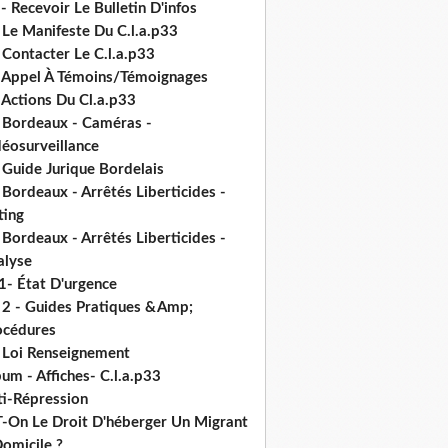
- Recevoir Le Bulletin D'infos
 Le Manifeste Du C.l.a.p33
 Contacter Le C.l.a.p33
- Appel À Témoins/Témoignages
 Actions Du Cl.a.p33
- Bordeaux - Caméras -
déosurveillance
 Guide Jurique Bordelais
 Bordeaux - Arrêtés Liberticides -
ting
 Bordeaux - Arrêtés Liberticides -
alyse
1- État D'urgence
- 2 - Guides Pratiques &Amp;
océdures
- Loi Renseignement
um - Affiches- C.l.a.p33
ti-Répression
T-On Le Droit D'héberger Un Migrant
omicile ?