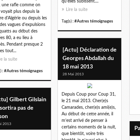
qu’elles subissent....
, une rafle comme on
Lire la suite
 voyait plus depuis la
re d'Algérie ou depuis les
Tag(s) :
#Autres témoignages
des vagues d'expulsions
quatts au début des
es 80, a eu lieu à
ès. Pendant presque 2
[Actu] Déclaration de
es tout...
Georges Abdallah du
re la suite
18 mai 2013
) :
#Autres témoignages
28 Mai 2013
Depuis Coup pour Coup 31,
tu] Gilbert Gilslain
le 21 mai 2013. Cher(e)s
sortira pas de
Camarades, cher(e)s ami(e)s,
Au début de cette année, il
son
m’est arrivé de penser à
i 2013
certains moments de la nuit,
que bientôt, voire très