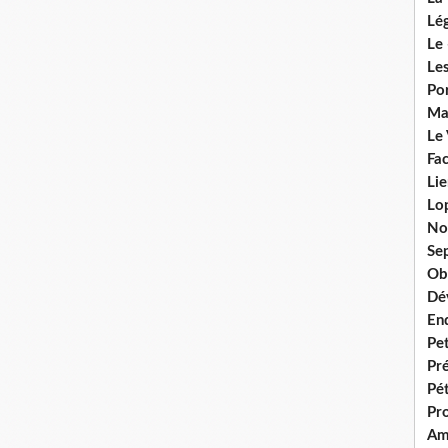
Lég
Le 
Les
Por
Ma
Le
Fac
Lie
Lo
No
Se
Ob
Dé
En
Pet
Pr
Pét
Pr
Am