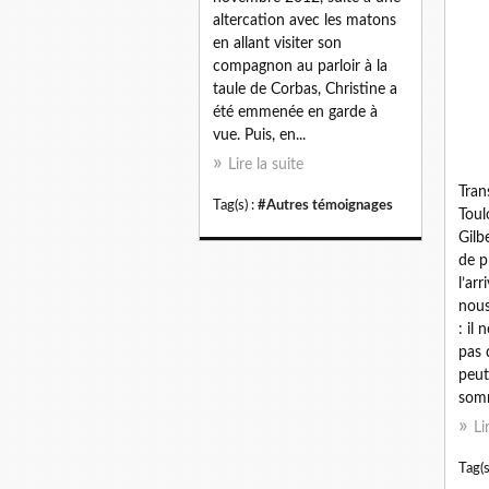
altercation avec les matons
en allant visiter son
compagnon au parloir à la
taule de Corbas, Christine a
été emmenée en garde à
vue. Puis, en...
Lire la suite
Tran
Tag(s) :
#Autres témoignages
Toul
Gilb
de p
l’ar
nou
: il
pas 
peut
somm
Li
Tag(s