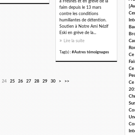
à Fresnes et en grève de la
[A
faim depuis le 13 mars
Ce
contre les conditions
Int
humiliantes de détention.
Soutien à Notre Ami Nézif
Bad
Eski en grève de la...
Br
Ca
Lire la suite
Ro
Tag(s) :
#Autres témoignages
Ce
Fa
Ce
Pe
24
25
26
27
28
29
30
>
>>
Ce 
20
Chr
Sur
Co
Une
Co
Int