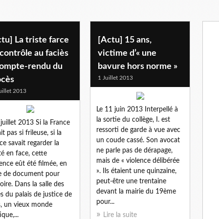
tu] La triste farce
[Actu] 15 ans,
contrôle au faciès
victime d’« une
Compte-rendu du
bavure hors norme »
1 Juillet 2013
ocès
uillet 2013
Le 11 juin 2013 Interpellé à
la sortie du collège, I. est
 juillet 2013 Si la France
ressorti de garde à vue avec
it pas si frileuse, si la
un coude cassé. Son avocat
ce savait regarder la
ne parle pas de dérapage,
ité en face, cette
mais de « violence délibérée
ence eût été filmée, en
». Ils étaient une quinzaine,
e de document pour
peut-être une trentaine
toire. Dans la salle des
devant la mairie du 19ème
es du palais de justice de
pour...
s, un vieux monde
ique,...
Lire la suite