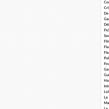
Con
Cri
De
Ga
Dél
Fic
Sav
Fi
Fla
Fla
Po
Fou
Gar
Gui
Ha
Int
Loi
La
Ma
La