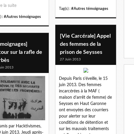
re la suite
Tag(s) :
#Autres témoignages
) :
#Autres témoignages
[Vie Carcérale] Appel
émoignages]
des femmes de la
our sur la rafle de
prison de Seysses
27 Juin 2013
rbès
uin 2013
Depuis Paris s'éveille, le 15
juin 2013. Des femmes
incarcérées à la MAF (
maison d’arrêt de femme) de
Seysses en Haut Garonne
ont envoyées des courriers
pour alerter sur leur
conditions de détention et
smis par Hacktivismes,
sur les mauvais traitements
0 juin 2013. Jeudi après-