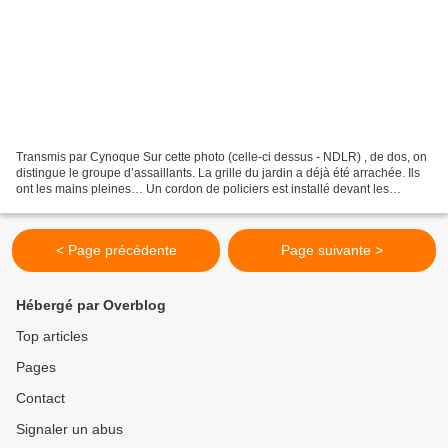
Transmis par Cynoque Sur cette photo (celle-ci dessus - NDLR) , de dos, on
distingue le groupe d’assaillants. La grille du jardin a déjà été arrachée. Ils
ont les mains pleines… Un cordon de policiers est installé devant les
squatteurs et les voisins,...
< Page précédente
Page suivante >
Hébergé par Overblog
Top articles
Pages
Contact
Signaler un abus