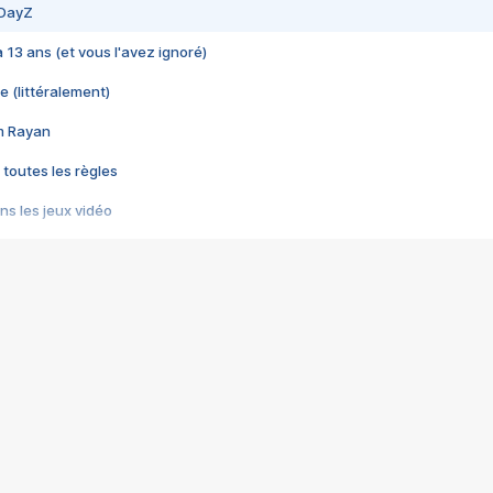
 DayZ
 a 13 ans (et vous l'avez ignoré)
e (littéralement)
im Rayan
 toutes les règles
s les jeux vidéo
us choquant de Rockstar ? - Le scandale BULLY
e plus moche de Steam
du RÊVE tourne au CAUCHEMAR
pendant 8 heures
it… à tort
umiliés par un jeu vidéo
ire - Final Fantasy 8