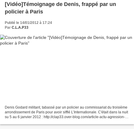
[Vidéo]Témoignage de Denis, frappé par un
policier à Paris
Publié le 14/01/2012 à 17:24
Par
C.L.A.P33
Denis Godard militant, tabassé par un policier au commissariat du troisième
arrondissement de Paris pour avoir sifflé L’Internationale. C'était dans la nuit
su 5 au 6 janvier 2012 : http://clap33.over-blog.com/article-actu-agression-
policiere-contre-un-militant-du-npa-96763528.html...