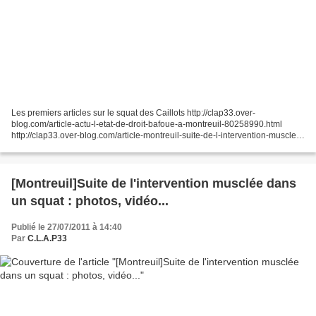
Les premiers articles sur le squat des Caillots http://clap33.over-
blog.com/article-actu-l-etat-de-droit-bafoue-a-montreuil-80258990.html
http://clap33.over-blog.com/article-montreuil-suite-de-l-intervention-musclee-
dans-un-squat-photos-video-80262692.html...
[Montreuil]Suite de l'intervention musclée dans
un squat : photos, vidéo...
Publié le 27/07/2011 à 14:40
Par
C.L.A.P33