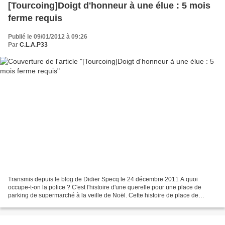
[Tourcoing]Doigt d'honneur à une élue : 5 mois
ferme requis
Publié le 09/01/2012 à 09:26
Par
C.L.A.P33
Transmis depuis le blog de Didier Specq le 24 décembre 2011 A quoi
occupe-t-on la police ? C'est l'histoire d'une querelle pour une place de
parking de supermarché à la veille de Noël. Cette histoire de place de
parking est racontée ici par Nord Eclair....