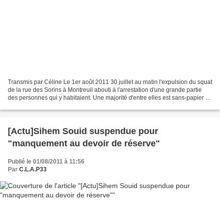
Transmis par Céline Le 1er août 2011 30 juillet au matin l'expulsion du squat
de la rue des Sorins à Montreuil abouti à l'arrestation d'une grande partie
des personnes qui y habitaient. Une majorité d'entre elles est sans-papier et
à été transférée au...
[Actu]Sihem Souid suspendue pour
"manquement au devoir de réserve"
Publié le 01/08/2011 à 11:56
Par
C.L.A.P33