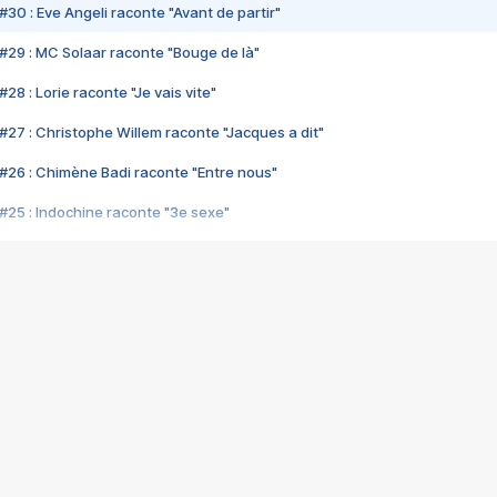
#30 : Eve Angeli raconte "Avant de partir"
#29 : MC Solaar raconte "Bouge de là"
28 : Lorie raconte "Je vais vite"
#27 : Christophe Willem raconte "Jacques a dit"
#26 : Chimène Badi raconte "Entre nous"
#25 : Indochine raconte "3e sexe"
#24 : Zaho raconte "C'est chelou"
#23 : Patrick Bruel raconte "Au café des délices"
#22 : Kyo raconte "Le chemin"
#21 : Nolwenn Leroy raconte "Cassé"
#20 : Patrick Hernandez raconte "Born to be alive"
#19 : Lorie raconte "Près de moi"
#18 : Michael Jones raconte "A nos actes manqués" (avec Jean-Jacque