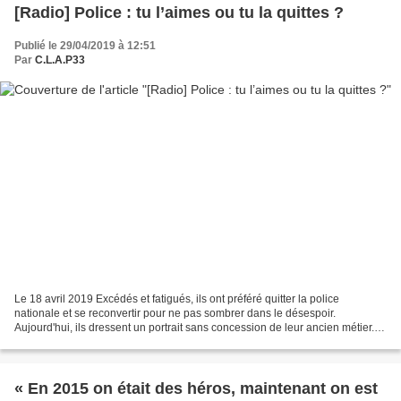
[Radio] Police : tu l’aimes ou tu la quittes ?
Publié le 29/04/2019 à 12:51
Par
C.L.A.P33
Le 18 avril 2019 Excédés et fatigués, ils ont préféré quitter la police
nationale et se reconvertir pour ne pas sombrer dans le désespoir.
Aujourd'hui, ils dressent un portrait sans concession de leur ancien métier.
Racisme, violences, carriérisme, pression...
« En 2015 on était des héros, maintenant on est