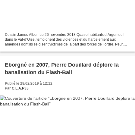
Dessin James Albon Le 26 novembre 2018 Quatre habitants d’Argenteuil,
dans le Val-d’Oise, témoignent des violences et du harcèlement aux
amendes dont ils se disent victimes de la part des forces de l’ordre. Peur,
bêtise, manque de formation, sentiment...
Eborgné en 2007, Pierre Douillard déplore la
banalisation du Flash-Ball
Publié le 28/02/2019 à 12:12
Par
C.L.A.P33