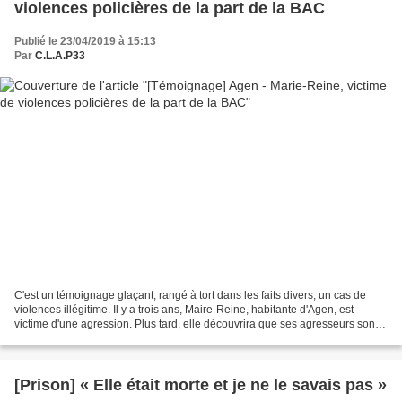
violences policières de la part de la BAC
Publié le 23/04/2019 à 15:13
Par
C.L.A.P33
C'est un témoignage glaçant, rangé à tort dans les faits divers, un cas de
violences illégitime. Il y a trois ans, Maire-Reine, habitante d'Agen, est
victime d'une agression. Plus tard, elle découvrira que ses agresseurs sont
en fait des policiers. Dolores...
[Prison] « Elle était morte et je ne le savais pas »