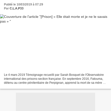
Publié le 10/03/2019 à 07:29
Par
C.L.A.P33
Le 4 mars 2019 Témoignage recueilli par Sarah Bosquet de l'Observatoire
international des prisons-section française. En septembre 2016, Fatouma,
détenu au centre pénitentiaire de Perpignan, apprend la mort de sa mère au
cours d’un parloir. Dès lors, sa...