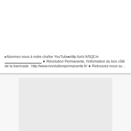
▸Abonnez-vous à notre chaîne YouTube▸http://urlz.fr/5QCm
▁▁▁▁▁▁▁▁▁▁▁▁▁▁ ★ Révolution Permanente, l'information du bon côté
de la barricade : http://www.revolutionpermanente.fr/ ★ Retrouvez-nous sur
les réseaux sociaux :
▸Facebook▸https://www.facebook.com/RevolutionPermanente.fr...