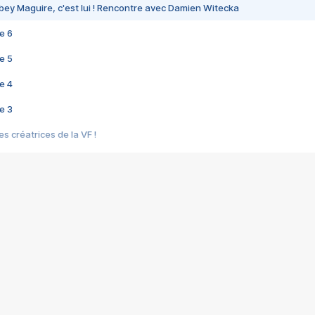
bey Maguire, c'est lui ! Rencontre avec Damien Witecka
e 6
e 5
e 4
e 3
s créatrices de la VF !
e 2
e 1
e Mektoub My Love arrive enfin ! Rencontre avec Shaïn Boumedine et Sal
i : après Toni en famille
elle réalise le bouleversant Dites lui que je l'aime
ais ! Rencontre autour de Vie privée de Rebecca Zlotowski
 de Marguerite, Grave... Rencontre avec Ella Rumpf