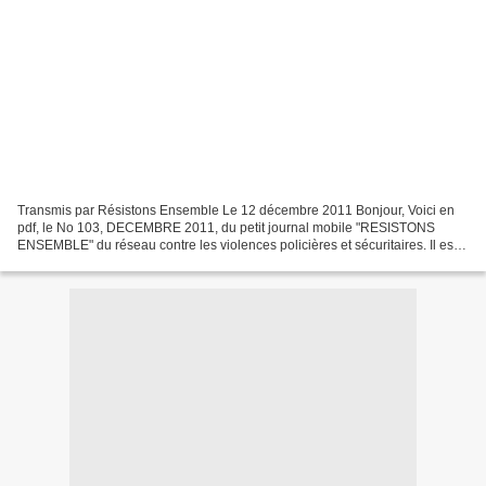
Transmis par Résistons Ensemble Le 12 décembre 2011 Bonjour, Voici en
pdf, le No 103, DECEMBRE 2011, du petit journal mobile "RESISTONS
ENSEMBLE" du réseau contre les violences policières et sécuritaires. Il est
destiné à être photocopié et à être diffusé...