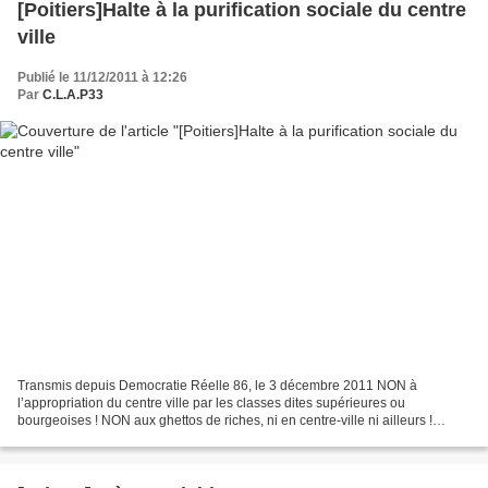
[Poitiers]Halte à la purification sociale du centre
ville
Publié le 11/12/2011 à 12:26
Par
C.L.A.P33
Transmis depuis Democratie Réelle 86, le 3 décembre 2011 NON à
l’appropriation du centre ville par les classes dites supérieures ou
bourgeoises ! NON aux ghettos de riches, ni en centre-ville ni ailleurs !
“Philippe de Bony, installé rue du Marché-Notre-Dame”...