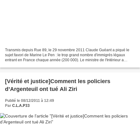
Transmis depuis Rue 89, le 29 novembre 2011 Claude Guéant a piqué le
sujet favori de Marine Le Pen : le trop grand nombre d'immigrés légaux
entrant en France chaque année (200 000). Le ministre de l'Intérieur a
même repris à son compte la comparaison...
[Vérité et justice]Comment les policiers
d’Argenteuil ont tué Ali Ziri
Publié le 08/12/2011 à 12:49
Par
C.L.A.P33