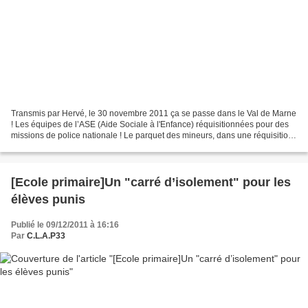
Transmis par Hervé, le 30 novembre 2011 ça se passe dans le Val de Marne
! Les équipes de l’ASE (Aide Sociale à l'Enfance) réquisitionnées pour des
missions de police nationale ! Le parquet des mineurs, dans une réquisition
impérative a transmis cet ordre...
[Ecole primaire]Un "carré d’isolement" pour les
élèves punis
Publié le 09/12/2011 à 16:16
Par
C.L.A.P33