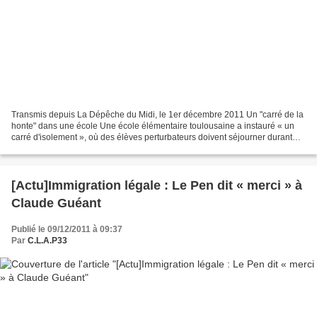
Transmis depuis La Dépêche du Midi, le 1er décembre 2011 Un "carré de la
honte" dans une école Une école élémentaire toulousaine a instauré « un
carré d'isolement », où des élèves perturbateurs doivent séjourner durant
toutes les récrés. Une punition...
[Actu]Immigration légale : Le Pen dit « merci » à
Claude Guéant
Publié le 09/12/2011 à 09:37
Par
C.L.A.P33