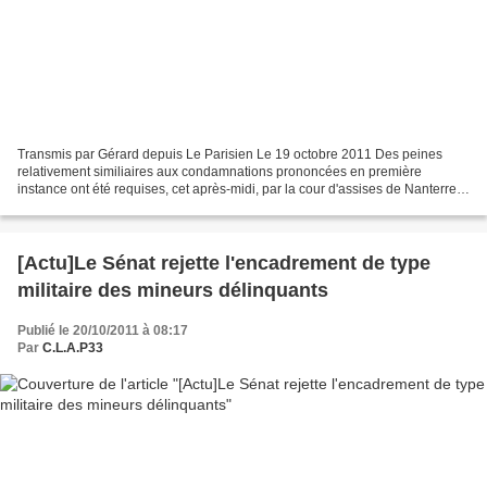
Transmis par Gérard depuis Le Parisien Le 19 octobre 2011 Des peines
relativement similiaires aux condamnations prononcées en première
instance ont été requises, cet après-midi, par la cour d'assises de Nanterre
(Hauts-de-Seine), au procès en appel des...
[Actu]Le Sénat rejette l'encadrement de type
militaire des mineurs délinquants
Publié le 20/10/2011 à 08:17
Par
C.L.A.P33