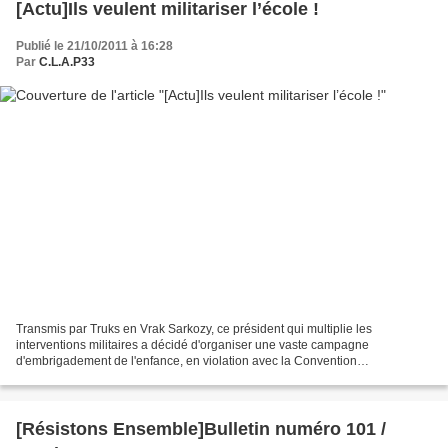
[Actu]Ils veulent militariser l’école !
Publié le 21/10/2011 à 16:28
Par
C.L.A.P33
Transmis par Truks en Vrak Sarkozy, ce président qui multiplie les
interventions militaires a décidé d'organiser une vaste campagne
d'embrigadement de l'enfance, en violation avec la Convention
Internationale des Droits de l'Enfant et du principe de laïcité...
[Résistons Ensemble]Bulletin numéro 101 /