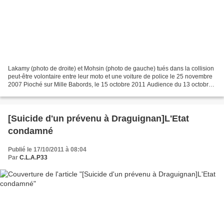
Lakamy (photo de droite) et Mohsin (photo de gauche) tués dans la collision
peut-être volontaire entre leur moto et une voiture de police le 25 novembre
2007 Pioché sur Mille Babords, le 15 octobre 2011 Audience du 13 octobre
L’accusation dans les cordes...
[Suicide d'un prévenu à Draguignan]L'Etat
condamné
Publié le 17/10/2011 à 08:04
Par
C.L.A.P33