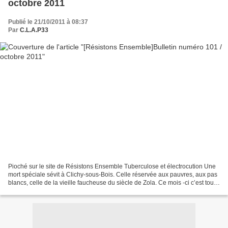
octobre 2011
Publié le 21/10/2011 à 08:37
Par
C.L.A.P33
Pioché sur le site de Résistons Ensemble Tuberculose et électrocution Une
mort spéciale sévit à Clichy-sous-Bois. Celle réservée aux pauvres, aux pas
blancs, celle de la vieille faucheuse du siècle de Zola. Ce mois -ci c’est tout
un quartier qui passe...