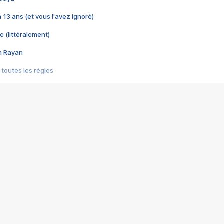
 a 13 ans (et vous l'avez ignoré)
e (littéralement)
im Rayan
 toutes les règles
s les jeux vidéo
us choquant de Rockstar ? - Le scandale BULLY
e plus moche de Steam
du RÊVE tourne au CAUCHEMAR
pendant 8 heures
it… à tort
umiliés par un jeu vidéo
ire - Final Fantasy 8