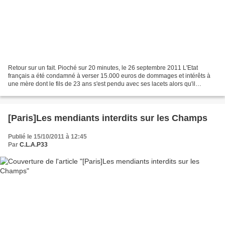
Retour sur un fait. Pioché sur 20 minutes, le 26 septembre 2011 L'Etat
français a été condamné à verser 15.000 euros de dommages et intérêts à
une mère dont le fils de 23 ans s'est pendu avec ses lacets alors qu'il
attendait d'être jugé dans une cellule...
[Paris]Les mendiants interdits sur les Champs
Publié le 15/10/2011 à 12:45
Par
C.L.A.P33