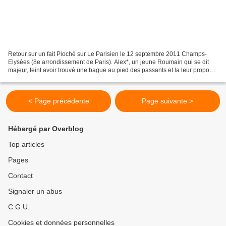
Retour sur un fait Pioché sur Le Parisien le 12 septembre 2011 Champs-
Elysées (8e arrondissement de Paris). Alex*, un jeune Roumain qui se dit
majeur, feint avoir trouvé une bague au pied des passants et la leur propose
en échange d’une pièce. «On se...
< Page précédente
Page suivante >
Hébergé par Overblog
Top articles
Pages
Contact
Signaler un abus
C.G.U.
Cookies et données personnelles