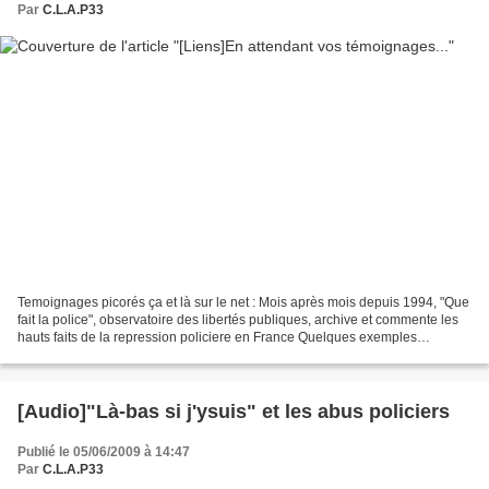
Par
C.L.A.P33
Temoignages picorés ça et là sur le net : Mois après mois depuis 1994, "Que
fait la police", observatoire des libertés publiques, archive et commente les
hauts faits de la repression policiere en France Quelques exemples
collectés et publiés par Amnesty...
[Audio]"Là-bas si j'ysuis" et les abus policiers
Publié le 05/06/2009 à 14:47
Par
C.L.A.P33