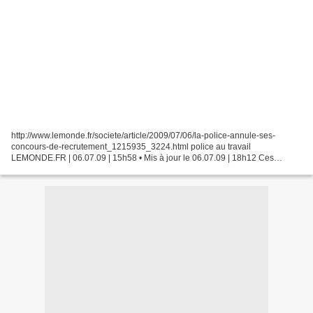
http://www.lemonde.fr/societe/article/2009/07/06/la-police-annule-ses-
concours-de-recrutement_1215935_3224.html police au travail
LEMONDE.FR | 06.07.09 | 15h58 • Mis à jour le 06.07.09 | 18h12 Ces
quelques lignes sur le site Internet du ministère de l'intérieur...