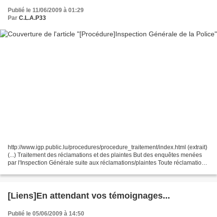
Publié le 11/06/2009 à 01:29
Par
C.L.A.P33
http://www.igp.public.lu/procedures/procedure_traitement/index.html (extrait)
(...) Traitement des réclamations et des plaintes But des enquêtes menées
par l'Inspection Générale suite aux réclamations/plaintes Toute réclamation
ou plainte est considérée...
[Liens]En attendant vos témoignages...
Publié le 05/06/2009 à 14:50