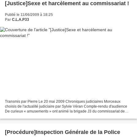
[Justice]Sexe et harcèlement au commissariat !
Publié le 11/06/2009 à 18:25
Par
C.L.A.P33
Transmis par Pierre Le 20 mai 2009 Chroniques judiciaires Morceaux
choisis de l'actualité judiciaire par Sylvie Véran Compte-rendu d'audience
De curieux « amusements » ont animé la brigade J3 du commissariat de
Vélizy (Yvelines)...Jusqu'à ce que deux...
[Procédure]Inspection Générale de la Police