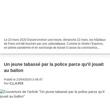
Le 23 mars 2020 Durant environ une heure, dimanche 22 mars, les hôpitaux
de Paris ont été touchés par une cyberattaque. Comme le révèle l’Express,
en pleine pandémie et en surcharge de travail à cause du coronavirus,
dimanche matin, les Hôpitaux de Paris...
Un jeune tabassé par la police parce qu’il jouait
au ballon
Publié le 23/04/2020 à 08:47
Par
C.L.A.P33