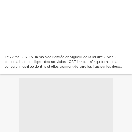
Le 27 mai 2020 À un mois de l’entrée en vigueur de la loi dite « Avia »
contre la haine en ligne, des activistes LGBT français s’inquiètent de la
censure injustifiée dont ils et elles viennent de faire les frais sur les deux
réseaux sociaux américains....