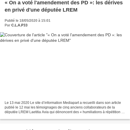
« On a voté l'amendement des PD »: les dérives
en privé d'une députée LREM
Publié le 18/05/2020 à 15:01
Par
C.L.A.P33
Le 13 mai 2020 Le site d’information Mediapart a recueilli dans son article
publié le 12 mai les témoignages de cinq anciens collaborateurs de la
députée LREM Laetitia Avia qui dénoncent des « humiliations à répétition au
travail, ainsi que des propos...