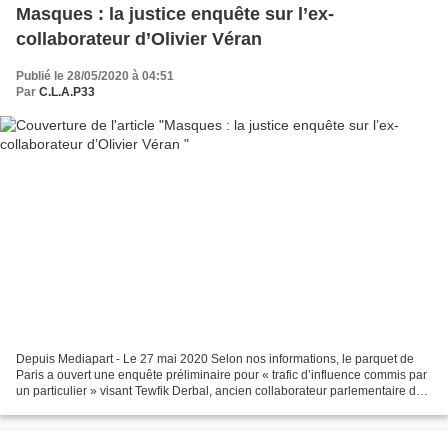
Masques : la justice enquête sur l’ex-
collaborateur d’Olivier Véran
Publié le 28/05/2020 à 04:51
Par
C.L.A.P33
Depuis Mediapart - Le 27 mai 2020 Selon nos informations, le parquet de
Paris a ouvert une enquête préliminaire pour « trafic d’influence commis par
un particulier » visant Tewfik Derbal, ancien collaborateur parlementaire du
ministre de la santé. Celui-ci...