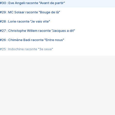
#30 : Eve Angeli raconte "Avant de partir"
#29 : MC Solaar raconte "Bouge de là"
28 : Lorie raconte "Je vais vite"
#27 : Christophe Willem raconte "Jacques a dit"
#26 : Chimène Badi raconte "Entre nous"
#25 : Indochine raconte "3e sexe"
#24 : Zaho raconte "C'est chelou"
#23 : Patrick Bruel raconte "Au café des délices"
#22 : Kyo raconte "Le chemin"
#21 : Nolwenn Leroy raconte "Cassé"
#20 : Patrick Hernandez raconte "Born to be alive"
#19 : Lorie raconte "Près de moi"
#18 : Michael Jones raconte "A nos actes manqués" (avec Jean-Jacque