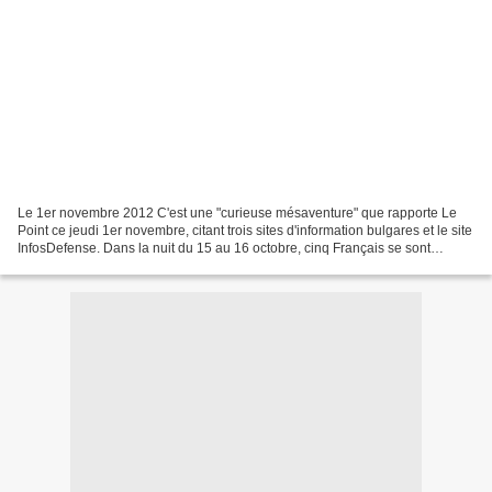
Le 1er novembre 2012 C'est une "curieuse mésaventure" que rapporte Le
Point ce jeudi 1er novembre, citant trois sites d'information bulgares et le site
InfosDefense. Dans la nuit du 15 au 16 octobre, cinq Français se sont
retrouvés en bien mauvaise posture...