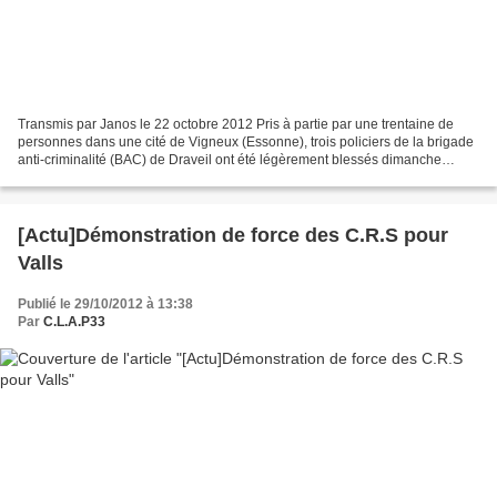
Transmis par Janos le 22 octobre 2012 Pris à partie par une trentaine de
personnes dans une cité de Vigneux (Essonne), trois policiers de la brigade
anti-criminalité (BAC) de Draveil ont été légèrement blessés dimanche
après-midi, alors qu'ils poursuivaient...
[Actu]Démonstration de force des C.R.S pour
Valls
Publié le 29/10/2012 à 13:38
Par
C.L.A.P33