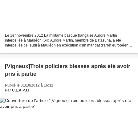
Le 1er novembre 2012 La militante basque française Aurore Martin
interpellée à Mauléon (64) Aurore Martin, membre de Batasuna, a été
interpellée ce jeudi à Mauléon en exécution d'un mandat d'arrêt européen
émis par l'Espagne. Âgée de 33 ans, la militante...
[Vigneux]Trois policiers blessés après été avoir
pris à partie
Publié le 31/10/2012 à 16:11
Par
C.L.A.P33