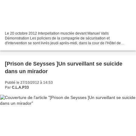
Le 20 octobre 2012 Interpellation musclée devant Manuel Valls
Démonstration Les policiers de la compagnie de sécurisation et
d'intervention se sont livrés jeudi après-midi, dans la cour de l'Hôtel de
police, à Toulouse, à une démonstration musclée sous...
[Prison de Seysses ]Un surveillant se suicide
dans un mirador
Publié le 27/10/2012 à 14:53
Par
C.L.A.P33