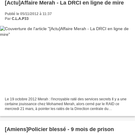
[Actu]Affaire Merah - La DRCI en ligne de mire
Publié le 05/11/2012 à 11:37
Par
C.L.A.P33
Le 19 octobre 2012 Merah : l'incroyable raté des services secrets Il y a une
certaine jouissance chez Mohamed Merah, alors cerné par le RAID ce
mercredi 21 mars, à pointer les ratés de la Direction centrale du
renseignement intérieur (DCRI), pourtant...
[Amiens]Policier blessé - 9 mois de prison