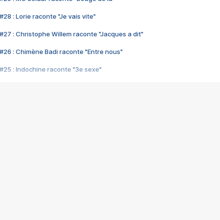
28 : Lorie raconte "Je vais vite"
#27 : Christophe Willem raconte "Jacques a dit"
#26 : Chimène Badi raconte "Entre nous"
#25 : Indochine raconte "3e sexe"
#24 : Zaho raconte "C'est chelou"
#23 : Patrick Bruel raconte "Au café des délices"
#22 : Kyo raconte "Le chemin"
#21 : Nolwenn Leroy raconte "Cassé"
#20 : Patrick Hernandez raconte "Born to be alive"
#19 : Lorie raconte "Près de moi"
#18 : Michael Jones raconte "A nos actes manqués" (avec Jean-Jacque
#17 : Khaled raconte "Aïcha"