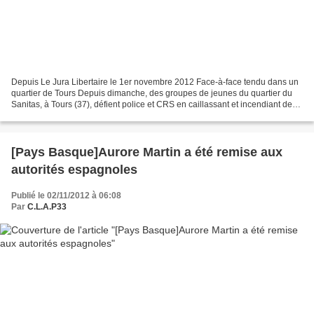
Depuis Le Jura Libertaire le 1er novembre 2012 Face-à-face tendu dans un
quartier de Tours Depuis dimanche, des groupes de jeunes du quartier du
Sanitas, à Tours (37), défient police et CRS en caillassant et incendiant des
véhicules. Deux quartiers de...
[Pays Basque]Aurore Martin a été remise aux
autorités espagnoles
Publié le 02/11/2012 à 06:08
Par
C.L.A.P33