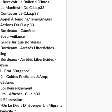
- Recevoir Le Bulletin D'infos
 Le Manifeste Du C.l.a.p33
 Contacter Le C.l.a.p33
- Appel À Témoins/Témoignages
 Actions Du Cl.a.p33
- Bordeaux - Caméras -
déosurveillance
 Guide Jurique Bordelais
 Bordeaux - Arrêtés Liberticides -
ting
 Bordeaux - Arrêtés Liberticides -
alyse
1- État D'urgence
- 2 - Guides Pratiques &Amp;
océdures
- Loi Renseignement
um - Affiches- C.l.a.p33
ti-Répression
T-On Le Droit D'héberger Un Migrant
omicile ?