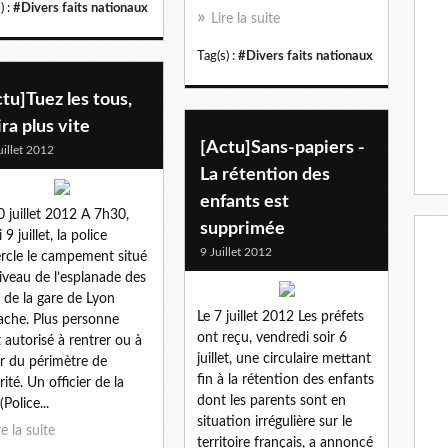
) :
#Divers faits nationaux
Lire la suite
Tag(s) :
#Divers faits nationaux
tu]Tuez les tous,
ira plus vite
[Actu]Sans-papiers -
uillet 2012
La rétention des
enfants est
0 juillet 2012 A 7h30,
supprimée
 9 juillet, la police
9 Juillet 2012
rcle le campement situé
iveau de l’esplanade des
s de la gare de Lyon
Le 7 juillet 2012 Les préfets
ache. Plus personne
ont reçu, vendredi soir 6
t autorisé à rentrer ou à
juillet, une circulaire mettant
ir du périmètre de
fin à la rétention des enfants
rité. Un officier de la
dont les parents sont en
Police...
situation irrégulière sur le
re la suite
territoire français, a annoncé