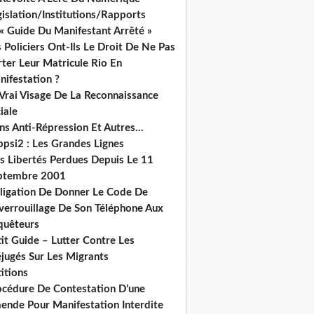
islation/Institutions/Rapports
« Guide Du Manifestant Arrêté »
 Policiers Ont-Ils Le Droit De Ne Pas
ter Leur Matricule Rio En
nifestation ?
 Vrai Visage De La Reconnaissance
iale
ns Anti-Répression Et Autres...
ppsi2 : Les Grandes Lignes
s Libertés Perdues Depuis Le 11
ptembre 2001
ligation De Donner Le Code De
verrouillage De Son Téléphone Aux
quêteurs
it Guide – Lutter Contre Les
éjugés Sur Les Migrants
itions
océdure De Contestation D’une
ende Pour Manifestation Interdite