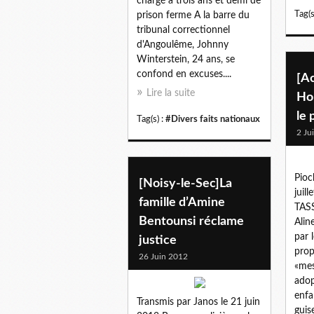
chargé à trois ans et demi de
Tag(s
prison ferme A la barre du
tribunal correctionnel
d'Angoulême, Johnny
Winterstein, 24 ans, se
confond en excuses....
[A
Lire la suite
Hol
le 
Tag(s) :
#Divers faits nationaux
2 Ju
Pioc
[Noisy-le-Sec]La
juil
famille d’Amine
TASS
Bentounsi réclame
Alin
par 
justice
prop
26 Juin 2012
«mes
adop
enfa
Transmis par Janos le 21 juin
guis