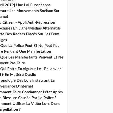
vril 2019] Une Loi Européenne
nsure Les Mouvements Sociaux Sur
ernet
 Citizen - Appli Anti-Répression
ochures En Ligne/Médias Alternatifs
rte Des Radars Placés Sur Les Feux
uges
 Que La Police Peut Et Ne Peut Pas
ire Pendant Une Manifestation
 Que Les Manifestants Peuvent Et Ne
uvent Pas Faire
Qui Entre En Vigueur Le 1Er Janvier
19 En Matière D’asile
onologie Des Lois Instaurant La
veillance D'internet
mment Faire Condamner L’état Après
 Blessure Causée Par La Police ?
mment Utiliser La Vidéo Lors D’une
erpellation ?