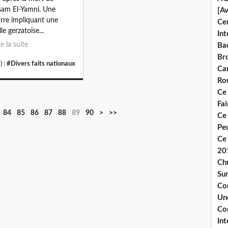
am El-Yamni. Une
[A
rre impliquant une
Ce
le gerzatoise...
Int
re la suite
Bad
Br
) :
#Divers faits nationaux
Ca
Ro
Ce
Fa
1
84
85
86
87
88
89
90
>
>>
Ce
0
Pe
0
Ce 
20
Chr
Sur
Co
Une
Co
Int