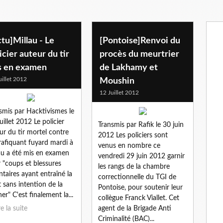
tu]Millau - Le
[Pontoise]Renvoi du
icier auteur du tir
procès du meurtrier
s en examen
de Lakhamy et
uillet 2012
Moushin
12 Juillet 2012
smis par Hacktivismes le
juillet 2012 Le policier
Transmis par Rafik le 30 juin
ur du tir mortel contre
2012 Les policiers sont
rafiquant fuyard mardi à
venus en nombre ce
au a été mis en examen
vendredi 29 juin 2012 garnir
 "coups et blessures
les rangs de la chambre
ntaires ayant entraîné la
correctionnelle du TGI de
 sans intention de la
Pontoise, pour soutenir leur
er" C'est finalement la...
collègue Franck Viallet. Cet
re la suite
agent de la Brigade Anti
Criminalité (BAC)...