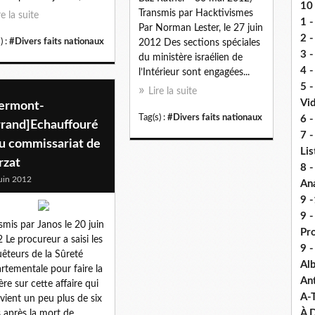
10 
Transmis par Hacktivismes
re la suite
1 -
Par Norman Lester, le 27 juin
2 -
) :
#Divers faits nationaux
2012 Des sections spéciales
3 
du ministère israélien de
4 -
l’Intérieur sont engagées...
5 
Lire la suite
Vi
lermont-
Tag(s) :
#Divers faits nationaux
6 -
rrand]Echauffouré
7 -
au commissariat de
Lis
rzat
8 -
uin 2012
An
9 -
9 
smis par Janos le 20 juin
Pr
 Le procureur a saisi les
9 
êteurs de la Sûreté
Alb
rtementale pour faire la
An
ère sur cette affaire qui
A-
rvient un peu plus de six
À D
 après la mort de