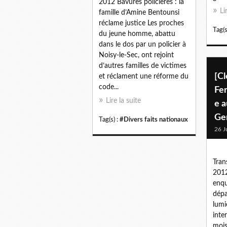
2012 Bavures policières : la
Li
famille d’Amine Bentounsi
réclame justice Les proches
Tag(s
du jeune homme, abattu
dans le dos par un policier à
Noisy-le-Sec, ont rejoint
d’autres familles de victimes
[C
et réclament une réforme du
code...
Fe
Lire la suite
e 
Ge
Tag(s) :
#Divers faits nationaux
26 J
Tran
2012
enqu
dépa
lumi
inte
mois