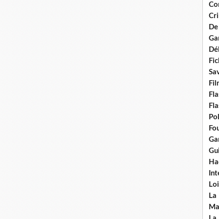
Con
Cri
De
Ga
Dél
Fic
Sav
Fi
Fla
Fla
Po
Fou
Gar
Gui
Ha
Int
Loi
La
Ma
La