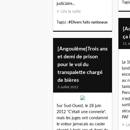
Tag(s
judiciaire...
Lire la suite
Tag(s) :
#Divers faits nationaux
[Ac
ça 
11 J
[Angoulême]Trois ans
et demi de prison
Le 1
pour le vol du
lundi
transpalette chargé
ence
de bières
au n
taxi
3 Juillet 2012
Perr
n’es
sort
Sur Sud-Ouest, le 28 juin
sécu
2012 "C'était une connerie",
PAF (
mais les juges ont condamné
le voleur jarnacais au casier
Li