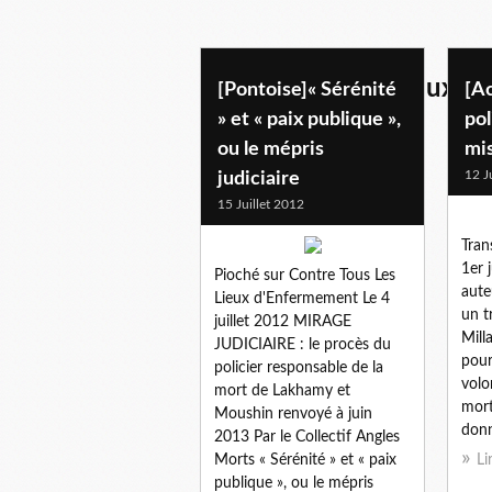
divers faits nationaux
[Pontoise]« Sérénité
[Ac
» et « paix publique »,
pol
ou le mépris
mi
12 J
judiciaire
15 Juillet 2012
Tran
1er 
Pioché sur Contre Tous Les
aute
Lieux d'Enfermement Le 4
un t
juillet 2012 MIRAGE
Mill
JUDICIAIRE : le procès du
pour
policier responsable de la
volo
mort de Lakhamy et
mort
Moushin renvoyé à juin
donn
2013 Par le Collectif Angles
Morts « Sérénité » et « paix
Li
publique », ou le mépris