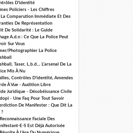
trôles D'identité
mes Policiers - Les Chiffres
 La Comparution Immédiate Et Des
ranties De Représentation
it De Solidarité : Le Guide
hage A.d.n : Ce Que La Police Peut
oir Sur Vous
lmer/Photographier La Police
shball
shball, Taser, L.b.d... L'arsenal De La
lice Mis À Nu
illes, Contrôles D'identité, Amendes
de À Vue - Audition Libre
de Juridique - Désobéissance Civile
dopi - Une Faq Pour Tout Savoir
erdiction De Manifester : Que Dit La
 ?
 Reconnaissance Faciale Des
nifestant⋅E⋅S Est Déjà Autorisée
 Révolte À L’ère Du Numérique