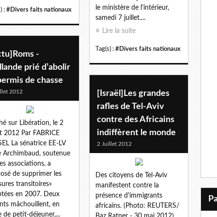
le ministère de l'intérieur,
) :
#Divers faits nationaux
samedi 7 juillet....
Lire la suite
Tag(s) :
#Divers faits nationaux
ctu]Roms -
lande prié d’abolir
permis de chasse
illet 2012
[Israël]Les grandes
rafles de Tel-Aviv
contre des Africains
hé sur Libération, le 2
indiffèrent le monde
let 2012 Par FABRICE
EL La sénatrice EE-LV
2 Juillet 2012
e Archimbaud, soutenue
les associations, a
osé de supprimer les
Des citoyens de Tel-Aviv
ures transitoires»
manifestent contre la
tées en 2007. Deux
présence d'immigrants
nts mâchouillent, en
africains. (Photo: REUTERS/
e de petit-déjeuner,...
Baz Ratner - 30 mai 2012)