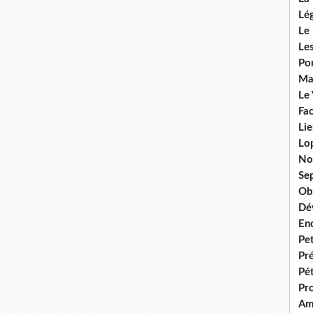
Lég
Le 
Les
Por
Ma
Le
Fac
Lie
Lo
No
Se
Ob
Dé
En
Pet
Pr
Pét
Pr
Am