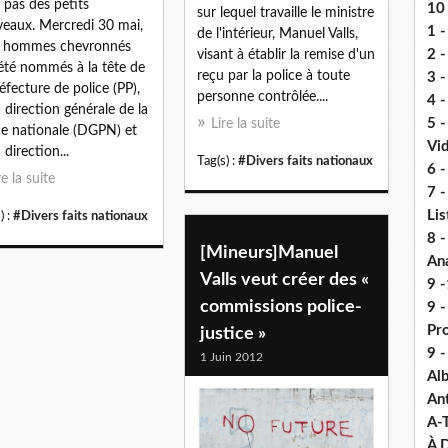
 pas des petits
10 
sur lequel travaille le ministre
eaux. Mercredi 30 mai,
1 -
de l'intérieur, Manuel Valls,
s hommes chevronnés
2 -
visant à établir la remise d'un
été nommés à la tête de
reçu par la police à toute
3 
réfecture de police (PP),
personne contrôlée....
4 -
a direction générale de la
5 
Lire la suite
ce nationale (DGPN) et
Vi
 direction...
Tag(s) :
#Divers faits nationaux
6 -
re la suite
7 -
Lis
) :
#Divers faits nationaux
8 -
[Mineurs]Manuel
An
Valls veut créer des «
9 -
commissions police-
9 
Pr
justice »
9 
1 Juin 2012
Alb
An
A-
À D