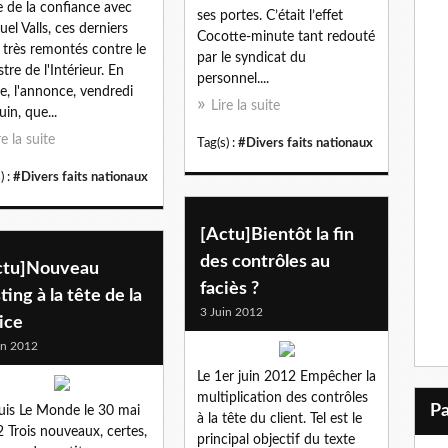
e de la confiance avec
ses portes. C’était l’effet
el Valls, ces derniers
Cocotte-minute tant redouté
 très remontés contre le
par le syndicat du
stre de l'Intérieur. En
personnel....
e, l'annonce, vendredi
Lire la suite
uin, que...
re la suite
Tag(s) :
#Divers faits nationaux
) :
#Divers faits nationaux
[Actu]Bientôt la fin
des contrôles au
ctu]Nouveau
faciès ?
ting à la tête de la
3 Juin 2012
ice
in 2012
Le 1er juin 2012 Empêcher la
multiplication des contrôles
is Le Monde le 30 mai
à la tête du client. Tel est le
 Trois nouveaux, certes,
principal objectif du texte