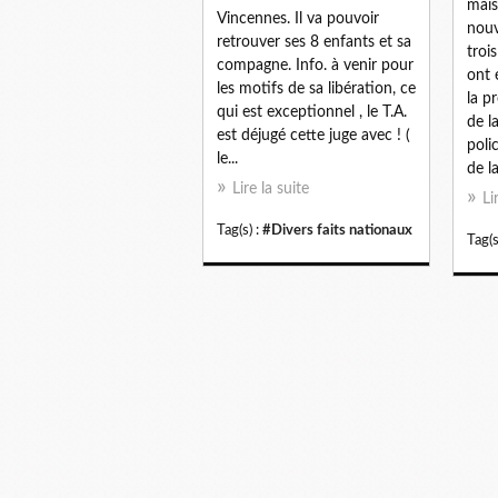
mais
Vincennes. Il va pouvoir
nouv
retrouver ses 8 enfants et sa
troi
compagne. Info. à venir pour
ont 
les motifs de sa libération, ce
la p
qui est exceptionnel , le T.A.
de l
est déjugé cette juge avec ! (
poli
le...
de la
Lire la suite
Li
Tag(s) :
#Divers faits nationaux
Tag(s