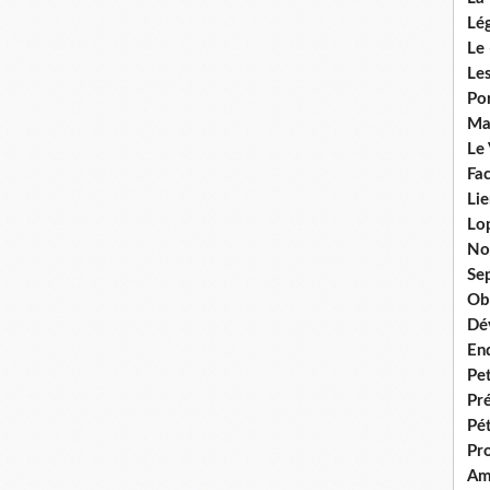
Lég
Le 
Les
Por
Ma
Le
Fac
Lie
Lo
No
Se
Ob
Dé
En
Pet
Pr
Pét
Pr
Am