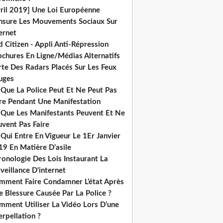
vril 2019] Une Loi Européenne
nsure Les Mouvements Sociaux Sur
ernet
 Citizen - Appli Anti-Répression
ochures En Ligne/Médias Alternatifs
rte Des Radars Placés Sur Les Feux
uges
 Que La Police Peut Et Ne Peut Pas
ire Pendant Une Manifestation
 Que Les Manifestants Peuvent Et Ne
uvent Pas Faire
Qui Entre En Vigueur Le 1Er Janvier
19 En Matière D’asile
onologie Des Lois Instaurant La
veillance D'internet
mment Faire Condamner L’état Après
 Blessure Causée Par La Police ?
mment Utiliser La Vidéo Lors D’une
erpellation ?