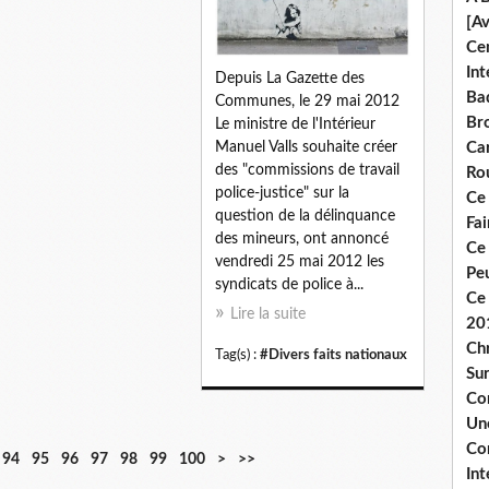
[A
Ce
Int
Depuis La Gazette des
Bad
Communes, le 29 mai 2012
Br
Le ministre de l'Intérieur
Manuel Valls souhaite créer
Ca
des "commissions de travail
Ro
police-justice" sur la
Ce
question de la délinquance
Fa
des mineurs, ont annoncé
Ce
vendredi 25 mai 2012 les
Pe
syndicats de police à...
Ce 
Lire la suite
20
Chr
Tag(s) :
#Divers faits nationaux
Sur
Co
Une
Co
94
95
96
97
98
99
100
>
>>
Int