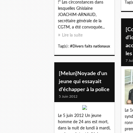
!" Les circonstances dans
Tag(s
lesquelles Ghislaine
JOACHIM-ARNAUD,
secrétaire générale de la
CGTM, a été convoquée...
[C
Lire la suite
d'i
acc
Tag(s) :
#Divers faits nationaux
les
7 Ju
[Melun]Noyade d'un
jeune qui essayait
d'échapper à la police
5 Juin 2012
Le 1
Le 5 juin 2012 Un jeune
synd
homme de 24 ans est mort,
ronr
dans la nuit de lundi à mardi,
prem