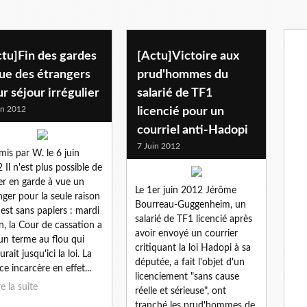
tu]Fin des gardes
[Actu]Victoire aux
ue des étrangers
prud'hommes du
r séjour irrégulier
salarié de TF1
in 2012
licencié pour un
courriel anti-Hadopi
7 Juin 2012
mis par W. le 6 juin
 Il n'est plus possible de
er en garde à vue un
Le 1er juin 2012 Jérôme
nger pour la seule raison
Bourreau-Guggenheim, un
l est sans papiers : mardi
salarié de TF1 licencié après
in, la Cour de cassation a
avoir envoyé un courrier
un terme au flou qui
critiquant la loi Hadopi à sa
rait jusqu'ici la loi. La
députée, a fait l'objet d'un
ce incarcère en effet...
licenciement "sans cause
re la suite
réelle et sérieuse", ont
tranché les prud'hommes de