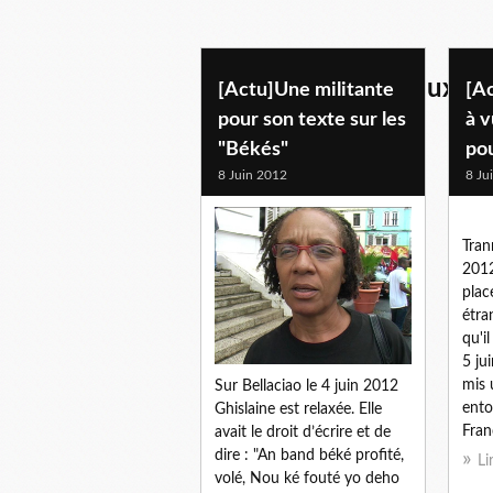
divers faits nationaux
[Actu]Une militante
[Ac
pour son texte sur les
à v
"Békés"
pou
8 Juin 2012
8 Ju
Tran
2012
plac
étra
qu'i
5 ju
mis 
Sur Bellaciao le 4 juin 2012
entou
Ghislaine est relaxée. Elle
Fran
avait le droit d’écrire et de
dire : "An band béké profité,
Li
volé, Nou ké fouté yo deho