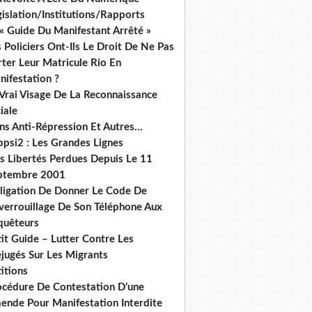
islation/Institutions/Rapports
« Guide Du Manifestant Arrêté »
 Policiers Ont-Ils Le Droit De Ne Pas
ter Leur Matricule Rio En
nifestation ?
 Vrai Visage De La Reconnaissance
iale
ns Anti-Répression Et Autres...
ppsi2 : Les Grandes Lignes
s Libertés Perdues Depuis Le 11
ptembre 2001
ligation De Donner Le Code De
verrouillage De Son Téléphone Aux
quêteurs
it Guide – Lutter Contre Les
éjugés Sur Les Migrants
itions
océdure De Contestation D’une
ende Pour Manifestation Interdite