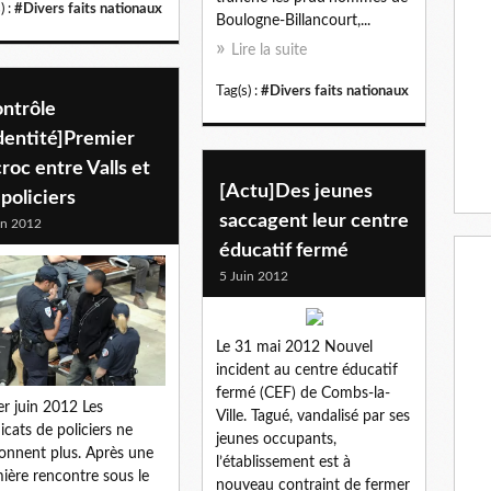
) :
#Divers faits nationaux
Boulogne-Billancourt,...
Lire la suite
Tag(s) :
#Divers faits nationaux
ontrôle
dentité]Premier
roc entre Valls et
[Actu]Des jeunes
 policiers
saccagent leur centre
in 2012
éducatif fermé
5 Juin 2012
Le 31 mai 2012 Nouvel
incident au centre éducatif
fermé (CEF) de Combs-la-
er juin 2012 Les
Ville. Tagué, vandalisé par ses
icats de policiers ne
jeunes occupants,
onnent plus. Après une
l’établissement est à
ière rencontre sous le
nouveau contraint de fermer