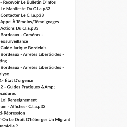
- Recevoir Le Bulletin D'infos
 Le Manifeste Du C.l.a.p33
 Contacter Le C.l.a.p33
- Appel À Témoins/Témoignages
 Actions Du Cl.a.p33
- Bordeaux - Caméras -
déosurveillance
 Guide Jurique Bordelais
 Bordeaux - Arrêtés Liberticides -
ting
 Bordeaux - Arrêtés Liberticides -
alyse
1- État D'urgence
- 2 - Guides Pratiques &Amp;
océdures
- Loi Renseignement
um - Affiches- C.l.a.p33
ti-Répression
T-On Le Droit D'héberger Un Migrant
omicile ?