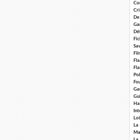
Con
Cri
De
Ga
Dél
Fic
Sav
Fi
Fla
Fla
Po
Fou
Gar
Gui
Ha
Int
Loi
La
Ma
La