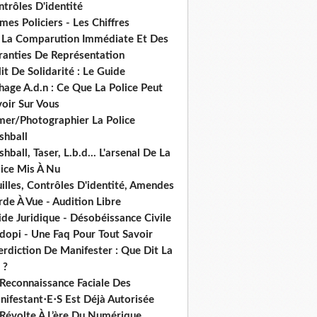
trôles D'identité
mes Policiers - Les Chiffres
 La Comparution Immédiate Et Des
ranties De Représentation
it De Solidarité : Le Guide
hage A.d.n : Ce Que La Police Peut
oir Sur Vous
lmer/Photographier La Police
shball
shball, Taser, L.b.d... L'arsenal De La
lice Mis À Nu
illes, Contrôles D'identité, Amendes
de À Vue - Audition Libre
de Juridique - Désobéissance Civile
dopi - Une Faq Pour Tout Savoir
erdiction De Manifester : Que Dit La
 ?
 Reconnaissance Faciale Des
nifestant⋅E⋅S Est Déjà Autorisée
 Révolte À L’ère Du Numérique