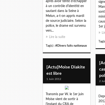
après avoir tenté d'échapper
sign
à un contrôle d'identité en
Manu
sautant dans la Seine à
sont
Melun, a-t-on appris mardi
mini
de source judiciaire. Selon la
caus
police, le drame est survenu
1er j
vers...
Li
Lire la suite
Tag(s
Tag(s) :
#Divers faits nationaux
[A
[Actu]Moise Diakite
cas
est libre
pol
1 Juin 2012
2 Ju
Transmis par W. le 1er juin
Depu
Moise vient de sortir à
2012
l'instant du CRA de