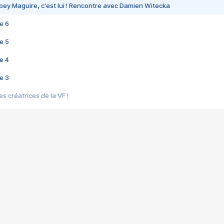
bey Maguire, c'est lui ! Rencontre avec Damien Witecka
e 6
e 5
e 4
e 3
s créatrices de la VF !
e 2
e 1
e Mektoub My Love arrive enfin ! Rencontre avec Shaïn Boumedine et Sal
i : après Toni en famille
elle réalise le bouleversant Dites lui que je l'aime
ais ! Rencontre autour de Vie privée de Rebecca Zlotowski
 de Marguerite, Grave... Rencontre avec Ella Rumpf