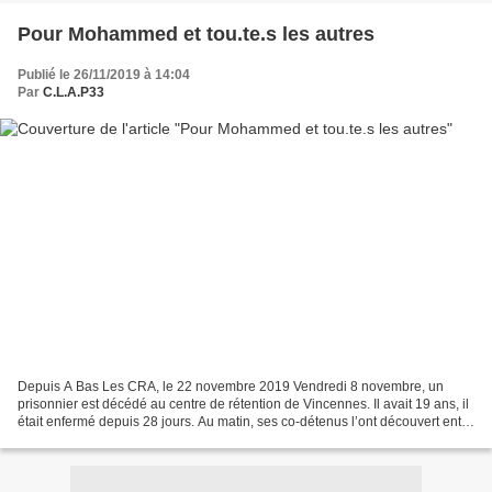
Pour Mohammed et tou.te.s les autres
Publié le 26/11/2019 à 14:04
Par
C.L.A.P33
Depuis A Bas Les CRA, le 22 novembre 2019 Vendredi 8 novembre, un
prisonnier est décédé au centre de rétention de Vincennes. Il avait 19 ans, il
était enfermé depuis 28 jours. Au matin, ses co-détenus l’ont découvert entre
la vie et la mort dans son lit....