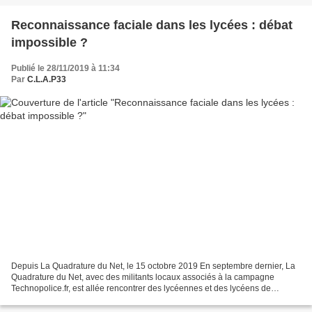
Reconnaissance faciale dans les lycées : débat
impossible ?
Publié le 28/11/2019 à 11:34
Par
C.L.A.P33
Depuis La Quadrature du Net, le 15 octobre 2019 En septembre dernier, La
Quadrature du Net, avec des militants locaux associés à la campagne
Technopolice.fr, est allée rencontrer des lycéennes et des lycéens de
l’établissement Ampère à Marseille, où doit...