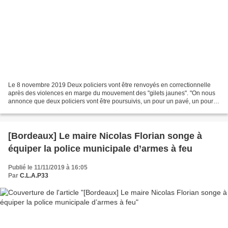
Le 8 novembre 2019 Deux policiers vont être renvoyés en correctionnelle
après des violences en marge du mouvement des "gilets jaunes". "On nous
annonce que deux policiers vont être poursuivis, un pour un pavé, un pour
une gifle, alors qu'en réalité depuis...
[Bordeaux] Le maire Nicolas Florian songe à
équiper la police municipale d’armes à feu
Publié le 11/11/2019 à 16:05
Par
C.L.A.P33