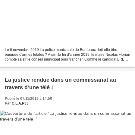
Le 6 novembre 2019 La police municipale de Bordeaux doit-elle être
équipée d'armes létales ? Avant la fin d'année 2019, le maire Nicolas Florian
compte saisir le conseil municipal pour trancher. Comme le candidat LREM
Thomas Cazenave, le maire Nicolas...
La justice rendue dans un commissariat au
travers d’une télé !
Publié le 07/11/2019 à 14:50
Par
C.L.A.P33