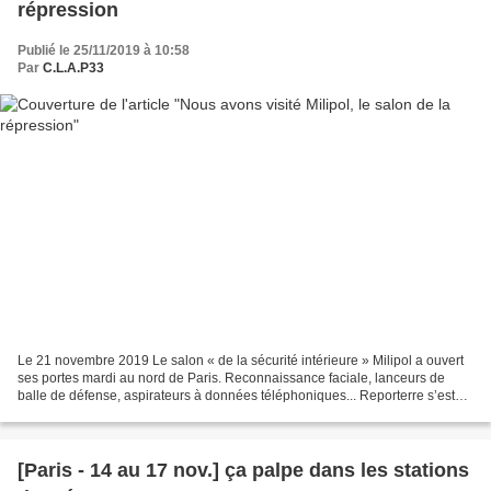
répression
Publié le 25/11/2019 à 10:58
Par
C.L.A.P33
Le 21 novembre 2019 Le salon « de la sécurité intérieure » Milipol a ouvert
ses portes mardi au nord de Paris. Reconnaissance faciale, lanceurs de
balle de défense, aspirateurs à données téléphoniques... Reporterre s’est
renseigné sur les nouveautés du...
[Paris - 14 au 17 nov.] ça palpe dans les stations