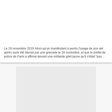
Le 19 novembre 2019 Alors qu'un manifestant a perdu l'usage de son œil
après avoir été blessé par une grenade le 16 novembre, et que le préfet de
police de Paris a affirmé devant une militante gilet jaune qu'il n'était “pas
dans le même camp” qu'elle,...