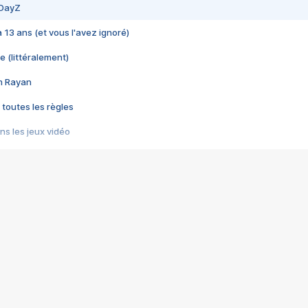
 DayZ
 a 13 ans (et vous l'avez ignoré)
e (littéralement)
im Rayan
 toutes les règles
s les jeux vidéo
us choquant de Rockstar ? - Le scandale BULLY
e plus moche de Steam
du RÊVE tourne au CAUCHEMAR
pendant 8 heures
it… à tort
umiliés par un jeu vidéo
ire - Final Fantasy 8