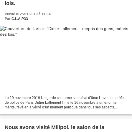
lois.
Publié le 25/11/2019 à 11:04
Par
C.L.A.P33
Le 19 novembre 2019 Un garde chiourme sans état d’âme L’aveu du préfet
de police de Paris Didier Lallement filmé le 16 novembre a un énorme
mérite, révéler la vérité d’un moment politique dans tous ses aspects.
Répondant à une dame pacifique lui disant...
Nous avons visité Milipol, le salon de la