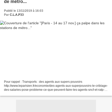
de métro...
Publié le 13/11/2019 à 16:03
Par
C.L.A.P33
Pour rappel : Transports : des agents aux supers pouvoirs
http://www.leparisien.fr/economie/des-agents-aux-superpouvoirs-le-criblage-
des-salaries-pose-probleme-ce-que-peuvent-faire-les-agents-sncf-et-ratp-
06-12-2016-6417840.php Paris : les agents de la...