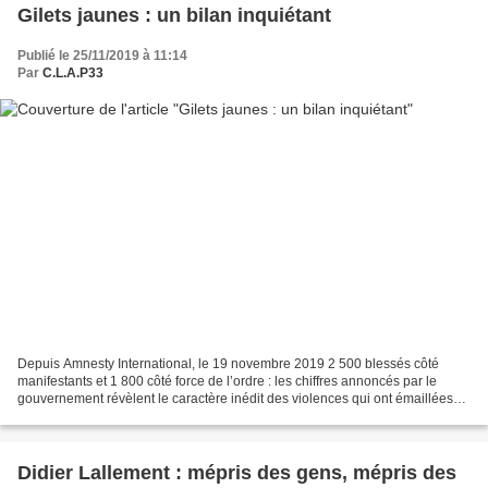
Gilets jaunes : un bilan inquiétant
Publié le 25/11/2019 à 11:14
Par
C.L.A.P33
Depuis Amnesty International, le 19 novembre 2019 2 500 blessés côté
manifestants et 1 800 côté force de l’ordre : les chiffres annoncés par le
gouvernement révèlent le caractère inédit des violences qui ont émaillées
les manifestations en France depuis...
Didier Lallement : mépris des gens, mépris des