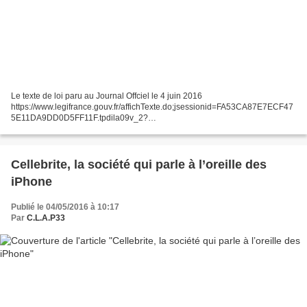
Le texte de loi paru au Journal Offciel le 4 juin 2016
https://www.legifrance.gouv.fr/affichTexte.do;jsessionid=FA53CA87E7ECF47
5E11DA9DD0D5FF11F.tpdila09v_2?
cidTexte=JORFTEXT000032627231&dateTexte=&oldAction=rechJO&catego
rieLien=id&idJO=JORFCONT000032627228...
Cellebrite, la société qui parle à l’oreille des
iPhone
Publié le 04/05/2016 à 10:17
Par
C.L.A.P33