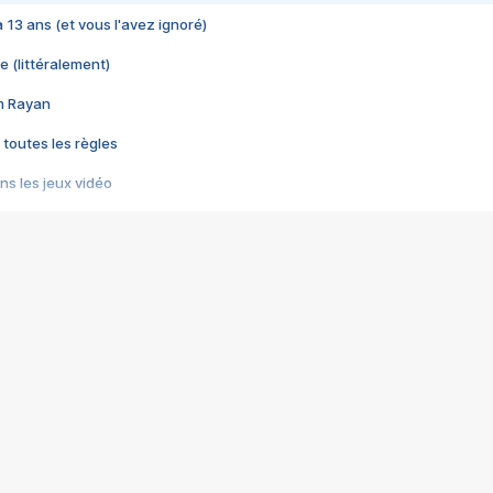
 a 13 ans (et vous l'avez ignoré)
e (littéralement)
im Rayan
 toutes les règles
s les jeux vidéo
us choquant de Rockstar ? - Le scandale BULLY
e plus moche de Steam
du RÊVE tourne au CAUCHEMAR
pendant 8 heures
it… à tort
umiliés par un jeu vidéo
ire - Final Fantasy 8