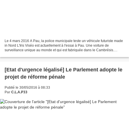
Le 4 mars 2016 A Pau, la police municipale teste un véhicule futuriste made
in Nord L'Iris Viséo est actuellement à l'essai à Pau. Une voiture de
surveillance unique au monde et qui est fabriquée dans le Cambrésis.
Depuis quelques jours, les policiers...
[Etat d'urgence légalisé] Le Parlement adopte le
projet de réforme pénale
Publié le 30/05/2016 à 08:33
Par
C.L.A.P33