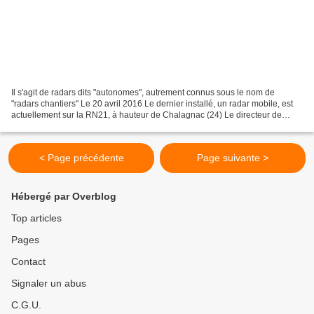
Il s'agit de radars dits "autonomes", autrement connus sous le nom de
"radars chantiers" Le 20 avril 2016 Le dernier installé, un radar mobile, est
actuellement sur la RN21, à hauteur de Chalagnac (24) Le directeur de
cabinet du préfet de la Dordogne...
< Page précédente
Page suivante >
Hébergé par Overblog
Top articles
Pages
Contact
Signaler un abus
C.G.U.