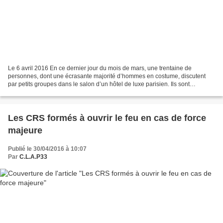
Le 6 avril 2016 En ce dernier jour du mois de mars, une trentaine de
personnes, dont une écrasante majorité d’hommes en costume, discutent
par petits groupes dans le salon d’un hôtel de luxe parisien. Ils sont
policiers, gendarmes, experts judiciaires...
Les CRS formés à ouvrir le feu en cas de force
majeure
Publié le 30/04/2016 à 10:07
Par
C.L.A.P33