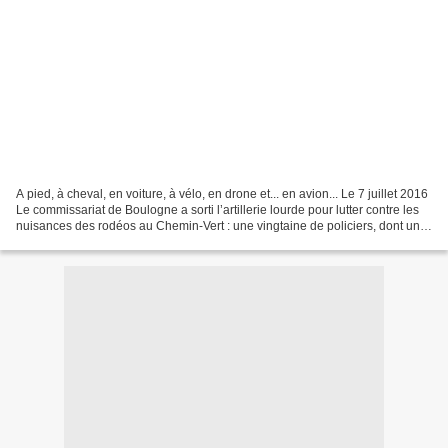
A pied, à cheval, en voiture, à vélo, en drone et... en avion... Le 7 juillet 2016
Le commissariat de Boulogne a sorti l’artillerie lourde pour lutter contre les
nuisances des rodéos au Chemin-Vert : une vingtaine de policiers, dont une
dizaine de motocyclistes,...