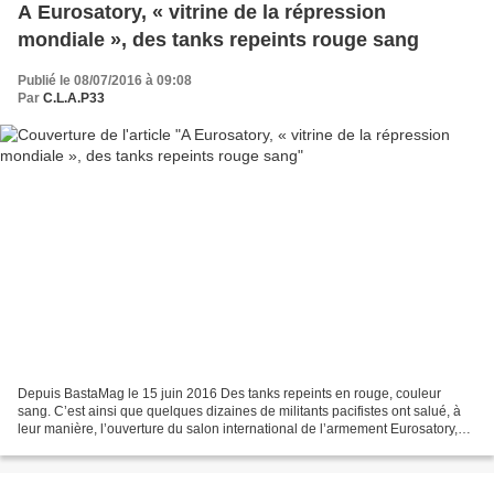
A Eurosatory, « vitrine de la répression
mondiale », des tanks repeints rouge sang
Publié le 08/07/2016 à 09:08
Par
C.L.A.P33
Depuis BastaMag le 15 juin 2016 Des tanks repeints en rouge, couleur
sang. C’est ainsi que quelques dizaines de militants pacifistes ont salué, à
leur manière, l’ouverture du salon international de l’armement Eurosatory,
qui se tient à Villepinte du 13...