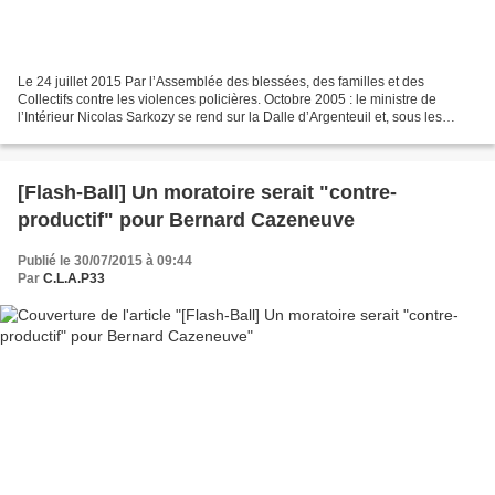
Le 24 juillet 2015 Par l’Assemblée des blessées, des familles et des
Collectifs contre les violences policières. Octobre 2005 : le ministre de
l’Intérieur Nicolas Sarkozy se rend sur la Dalle d’Argenteuil et, sous les
projectiles des habitant-e-s, crie...
[Flash-Ball] Un moratoire serait "contre-
productif" pour Bernard Cazeneuve
Publié le 30/07/2015 à 09:44
Par
C.L.A.P33