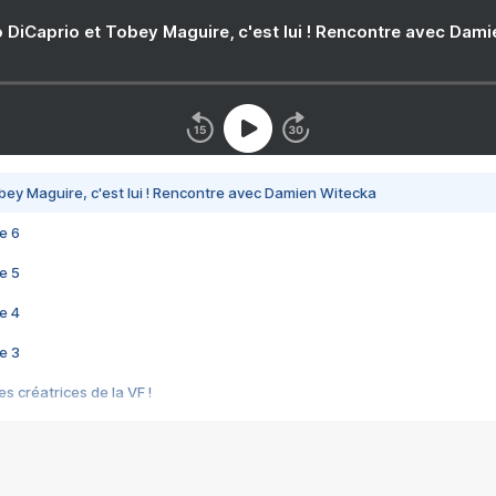
 DiCaprio et Tobey Maguire, c'est lui ! Rencontre avec Dam
bey Maguire, c'est lui ! Rencontre avec Damien Witecka
e 6
e 5
e 4
e 3
s créatrices de la VF !
e 2
e 1