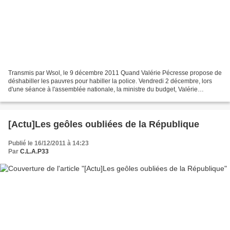
Transmis par Wsol, le 9 décembre 2011 Quand Valérie Pécresse propose de
déshabiller les pauvres pour habiller la police. Vendredi 2 décembre, lors
d'une séance à l'assemblée nationale, la ministre du budget, Valérie
Pécresse a encore donné un exemple...
[Actu]Les geôles oubliées de la République
Publié le 16/12/2011 à 14:23
Par
C.L.A.P33