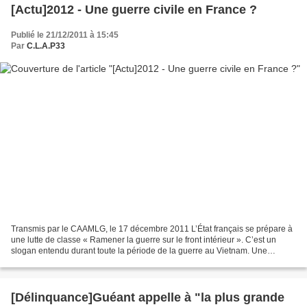
[Actu]2012 - Une guerre civile en France ?
Publié le 21/12/2011 à 15:45
Par
C.L.A.P33
Transmis par le CAAMLG, le 17 décembre 2011 L’État français se prépare à
une lutte de classe « Ramener la guerre sur le front intérieur ». C’est un
slogan entendu durant toute la période de la guerre au Vietnam. Une
formule gagnante, du moins temporairement...
[Délinquance]Guéant appelle à "la plus grande