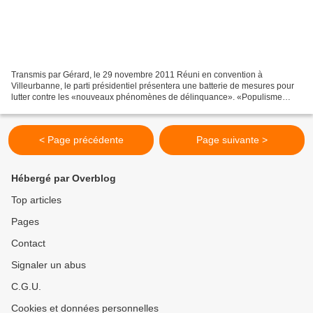
Transmis par Gérard, le 29 novembre 2011 Réuni en convention à
Villeurbanne, le parti présidentiel présentera une batterie de mesures pour
lutter contre les «nouveaux phénomènes de délinquance». «Populisme
pénal», dénonce le PS. Un code pénal spécifique...
< Page précédente
Page suivante >
Hébergé par Overblog
Top articles
Pages
Contact
Signaler un abus
C.G.U.
Cookies et données personnelles