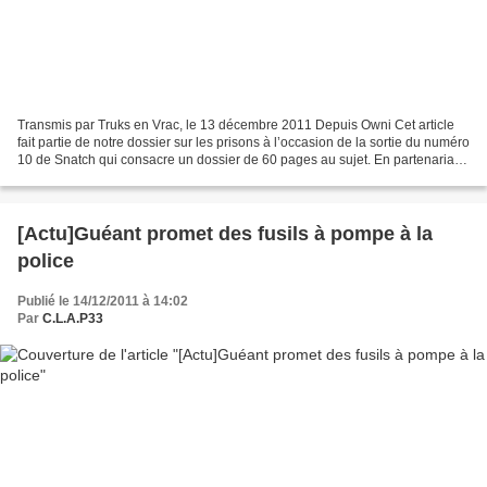
Transmis par Truks en Vrac, le 13 décembre 2011 Depuis Owni Cet article
fait partie de notre dossier sur les prisons à l’occasion de la sortie du numéro
10 de Snatch qui consacre un dossier de 60 pages au sujet. En partenariat
avec WeDoData, OWNI a réalisé...
[Actu]Guéant promet des fusils à pompe à la
police
Publié le 14/12/2011 à 14:02
Par
C.L.A.P33