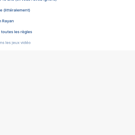
e (littéralement)
im Rayan
 toutes les règles
s les jeux vidéo
us choquant de Rockstar ? - Le scandale BULLY
e plus moche de Steam
du RÊVE tourne au CAUCHEMAR
pendant 8 heures
it… à tort
umiliés par un jeu vidéo
ire - Final Fantasy 8
ti un empire - Age of Empires