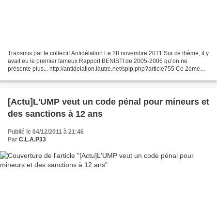
Transmis par le collectif Antidélation Le 28 novembre 2011 Sur ce thème, il y
avait eu le premier fameux Rapport BENISTI de 2005-2006 qu’on ne
présente plus... http://antidelation.lautre.net/spip.php?article755 Ce 2ème
rapport du député Jacques-Alain...
[Actu]L'UMP veut un code pénal pour mineurs et
des sanctions à 12 ans
Publié le 04/12/2011 à 21:46
Par
C.L.A.P33