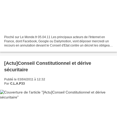
Pioché sur Le Monde.fr 05.04.11 Les principaux acteurs de l'Internet en
France, dont Facebook, Google ou Dailymotion, vont déposer mercredi un
recours en annulation devant le Conseil d'Etat contre un décret les obligeant
à conserver pendant un an les...
[Actu]Conseil Constitutionnel et dérive
sécuritaire
Publié le 03/04/2011 à 12:32
Par
C.L.A.P33