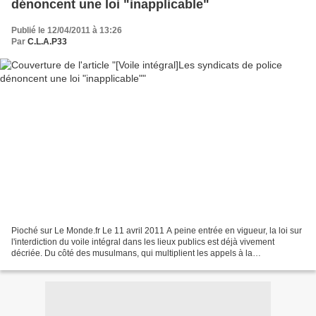
dénoncent une loi "inapplicable"
Publié le 12/04/2011 à 13:26
Par
C.L.A.P33
Pioché sur Le Monde.fr Le 11 avril 2011 A peine entrée en vigueur, la loi sur
l'interdiction du voile intégral dans les lieux publics est déjà vivement
décriée. Du côté des musulmans, qui multiplient les appels à la
manifestation, mais aussi du côté des...