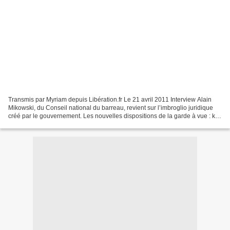
Transmis par Myriam depuis Libération.fr Le 21 avril 2011 Interview Alain
Mikowski, du Conseil national du barreau, revient sur l’imbroglio juridique
créé par le gouvernement. Les nouvelles dispositions de la garde à vue : klik
! La garde à vue à la française...