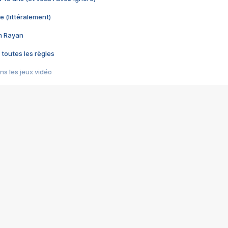
e (littéralement)
im Rayan
 toutes les règles
s les jeux vidéo
us choquant de Rockstar ? - Le scandale BULLY
e plus moche de Steam
du RÊVE tourne au CAUCHEMAR
pendant 8 heures
it… à tort
umiliés par un jeu vidéo
ire - Final Fantasy 8
ti un empire - Age of Empires