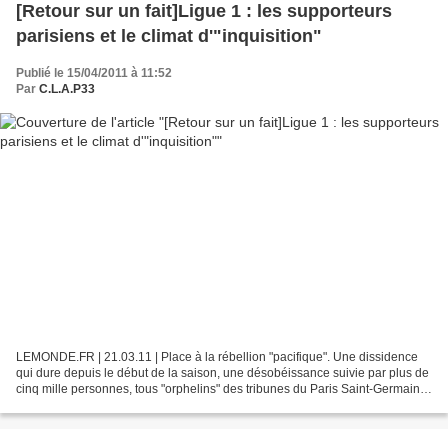
[Retour sur un fait]Ligue 1 : les supporteurs
parisiens et le climat d'"inquisition"
Publié le 15/04/2011 à 11:52
Par
C.L.A.P33
LEMONDE.FR | 21.03.11 | Place à la rébellion "pacifique". Une dissidence
qui dure depuis le début de la saison, une désobéissance suivie par plus de
cinq mille personnes, tous "orphelins" des tribunes du Paris Saint-Germain.
Dimanche 13 mars, un millier...