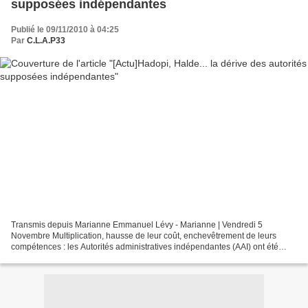
supposées indépendantes
Publié le 09/11/2010 à 04:25
Par
C.L.A.P33
Transmis depuis Marianne Emmanuel Lévy - Marianne | Vendredi 5
Novembre Multiplication, hausse de leur coût, enchevêtrement de leurs
compétences : les Autorités administratives indépendantes (AAI) ont été
récemment épinglées par un rapport parlementaire....