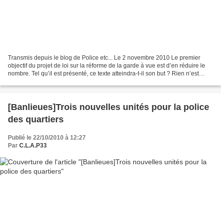
Transmis depuis le blog de Police etc... Le 2 novembre 2010 Le premier
objectif du projet de loi sur la réforme de la garde à vue est d’en réduire le
nombre. Tel qu’il est présenté, ce texte atteindra-t-il son but ? Rien n’est
moins sûr. Tout est parti...
[Banlieues]Trois nouvelles unités pour la police
des quartiers
Publié le 22/10/2010 à 12:27
Par
C.L.A.P33