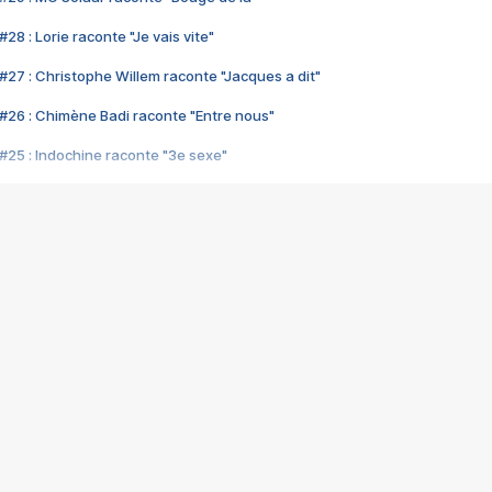
28 : Lorie raconte "Je vais vite"
#27 : Christophe Willem raconte "Jacques a dit"
#26 : Chimène Badi raconte "Entre nous"
#25 : Indochine raconte "3e sexe"
#24 : Zaho raconte "C'est chelou"
#23 : Patrick Bruel raconte "Au café des délices"
#22 : Kyo raconte "Le chemin"
#21 : Nolwenn Leroy raconte "Cassé"
#20 : Patrick Hernandez raconte "Born to be alive"
#19 : Lorie raconte "Près de moi"
#18 : Michael Jones raconte "A nos actes manqués" (avec Jean-Jacque
#17 : Khaled raconte "Aïcha"