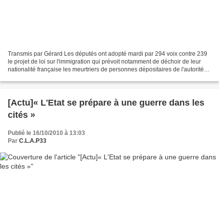
Transmis par Gérard Les députés ont adopté mardi par 294 voix contre 239
le projet de loi sur l'immigration qui prévoit notamment de déchoir de leur
nationalité française les meurtriers de personnes dépositaires de l'autorité
publique. Le groupe UMP a...
[Actu]« L'Etat se prépare à une guerre dans les
cités »
Publié le 16/10/2010 à 13:03
Par
C.L.A.P33