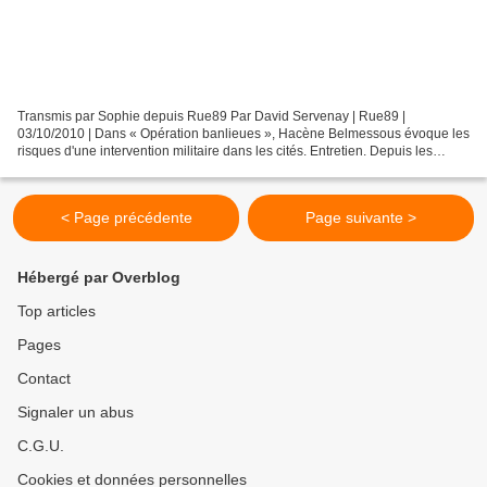
Transmis par Sophie depuis Rue89 Par David Servenay | Rue89 |
03/10/2010 | Dans « Opération banlieues », Hacène Belmessous évoque les
risques d'une intervention militaire dans les cités. Entretien. Depuis les
émeutes de novembre 2005, l'Etat réfléchit...
< Page précédente
Page suivante >
Hébergé par Overblog
Top articles
Pages
Contact
Signaler un abus
C.G.U.
Cookies et données personnelles