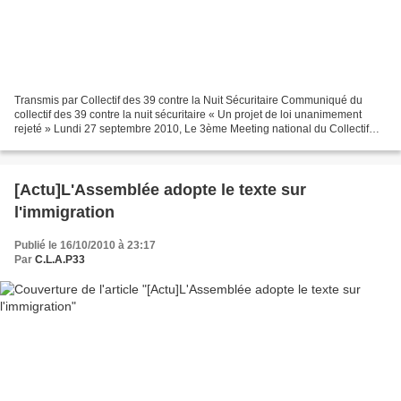
Transmis par Collectif des 39 contre la Nuit Sécuritaire Communiqué du
collectif des 39 contre la nuit sécuritaire « Un projet de loi unanimement
rejeté » Lundi 27 septembre 2010, Le 3ème Meeting national du Collectif
des 39 a été un nouveau succès. Près...
[Actu]L'Assemblée adopte le texte sur
l'immigration
Publié le 16/10/2010 à 23:17
Par
C.L.A.P33