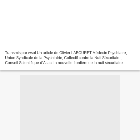
Transmis par wsol Un article de Olivier LABOURET Médecin Psychiatre,
Union Syndicale de la Psychiatrie, Collectif contre la Nuit Sécuritaire,
Conseil Scientifique d’Attac La nouvelle frontière de la nuit sécuritaire :
l’enfermement à domicile. Où la psychiatrie...