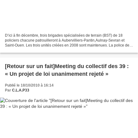
D’ici à fin décembre, trois brigades spécialisées de terrain (BST) de 18
policiers chacune patrouilleront à Aubervilliers-Pantin,Aulnay-Sevran et
Saint-Ouen. Les trois unités créées en 2008 sont maintenues. La police de
quartier, démantelée par Nicolas...
[Retour sur un fait]Meeting du collectif des 39 :
« Un projet de loi unanimement rejeté »
Publié le 18/10/2010 à 16:14
Par
C.L.A.P33