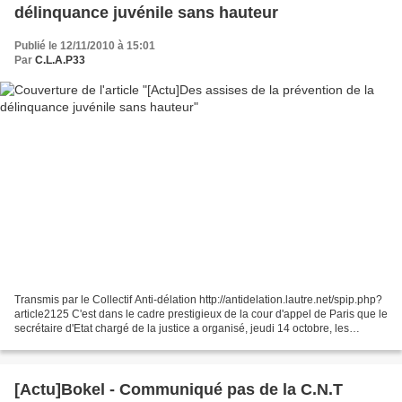
délinquance juvénile sans hauteur
Publié le 12/11/2010 à 15:01
Par
C.L.A.P33
Transmis par le Collectif Anti-délation http://antidelation.lautre.net/spip.php?
article2125 C'est dans le cadre prestigieux de la cour d'appel de Paris que le
secrétaire d'Etat chargé de la justice a organisé, jeudi 14 octobre, les
assises de la prévention...
[Actu]Bokel - Communiqué pas de la C.N.T