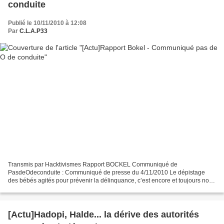
conduite
Publié le 10/11/2010 à 12:08
Par
C.L.A.P33
Transmis par Hacktivismes Rapport BOCKEL Communiqué de
PasdeOdeconduite : Communiqué de presse du 4/11/2010 Le dépistage
des bébés agités pour prévenir la délinquance, c’est encore et toujours non !
Le collectif Pasde0deconduite apprend que, dans le cadre...
[Actu]Hadopi, Halde... la dérive des autorités