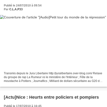
Publié le 24/07/2010 à 09:54
Par
C.L.A.P33
Transmis depuis le Jura Libertaire http://juralibertaire.over-blog.com/ Relaxe
du groupe de rap La Rumeur vs le ministère de l'Intérieur ; Fête de la
moustache à Poitiers ; Journaflics ; Milliard de dollars sécuritaire au G20 de
Toronto ; À Gaza comme...
[Actu]Nice : Heurts entre policiers et pompiers
Publié le 17/07/2010 à 16:45