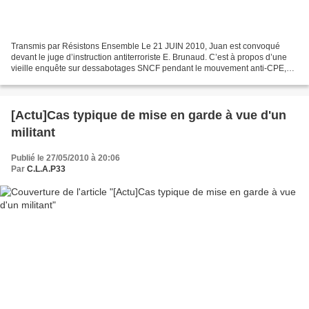
Transmis par Résistons Ensemble Le 21 JUIN 2010, Juan est convoqué
devant le juge d’instruction antiterroriste E. Brunaud. C’est à propos d’une
vieille enquête sur dessabotages SNCF pendant le mouvement anti-CPE,
qui passe maintenant en antiterrorisme*....
[Actu]Cas typique de mise en garde à vue d'un
militant
Publié le 27/05/2010 à 20:06
Par
C.L.A.P33