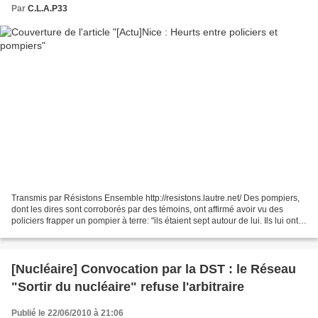
Par
C.L.A.P33
Transmis par Résistons Ensemble http://resistons.lautre.net/ Des pompiers,
dont les dires sont corroborés par des témoins, ont affirmé avoir vu des
policiers frapper un pompier à terre: "ils étaient sept autour de lui. Ils lui ont
mis un coup de pied...
[Nucléaire] Convocation par la DST : le Réseau
"Sortir du nucléaire" refuse l'arbitraire
Publié le 22/06/2010 à 21:06