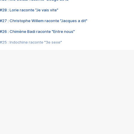
28 : Lorie raconte "Je vais vite"
#27 : Christophe Willem raconte "Jacques a dit"
#26 : Chimène Badi raconte "Entre nous"
#25 : Indochine raconte "3e sexe"
#24 : Zaho raconte "C'est chelou"
#23 : Patrick Bruel raconte "Au café des délices"
#22 : Kyo raconte "Le chemin"
#21 : Nolwenn Leroy raconte "Cassé"
#20 : Patrick Hernandez raconte "Born to be alive"
#19 : Lorie raconte "Près de moi"
#18 : Michael Jones raconte "A nos actes manqués" (avec Jean-Jacque
#17 : Khaled raconte "Aïcha"