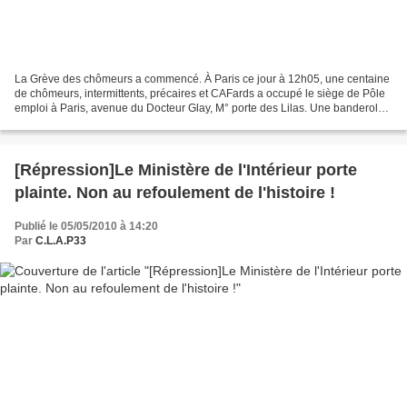
La Grève des chômeurs a commencé. À Paris ce jour à 12h05, une centaine
de chômeurs, intermittents, précaires et CAFards a occupé le siège de Pôle
emploi à Paris, avenue du Docteur Glay, M° porte des Lilas. Une banderole
Grève des chômeurs a été déployée...
[Répression]Le Ministère de l'Intérieur porte
plainte. Non au refoulement de l'histoire !
Publié le 05/05/2010 à 14:20
Par
C.L.A.P33