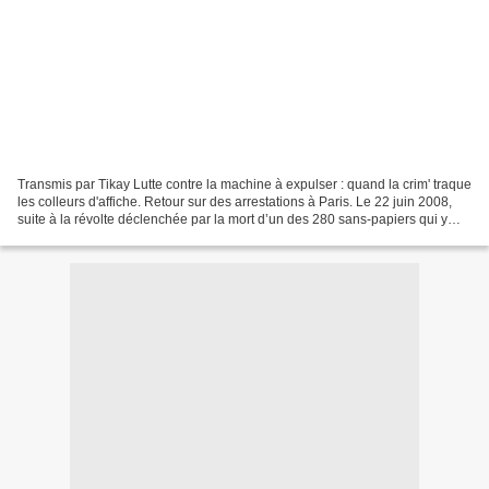
Transmis par Tikay Lutte contre la machine à expulser : quand la crim' traque
les colleurs d'affiche. Retour sur des arrestations à Paris. Le 22 juin 2008,
suite à la révolte déclenchée par la mort d’un des 280 sans-papiers qui y
étaient enfermés, le...