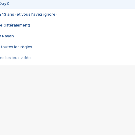
 DayZ
 a 13 ans (et vous l'avez ignoré)
e (littéralement)
im Rayan
 toutes les règles
s les jeux vidéo
us choquant de Rockstar ? - Le scandale BULLY
e plus moche de Steam
du RÊVE tourne au CAUCHEMAR
pendant 8 heures
it… à tort
umiliés par un jeu vidéo
ire - Final Fantasy 8