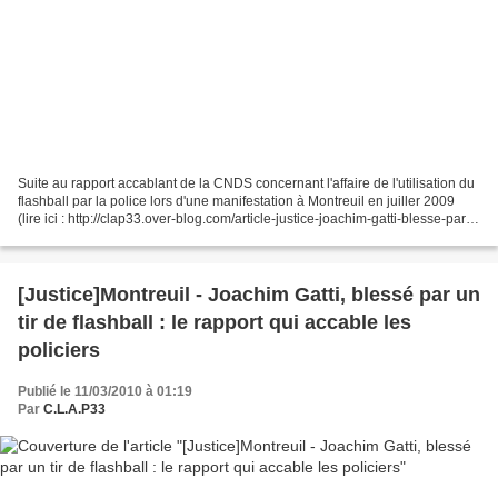
Suite au rapport accablant de la CNDS concernant l'affaire de l'utilisation du
flashball par la police lors d'une manifestation à Montreuil en juiller 2009
(lire ici : http://clap33.over-blog.com/article-justice-joachim-gatti-blesse-par-
un-tir-de-flashball-a-montreuil-le-rapport-qui-accable-les-policiers-
46462521.html),...
[Justice]Montreuil - Joachim Gatti, blessé par un
tir de flashball : le rapport qui accable les
policiers
Publié le 11/03/2010 à 01:19
Par
C.L.A.P33