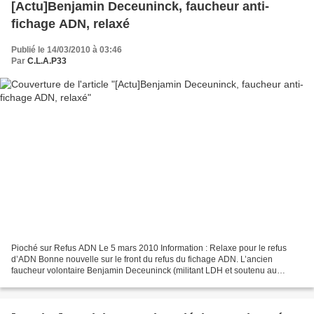
[Actu]Benjamin Deceuninck, faucheur anti-
fichage ADN, relaxé
Publié le 14/03/2010 à 03:46
Par
C.L.A.P33
Pioché sur Refus ADN Le 5 mars 2010 Information : Relaxe pour le refus
d’ADN Bonne nouvelle sur le front du refus du fichage ADN. L’ancien
faucheur volontaire Benjamin Deceuninck (militant LDH et soutenu au
niveau national et régional par la LDH) a été...