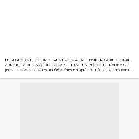
LE SOI-DISANT « COUP DE VENT » QUI A FAIT TOMBER XABIER TUBAL
ABRISKETA DE L'ARC DE TRIOMPHE ETAIT UN POLICIER FRANCAIS 9
jeunes militants basques ont été arrêtés cet après-midi à Paris après avoir
déployé une banderole demandant QU'AVEZ VOUS FAIT DE...