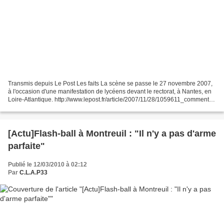
Transmis depuis Le Post Les faits La scène se passe le 27 novembre 2007,
à l'occasion d'une manifestation de lycéens devant le rectorat, à Nantes, en
Loire-Atlantique. http://www.lepost.fr/article/2007/11/28/1059611_comment-
la-police-peut-elle-viser-au-flashball-un-lyceen-qui-n-a-pas-17-ans.html...
[Actu]Flash-ball à Montreuil : "Il n'y a pas d'arme
parfaite"
Publié le 12/03/2010 à 02:12
Par
C.L.A.P33