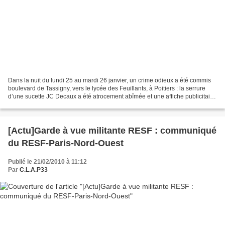
Dans la nuit du lundi 25 au mardi 26 janvier, un crime odieux a été commis
boulevard de Tassigny, vers le lycée des Feuillants, à Poitiers : la serrure
d’une sucette JC Decaux a été atrocement abîmée et une affiche publicitaire
violemment jetée à terre....
[Actu]Garde à vue militante RESF : communiqué
du RESF-Paris-Nord-Ouest
Publié le 21/02/2010 à 11:12
Par
C.L.A.P33