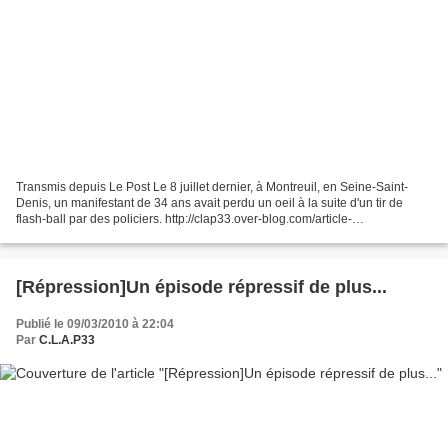
Transmis depuis Le Post Le 8 juillet dernier, à Montreuil, en Seine-Saint-
Denis, un manifestant de 34 ans avait perdu un oeil à la suite d'un tir de
flash-ball par des policiers. http://clap33.over-blog.com/article-
33720161.html Pendant près de six mois,...
[Répression]Un épisode répressif de plus...
Publié le 09/03/2010 à 22:04
Par
C.L.A.P33