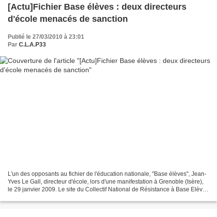
[Actu]Fichier Base élèves : deux directeurs
d'école menacés de sanction
Publié le 27/03/2010 à 23:01
Par
C.L.A.P33
L'un des opposants au fichier de l'éducation nationale, "Base élèves", Jean-
Yves Le Gall, directeur d'école, lors d'une manifestation à Grenoble (Isère),
le 29 janvier 2009. Le site du Collectif National de Résistance à Base Elèves
http://retraitbaseeleves.wordpress.com/...