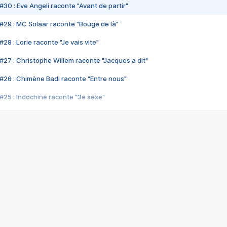
#30 : Eve Angeli raconte "Avant de partir"
#29 : MC Solaar raconte "Bouge de là"
28 : Lorie raconte "Je vais vite"
#27 : Christophe Willem raconte "Jacques a dit"
#26 : Chimène Badi raconte "Entre nous"
#25 : Indochine raconte "3e sexe"
#24 : Zaho raconte "C'est chelou"
#23 : Patrick Bruel raconte "Au café des délices"
#22 : Kyo raconte "Le chemin"
#21 : Nolwenn Leroy raconte "Cassé"
#20 : Patrick Hernandez raconte "Born to be alive"
#19 : Lorie raconte "Près de moi"
#18 : Michael Jones raconte "A nos actes manqués" (avec Jean-Jacque