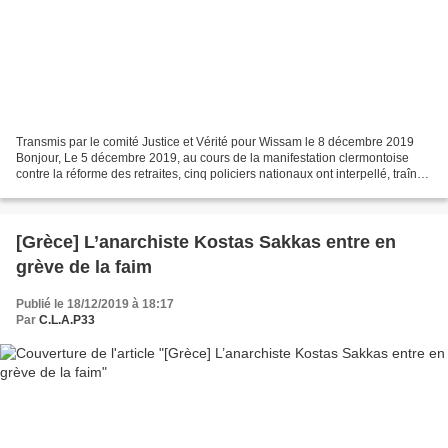
Transmis par le comité Justice et Vérité pour Wissam le 8 décembre 2019
Bonjour, Le 5 décembre 2019, au cours de la manifestation clermontoise
contre la réforme des retraites, cinq policiers nationaux ont interpellé, traîné
puis embarqué le citoyen William...
[Grèce] L’anarchiste Kostas Sakkas entre en
grève de la faim
Publié le 18/12/2019 à 18:17
Par
C.L.A.P33