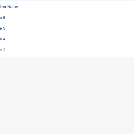
pher Nolan
e 6
e 5
e 4
e 3
s créatrices de la VF !
e 2
e 1
e Mektoub My Love arrive enfin ! Rencontre avec Shaïn Boumedine et Sal
i : après Toni en famille
elle réalise le bouleversant Dites lui que je l'aime
ais ! Rencontre autour de Vie privée de Rebecca Zlotowski