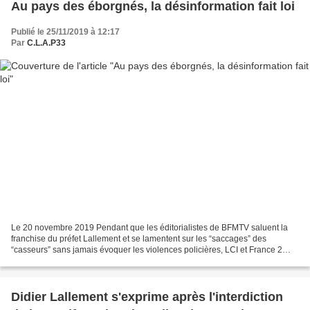
Au pays des éborgnés, la désinformation fait loi
Publié le 25/11/2019 à 12:17
Par
C.L.A.P33
Le 20 novembre 2019 Pendant que les éditorialistes de BFMTV saluent la
franchise du préfet Lallement et se lamentent sur les “saccages” des
“casseurs” sans jamais évoquer les violences policières, LCI et France 2
disculpent les forces de l’ordre pour...
Didier Lallement s'exprime après l'interdiction