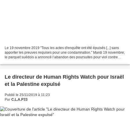
Le 19 novembre 2019 "Tous les actes d'enquête ont été épuisés [...] sans
apporter les preuves requises pour une condamnation." Mardi 19 novembre,
le parquet suédois a annoncé l’abandon des poursuites pour viol contre
Julian Assange, le fondateur de Wikileaks...
Le directeur de Human Rights Watch pour Israël
et la Palestine expulsé
Publié le 25/11/2019 à 11:23
Par
C.L.A.P33