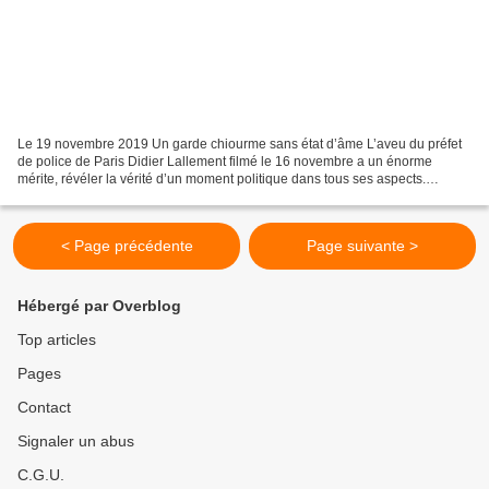
Le 19 novembre 2019 Un garde chiourme sans état d’âme L’aveu du préfet
de police de Paris Didier Lallement filmé le 16 novembre a un énorme
mérite, révéler la vérité d’un moment politique dans tous ses aspects.
Répondant à une dame pacifique lui disant...
< Page précédente
Page suivante >
Hébergé par Overblog
Top articles
Pages
Contact
Signaler un abus
C.G.U.