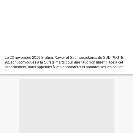
Le 23 novembre 2019 Brahim, Xavier et Gaël, secrétaires de SUD POSTE
92, sont convoqués à la Sûreté mardi pour une "audition libre". Face à cet
acharnement, nous appelons à venir nombreux et nombreuses les soutenir
le 26 novembre dès 08h30 devant le commissariat....