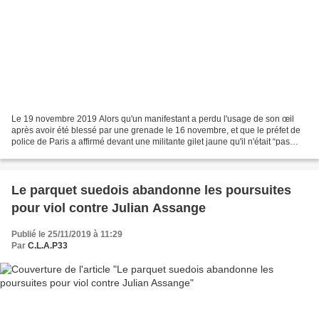
Le 19 novembre 2019 Alors qu'un manifestant a perdu l'usage de son œil
après avoir été blessé par une grenade le 16 novembre, et que le préfet de
police de Paris a affirmé devant une militante gilet jaune qu'il n'était “pas
dans le même camp” qu'elle,...
Le parquet suedois abandonne les poursuites
pour viol contre Julian Assange
Publié le 25/11/2019 à 11:29
Par
C.L.A.P33