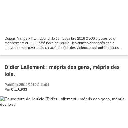
Depuis Amnesty International, le 19 novembre 2019 2 500 blessés côté
manifestants et 1 800 côté force de l’ordre : les chiffres annoncés par le
gouvernement révèlent le caractère inédit des violences qui ont émaillées
les manifestations en France depuis...
Didier Lallement : mépris des gens, mépris des
lois.
Publié le 25/11/2019 à 11:04
Par
C.L.A.P33