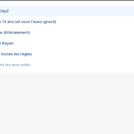
 DayZ
 a 13 ans (et vous l'avez ignoré)
e (littéralement)
im Rayan
 toutes les règles
s les jeux vidéo
us choquant de Rockstar ? - Le scandale BULLY
e plus moche de Steam
du RÊVE tourne au CAUCHEMAR
pendant 8 heures
it… à tort
umiliés par un jeu vidéo