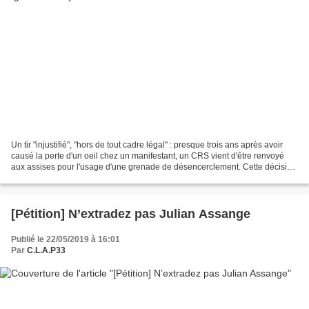
Un tir "injustifié", "hors de tout cadre légal" : presque trois ans après avoir
causé la perte d'un oeil chez un manifestant, un CRS vient d'être renvoyé
aux assises pour l'usage d'une grenade de désencerclement. Cette décision
est incompréhensible pour...
[Pétition] N’extradez pas Julian Assange
Publié le 22/05/2019 à 16:01
Par
C.L.A.P33