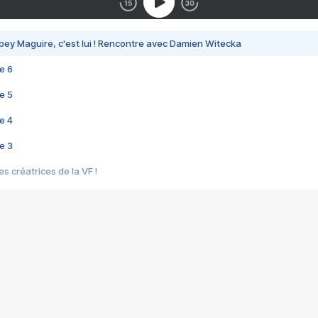
bey Maguire, c'est lui ! Rencontre avec Damien Witecka
e 6
e 5
e 4
e 3
s créatrices de la VF !
e 2
e 1
e Mektoub My Love arrive enfin ! Rencontre avec Shaïn Boumedine et Sal
i : après Toni en famille
elle réalise le bouleversant Dites lui que je l'aime