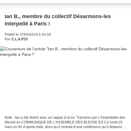
manifestation n'existe pas en droit aujourd'hui....
Ian B., membre du collectif Désarmons-les
interpellé à Paris !
Publié le 27/03/2019 à 14:16
Par
C.L.A.P33
Note : Ian a été libéré avec un rappel à la loi. Transmis par L'Assemblée des
Blessé-es COMMUNIQUE DE L’ASSEMBLE DES BLESSE-ES Ce lundi 25
mars en fin d’après-midi, alors qu’il rentrait d’une conférence qu’il dispensait