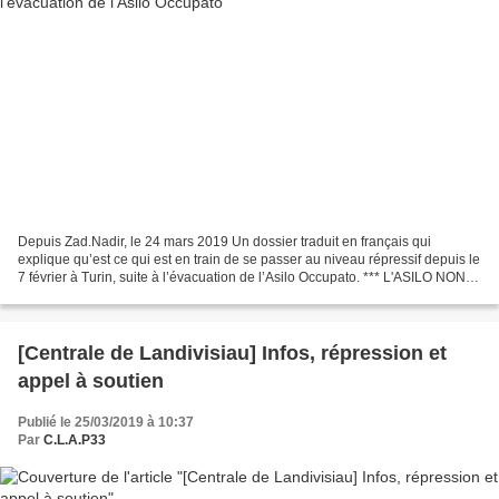
Depuis Zad.Nadir, le 24 mars 2019 Un dossier traduit en français qui
explique qu’est ce qui est en train de se passer au niveau répressif depuis le
7 février à Turin, suite à l’évacuation de l’Asilo Occupato. *** L'ASILO NON SI
TOCCA Opération “scintilla”Jeudi...
[Centrale de Landivisiau] Infos, répression et
appel à soutien
Publié le 25/03/2019 à 10:37
Par
C.L.A.P33