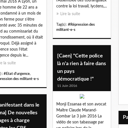
l'Assemblée des tourangeaux
 mai 2016 A Lyon, un
contre la loi travail, lycéens,...
e homme de 22 ans a
condamné à un mois de
Lire la suite
on ferme pour s’être
Tag(s) :
#Répression des
enté avec 35 minutes de
militant-e-s
rd au commissariat du
rrondissement, où il était
oqué. Déjà assigné à
dence sous l’état
gence depuis le...
[Caen] "Cette police
re la suite
là n'a rien à faire dans
un pays
) :
#Etat d'urgence
,
démocratique !"
ression des militant-e-s
11 Juin 2016
Monji Essanaa et son avocat
nifestant dans le
Maître Claude Marand-
ma] De nouvelles
Gombar Le 3 juin 2016 La
ages à charge
vidéo de son tabassage par