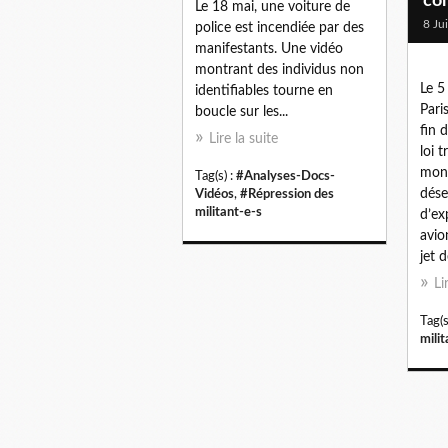
co
Le 18 mai, une voiture de
8 Ju
police est incendiée par des
manifestants. Une vidéo
montrant des individus non
Le 5
identifiables tourne en
Pari
boucle sur les...
fin 
Lire la suite
loi 
mont
Tag(s) :
#Analyses-Docs-
dése
Vidéos
,
#Répression des
militant-e-s
d’ex
avio
jet d
Li
Tag(s
milit