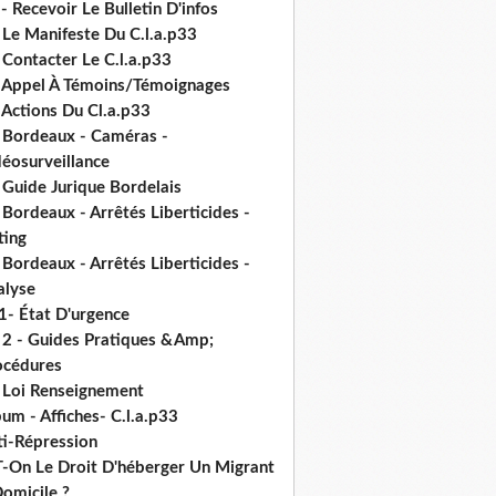
- Recevoir Le Bulletin D'infos
 Le Manifeste Du C.l.a.p33
 Contacter Le C.l.a.p33
- Appel À Témoins/Témoignages
 Actions Du Cl.a.p33
- Bordeaux - Caméras -
déosurveillance
 Guide Jurique Bordelais
 Bordeaux - Arrêtés Liberticides -
ting
 Bordeaux - Arrêtés Liberticides -
alyse
1- État D'urgence
- 2 - Guides Pratiques &Amp;
océdures
- Loi Renseignement
um - Affiches- C.l.a.p33
ti-Répression
T-On Le Droit D'héberger Un Migrant
omicile ?