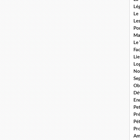
Lég
Le 
Les
Por
Ma
Le
Fac
Lie
Lo
No
Se
Ob
Dé
En
Pet
Pr
Pét
Pr
Am