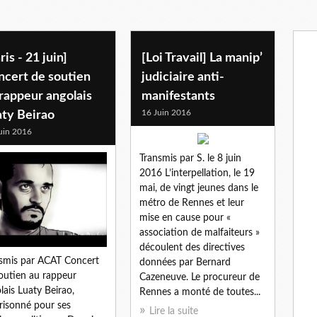
e-s
ris - 21 juin]
[Loi Travail] La manip’
ncert de soutien
judiciaire anti-
rappeur angolais
manifestants
16 Juin 2016
aty Beirao
uin 2016
Transmis par S. le 8 juin
2016 L’interpellation, le 19
mai, de vingt jeunes dans le
métro de Rennes et leur
mise en cause pour «
association de malfaiteurs »
découlent des directives
smis par ACAT Concert
données par Bernard
outien au rappeur
Cazeneuve. Le procureur de
lais Luaty Beirao,
Rennes a monté de toutes...
isonné pour ses
Lire la suite