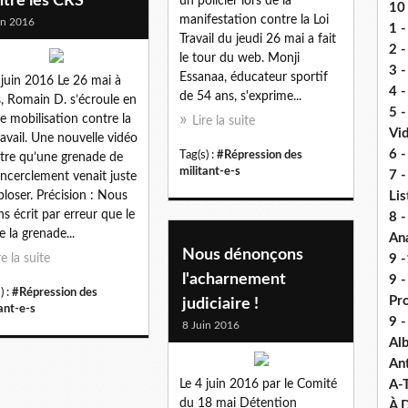
ntre les CRS
un policier lors de la
10 
manifestation contre la Loi
in 2016
1 -
Travail du jeudi 26 mai a fait
2 -
le tour du web. Monji
3 
Essanaa, éducateur sportif
 juin 2016 Le 26 mai à
4 -
de 54 ans, s'exprime...
s, Romain D. s’écroule en
5 
de mobilisation contre la
Lire la suite
Vi
travail. Une nouvelle vidéo
6 -
Tag(s) :
#Répression des
re qu’une grenade de
militant-e-s
7 -
ncerclement venait juste
ploser. Précision : Nous
Lis
ns écrit par erreur que le
8 -
e la grenade...
An
Nous dénonçons
re la suite
9 -
l'acharnement
9 
) :
#Répression des
Pr
judiciaire !
ant-e-s
9 
8 Juin 2016
Alb
An
Le 4 juin 2016 par le Comité
A-
du 18 mai Détention
À D