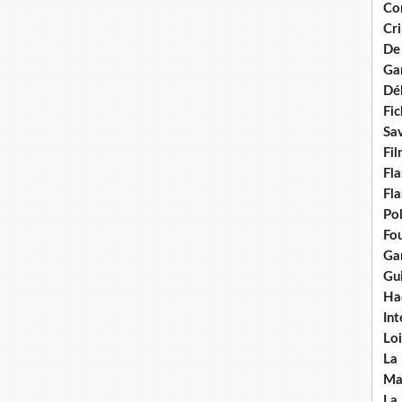
Con
Cri
De
Ga
Dél
Fic
Sav
Fi
Fla
Fla
Po
Fou
Gar
Gui
Ha
Int
Loi
La
Ma
La