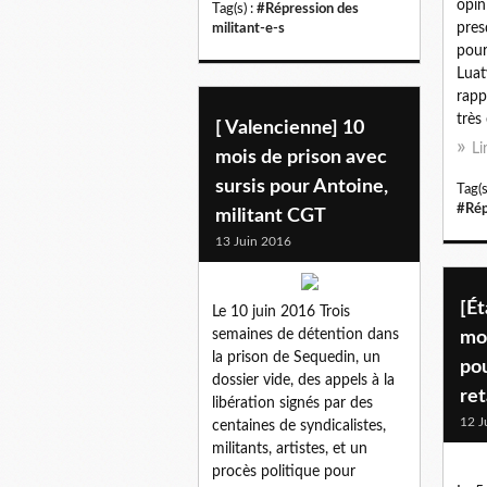
opin
Tag(s) :
#Répression des
pres
militant-e-s
pour
Luat
rapp
très
[ Valencienne] 10
Li
mois de prison avec
sursis pour Antoine,
Tag(s
#Rép
militant CGT
13 Juin 2016
[Ét
Le 10 juin 2016 Trois
semaines de détention dans
mo
la prison de Sequedin, un
po
dossier vide, des appels à la
ret
libération signés par des
12 J
centaines de syndicalistes,
militants, artistes, et un
procès politique pour