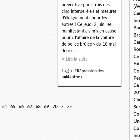
préventive pour trois des
[A
cinq interpellé.e.s et mesures
Ce
d'éloignements pour les
Int
autres ! Ce jeudi 2 juin, les
Bad
manifestant.e.s mis en cause
Br
pour « l’affaire de la voiture
Ca
de police brûlée » du 18 mai
Ro
dernier,...
Ce
Lire la suite
Fa
Ce
Tag(s) :
#Répression des
militant-e-s
Pe
Ce 
20
Chr
8
9
1
64
65
66
67
68
69
70
>
>>
Sur
0
0
0
Co
0
Une
Co
Int