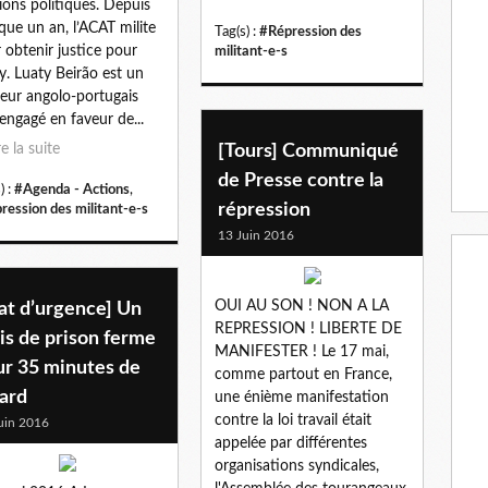
ions politiques. Depuis
que un an, l’ACAT milite
Tag(s) :
#Répression des
 obtenir justice pour
militant-e-s
y. Luaty Beirão est un
eur angolo-portugais
 engagé en faveur de...
[Tours] Communiqué
re la suite
de Presse contre la
) :
#Agenda - Actions
,
répression
ression des militant-e-s
13 Juin 2016
OUI AU SON ! NON A LA
at d’urgence] Un
REPRESSION ! LIBERTE DE
is de prison ferme
MANIFESTER ! Le 17 mai,
ur 35 minutes de
comme partout en France,
ard
une énième manifestation
contre la loi travail était
uin 2016
appelée par différentes
organisations syndicales,