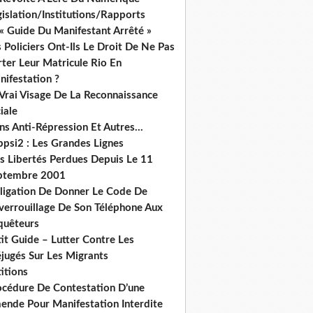
islation/Institutions/Rapports
« Guide Du Manifestant Arrêté »
 Policiers Ont-Ils Le Droit De Ne Pas
ter Leur Matricule Rio En
nifestation ?
 Vrai Visage De La Reconnaissance
iale
ns Anti-Répression Et Autres...
ppsi2 : Les Grandes Lignes
s Libertés Perdues Depuis Le 11
ptembre 2001
ligation De Donner Le Code De
verrouillage De Son Téléphone Aux
quêteurs
it Guide – Lutter Contre Les
éjugés Sur Les Migrants
itions
océdure De Contestation D’une
ende Pour Manifestation Interdite