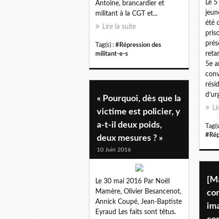
Le 5
Antoine, brancardier et
jeun
militant à la CGT et...
été 
Lire la suite
pris
prés
Tag(s) :
#Répression des
reta
militant-e-s
5e a
conv
rési
d’ur
« Pourquoi, dès que la
Li
victime est policier, y
a-t-il deux poids,
Tag(s
#Rép
deux mesures ? »
10 Juin 2016
[Ma
Le 30 mai 2016 Par Noël
Mamère, Olivier Besancenot,
co
Annick Coupé, Jean-Baptiste
im
Eyraud Les faits sont têtus.