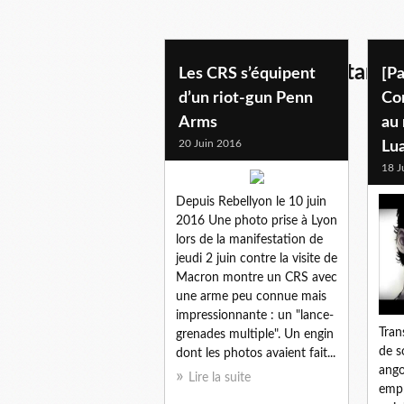
repression des militant-
Les CRS s’équipent
[Pa
d’un riot-gun Penn
Co
Arms
au 
20 Juin 2016
Lu
18 J
Depuis Rebellyon le 10 juin
2016 Une photo prise à Lyon
lors de la manifestation de
jeudi 2 juin contre la visite de
Macron montre un CRS avec
une arme peu connue mais
impressionnante : un "lance-
Tran
grenades multiple". Un engin
de s
dont les photos avaient fait...
ango
Lire la suite
empr