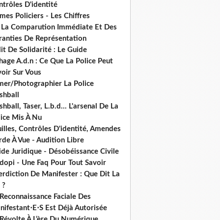
trôles D'identité
mes Policiers - Les Chiffres
 La Comparution Immédiate Et Des
ranties De Représentation
it De Solidarité : Le Guide
hage A.d.n : Ce Que La Police Peut
oir Sur Vous
lmer/Photographier La Police
shball
shball, Taser, L.b.d... L'arsenal De La
lice Mis À Nu
illes, Contrôles D'identité, Amendes
de À Vue - Audition Libre
de Juridique - Désobéissance Civile
dopi - Une Faq Pour Tout Savoir
erdiction De Manifester : Que Dit La
 ?
 Reconnaissance Faciale Des
nifestant⋅E⋅S Est Déjà Autorisée
 Révolte À L’ère Du Numérique