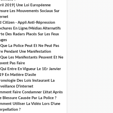
vril 2019] Une Loi Européenne
nsure Les Mouvements Sociaux Sur
ernet
 Citizen - Appli Anti-Répression
ochures En Ligne/Médias Alternatifs
rte Des Radars Placés Sur Les Feux
uges
 Que La Police Peut Et Ne Peut Pas
ire Pendant Une Manifestation
 Que Les Manifestants Peuvent Et Ne
uvent Pas Faire
Qui Entre En Vigueur Le 1Er Janvier
19 En Matière D’asile
onologie Des Lois Instaurant La
veillance D'internet
mment Faire Condamner L’état Après
 Blessure Causée Par La Police ?
mment Utiliser La Vidéo Lors D’une
erpellation ?