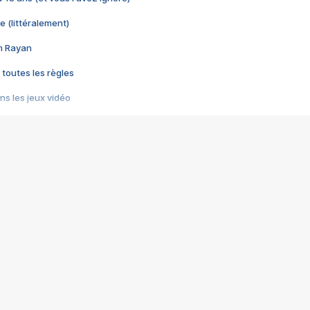
e (littéralement)
im Rayan
 toutes les règles
s les jeux vidéo
us choquant de Rockstar ? - Le scandale BULLY
e plus moche de Steam
du RÊVE tourne au CAUCHEMAR
pendant 8 heures
it… à tort
umiliés par un jeu vidéo
ire - Final Fantasy 8
ti un empire - Age of Empires