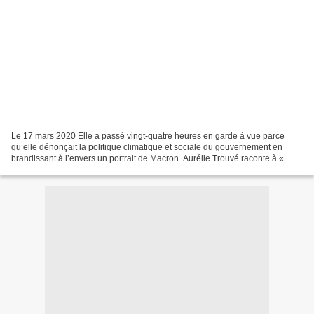
Le 17 mars 2020 Elle a passé vingt-quatre heures en garde à vue parce
qu’elle dénonçait la politique climatique et sociale du gouvernement en
brandissant à l’envers un portrait de Macron. Aurélie Trouvé raconte à «
l’Obs » les conditions effrayantes de...