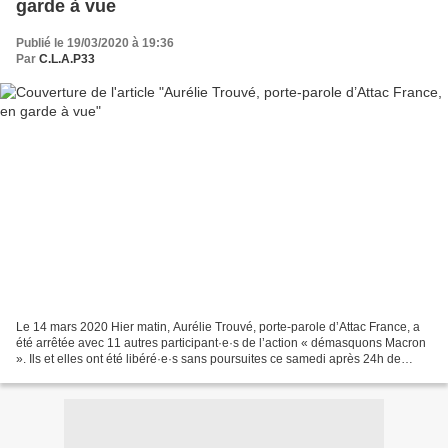
garde à vue
Publié le 19/03/2020 à 19:36
Par
C.L.A.P33
Le 14 mars 2020 Hier matin, Aurélie Trouvé, porte-parole d’Attac France, a
été arrêtée avec 11 autres participant·e·s de l’action « démasquons Macron
». Ils et elles ont été libéré·e·s sans poursuites ce samedi après 24h de
garde à vue. Pourquoi enfermer...