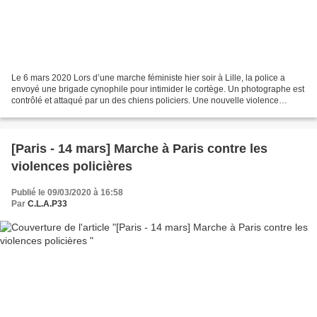
Le 6 mars 2020 Lors d’une marche féministe hier soir à Lille, la police a
envoyé une brigade cynophile pour intimider le cortège. Un photographe est
contrôlé et attaqué par un des chiens policiers. Une nouvelle violence
policière qui s’ajoute aux tirs...
[Paris - 14 mars] Marche à Paris contre les
violences policières
Publié le 09/03/2020 à 16:58
Par
C.L.A.P33