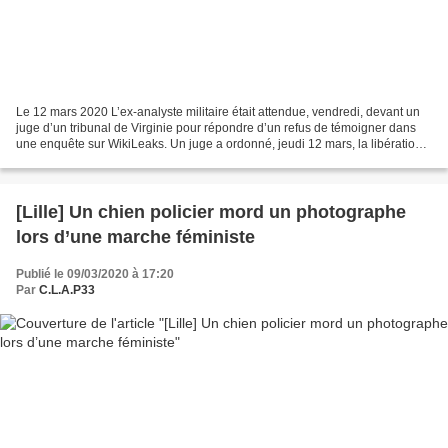
Le 12 mars 2020 L’ex-analyste militaire était attendue, vendredi, devant un
juge d’un tribunal de Virginie pour répondre d’un refus de témoigner dans
une enquête sur WikiLeaks. Un juge a ordonné, jeudi 12 mars, la libération
de l’ex-informatrice de WikiLeaks...
[Lille] Un chien policier mord un photographe
lors d’une marche féministe
Publié le 09/03/2020 à 17:20
Par
C.L.A.P33