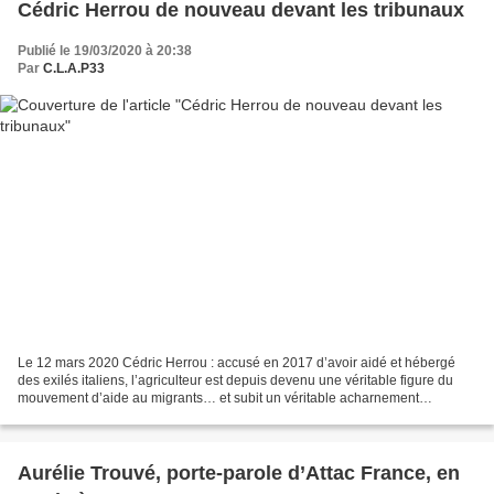
Cédric Herrou de nouveau devant les tribunaux
Publié le 19/03/2020 à 20:38
Par
C.L.A.P33
Le 12 mars 2020 Cédric Herrou : accusé en 2017 d’avoir aidé et hébergé
des exilés italiens, l’agriculteur est depuis devenu une véritable figure du
mouvement d’aide au migrants… et subit un véritable acharnement
juridique. Placé en garde à vue plus d’une...
Aurélie Trouvé, porte-parole d’Attac France, en