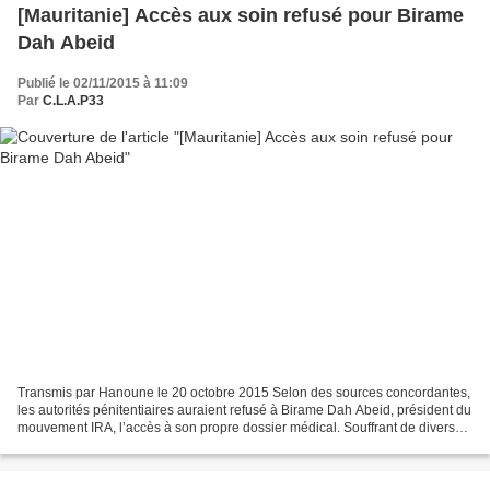
[Mauritanie] Accès aux soin refusé pour Birame
Dah Abeid
Publié le 02/11/2015 à 11:09
Par
C.L.A.P33
Transmis par Hanoune le 20 octobre 2015 Selon des sources concordantes,
les autorités pénitentiaires auraient refusé à Birame Dah Abeid, président du
mouvement IRA, l’accès à son propre dossier médical. Souffrant de divers
maux, dont une sciatique sévère,...