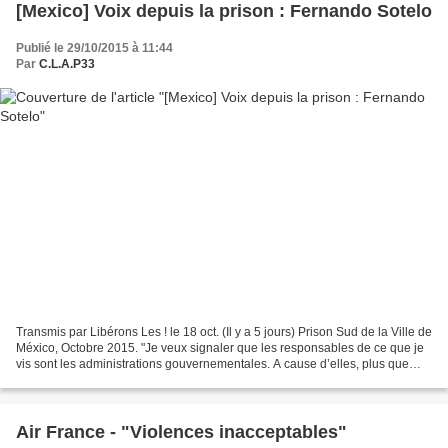
[Mexico] Voix depuis la prison : Fernando Sotelo
Publié le 29/10/2015 à 11:44
Par
C.L.A.P33
Transmis par Libérons Les ! le 18 oct. (Il y a 5 jours) Prison Sud de la Ville de
México, Octobre 2015. "Je veux signaler que les responsables de ce que je
vis sont les administrations gouvernementales. A cause d’elles, plus que
prisonnier, j’affirme...
Air France - "Violences inacceptables"