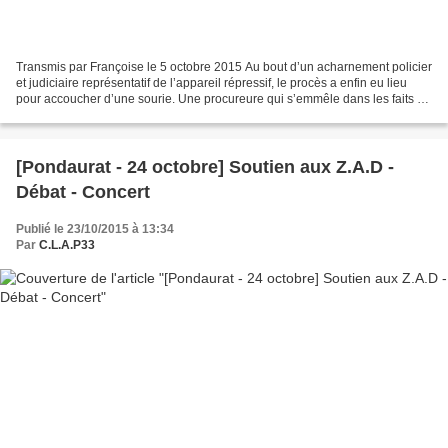
Transmis par Françoise le 5 octobre 2015 Au bout d’un acharnement policier
et judiciaire représentatif de l’appareil répressif, le procès a enfin eu lieu
pour accoucher d’une sourie. Une procureure qui s’emmêle dans les faits et
un juge qui s’excuserait...
[Pondaurat - 24 octobre] Soutien aux Z.A.D -
Débat - Concert
Publié le 23/10/2015 à 13:34
Par
C.L.A.P33