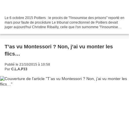
Le 6 octobre 2015 Poitiers : le procès de "l'insoumise des prisons" reporté en
mars pour faute de procédure Le tribunal correctionnel de Poitiers devait
juger aujourd'hui Christine Ribailly, celle que l'on surnomme "l'insoumise
des prisons". Elle comparaissait...
T’as vu Montessori ? Non, j’ai vu monter les
flics…
Publié le 21/10/2015 à 10:58
Par
C.L.A.P33