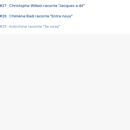
#27 : Christophe Willem raconte "Jacques a dit"
#26 : Chimène Badi raconte "Entre nous"
#25 : Indochine raconte "3e sexe"
#24 : Zaho raconte "C'est chelou"
#23 : Patrick Bruel raconte "Au café des délices"
#22 : Kyo raconte "Le chemin"
#21 : Nolwenn Leroy raconte "Cassé"
#20 : Patrick Hernandez raconte "Born to be alive"
#19 : Lorie raconte "Près de moi"
#18 : Michael Jones raconte "A nos actes manqués" (avec Jean-Jacque
#17 : Khaled raconte "Aïcha"
#16 : Corneille raconte "Parce qu'on vient de loin"