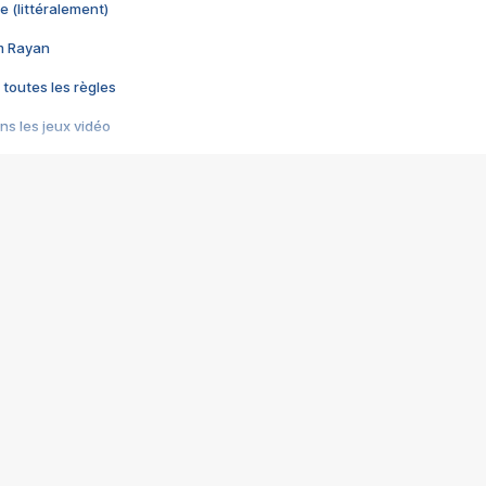
e (littéralement)
im Rayan
 toutes les règles
s les jeux vidéo
us choquant de Rockstar ? - Le scandale BULLY
e plus moche de Steam
du RÊVE tourne au CAUCHEMAR
pendant 8 heures
it… à tort
umiliés par un jeu vidéo
ire - Final Fantasy 8
ti un empire - Age of Empires
story DOFUS