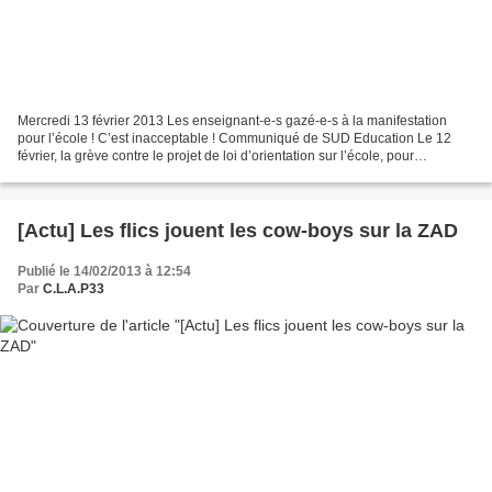
Mercredi 13 février 2013 Les enseignant-e-s gazé-e-s à la manifestation
pour l’école ! C’est inacceptable ! Communiqué de SUD Education Le 12
février, la grève contre le projet de loi d’orientation sur l’école, pour
l’abrogation du décret « rythme scolaire...
[Actu] Les flics jouent les cow-boys sur la ZAD
Publié le 14/02/2013 à 12:54
Par
C.L.A.P33