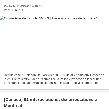
Publié le 13/03/2013 à 16:33
Par
C.L.A.P33
Depuis Zone A Défendre, le 24 février 2013. Suite aux nombreux blessés de
la ZAD, le collectif « Face aux armes de la Police » propose de lancer une
procédure juridique devant le tribunal administratif. Elle vise directement
l’autorité qui arme les forces...
[Canada] 62 interpelations, dix arrestations à
Montréal