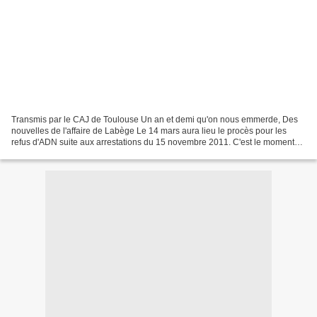
Transmis par le CAJ de Toulouse Un an et demi qu'on nous emmerde, Des
nouvelles de l'affaire de Labège Le 14 mars aura lieu le procès pour les
refus d'ADN suite aux arrestations du 15 novembre 2011. C'est le moment
pour nous de faire un petit point sur...