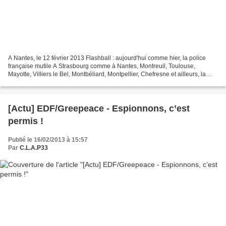
A Nantes, le 12 février 2013 Flashball : aujourd'hui comme hier, la police
française mutile A Strasbourg comme à Nantes, Montreuil, Toulouse,
Mayotte, Villiers le Bel, Montbéliard, Montpellier, Chefresne et ailleurs, la
police continue de mutiler au flashball....
[Actu] EDF/Greepeace - Espionnons, c’est
permis !
Publié le 16/02/2013 à 15:57
Par
C.L.A.P33