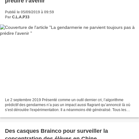
prédire l’avenir
Publié le 05/09/2019 à 09:59
Par
C.L.A.P33
Le 2 septembre 2019 Présenté comme un outil dernier cri, l’algorithme
prédictif des gendarmes n’a pas un impact aussi flagrant qu’annoncé là où
s’est déroulée l'expérimentation. Il a néanmoins été généralisé. Tous les
articles consacrés à l’algorithme...
Des casques Brainco pour surveiller la
concentration des élèves en Chine