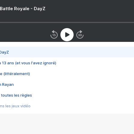
 Battle Royale - DayZ
 DayZ
 a 13 ans (et vous l'avez ignoré)
e (littéralement)
im Rayan
 toutes les règles
s les jeux vidéo
us choquant de Rockstar ? - Le scandale BULLY
e plus moche de Steam