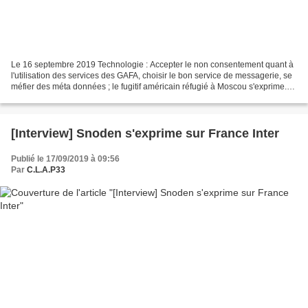
Le 16 septembre 2019 Technologie : Accepter le non consentement quant à
l'utilisation des services des GAFA, choisir le bon service de messagerie, se
méfier des méta données ; le fugitif américain réfugié à Moscou s'exprime.
De quoi en tirer quelques...
[Interview] Snoden s'exprime sur France Inter
Publié le 17/09/2019 à 09:56
Par
C.L.A.P33