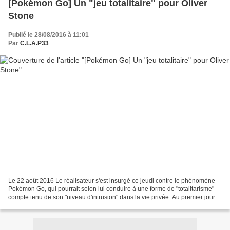
[Pokémon Go] Un "jeu totalitaire" pour Oliver
Stone
Publié le 28/08/2016 à 11:01
Par
C.L.A.P33
Le 22 août 2016 Le réalisateur s'est insurgé ce jeudi contre le phénomène
Pokémon Go, qui pourrait selon lui conduire à une forme de "totalitarisme"
compte tenu de son "niveau d'intrusion" dans la vie privée. Au premier jour
de la grand-messe de la bande...