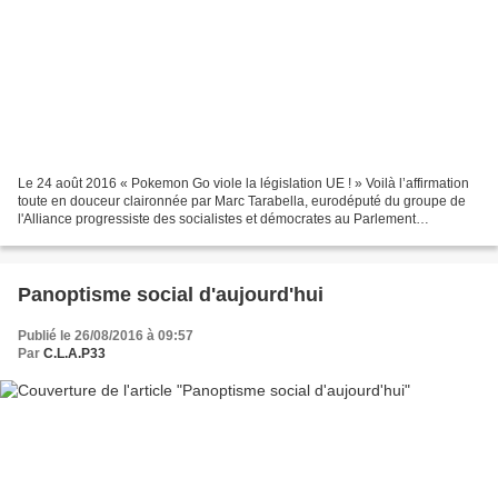
Le 24 août 2016 « Pokemon Go viole la législation UE ! » Voilà l’affirmation
toute en douceur claironnée par Marc Tarabella, eurodéputé du groupe de
l'Alliance progressiste des socialistes et démocrates au Parlement
européen. Ce membre de la Commission...
Panoptisme social d'aujourd'hui
Publié le 26/08/2016 à 09:57
Par
C.L.A.P33