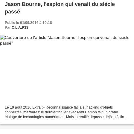
Jason Bourne, l'espion qui venait du siècle
passé
Publié le 01/09/2016 à 10:18
Par
C.L.A.P33
Le 19 août 2016 Extrait - Reconnaissance faciale, hacking d'objets
connectés, malwares: le dernier thriller avec Matt Damon fait un grand
étalage de technologies numériques. Mais la réalité dépasse déjà la fiction.
(...) cette fois l’agent amnésique de...