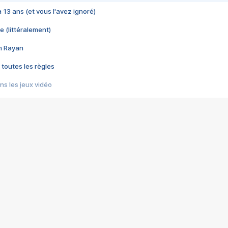
 a 13 ans (et vous l'avez ignoré)
e (littéralement)
im Rayan
 toutes les règles
s les jeux vidéo
us choquant de Rockstar ? - Le scandale BULLY
e plus moche de Steam
du RÊVE tourne au CAUCHEMAR
pendant 8 heures
it… à tort
umiliés par un jeu vidéo
ire - Final Fantasy 8