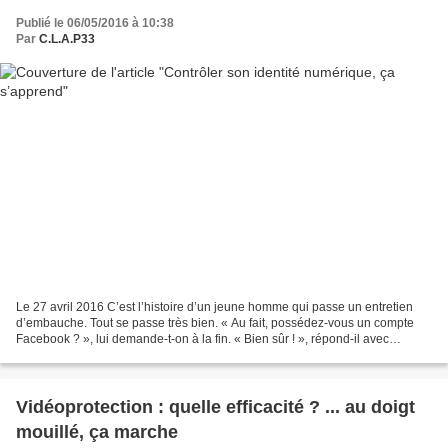
Publié le 06/05/2016 à 10:38
Par
C.L.A.P33
Le 27 avril 2016 C’est l’histoire d’un jeune homme qui passe un entretien
d’embauche. Tout se passe très bien. « Au fait, possédez-vous un compte
Facebook ? », lui demande-t-on à la fin. « Bien sûr ! », répond-il avec
enthousiasme. Le recruteur tourne...
Vidéoprotection : quelle efficacité ? ... au doigt
mouillé, ça marche