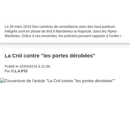
Le 28 mars 2016 Des caméras de surveillance avec des haut-parleurs
intégrés sont en phase de test à Mandelieu-la-Napoule, dans les Alpes-
Maritimes. Grâce à ces enceintes, les policiers peuvent rappeler à l'ordre les
citoyens en infraction. Ce nouveau...
La Cnil contre "les portes dérobées"
Publié le 22/04/2016 à 11:06
Par
C.L.A.P33