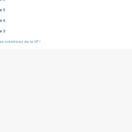
e 5
e 4
e 3
s créatrices de la VF !
e 2
e 1
e Mektoub My Love arrive enfin ! Rencontre avec Shaïn Boumedine et Sal
i : après Toni en famille
elle réalise le bouleversant Dites lui que je l'aime
ais ! Rencontre autour de Vie privée de Rebecca Zlotowski
 de Marguerite, Grave... Rencontre avec Ella Rumpf
 Les Rêveurs, un film intime sur la santé mentale