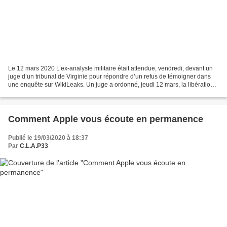
Le 12 mars 2020 L’ex-analyste militaire était attendue, vendredi, devant un
juge d’un tribunal de Virginie pour répondre d’un refus de témoigner dans
une enquête sur WikiLeaks. Un juge a ordonné, jeudi 12 mars, la libération
de l’ex-informatrice de WikiLeaks...
Comment Apple vous écoute en permanence
Publié le 19/03/2020 à 18:37
Par
C.L.A.P33