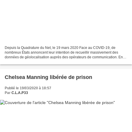
Depuis la Quadrature du Net, le 19 mars 2020 Face au COVID-19, de
nombreux États annoncent leur intention de recueillir massivement des
données de géolocalisation auprès des opérateurs de communication. En
Chine, aux États-Unis, en Italie, en Israël,...
Chelsea Manning libérée de prison
Publié le 19/03/2020 à 18:57
Par
C.L.A.P33