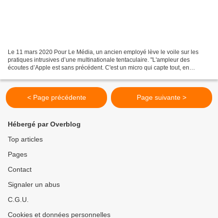
Le 11 mars 2020 Pour Le Média, un ancien employé lève le voile sur les
pratiques intrusives d’une multinationale tentaculaire. "L'ampleur des
écoutes d’Apple est sans précédent. C'est un micro qui capte tout, en
permanence. J'ai décidé de témoigner à...
< Page précédente
Page suivante >
Hébergé par Overblog
Top articles
Pages
Contact
Signaler un abus
C.G.U.
Cookies et données personnelles