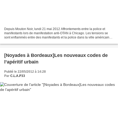
Depuis Mouton Noir, lundi 21 mai 2012 Affrontements entre la police et
manifestants lors de manifestation anti-OTAN à Chicago. Les tensions se
sont enflammés entre des manifestants et la police dans la ville américaine
de Chicago à la veille du sommet...
[Noyades à Bordeaux]Les nouveaux codes de
l’apéritif urbain
Publié le 22/05/2012 à 14:28
Par
C.L.A.P33