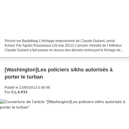
Pioché sur BastaMag L’héritage empoisonné de Claude Guéant, serial
ficheur Par Agnès Rousseaux (16 mai 2012) L’ancien ministre de l’Intérieur
Claude Guéant a fait passer en douce des décrets renforçant le fichage de la
population française. Des fichiers...
[Washington]Les policiers sikhs autorisés à
porter le turban
Publié le 23/05/2012 à 08:48
Par
C.L.A.P33