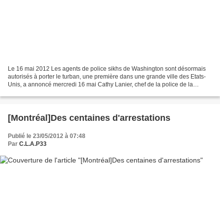
Le 16 mai 2012 Les agents de police sikhs de Washington sont désormais
autorisés à porter le turban, une première dans une grande ville des Etats-
Unis, a annoncé mercredi 16 mai Cathy Lanier, chef de la police de la
capitale américaine. Le premier policier...
[Montréal]Des centaines d'arrestations
Publié le 23/05/2012 à 07:48
Par
C.L.A.P33