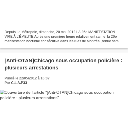
Depuis La Métropole, dimanche, 20 mai 2012 LA 26e MANIFESTATION
VIRE À L'ÉMEUTE Après une première heure relativement calme, la 26e
manifestation nocturne consécutive dans les rues de Montréal, tenue samedi
soir avec les lois 78 et anti-masques comme...
[Anti-OTAN]Chicago sous occupation policière :
plusieurs arrestations
Publié le 22/05/2012 à 16:07
Par
C.L.A.P33