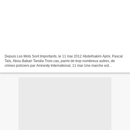
Depuis Les Mots Sont Importants, le 11 mai 2012 Abdelhakim Ajimi, Pascal
Taïs, Abou Bakari Tandia Trois cas, parmi de trop nombreux autres, de
crimes policiers par Amnesty International, 11 mai Une marche est
organisée à Grasse ce samedi 12 mai à 14h,...