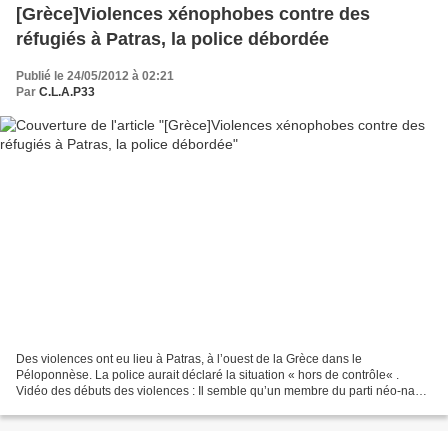
[Grèce]Violences xénophobes contre des
réfugiés à Patras, la police débordée
Publié le 24/05/2012 à 02:21
Par
C.L.A.P33
Des violences ont eu lieu à Patras, à l’ouest de la Grèce dans le
Péloponnèse. La police aurait déclaré la situation « hors de contrôle« .
Vidéo des débuts des violences : Il semble qu’un membre du parti néo-nazi
l’Aube dorée ait tenté de rentrer en bulldozer...