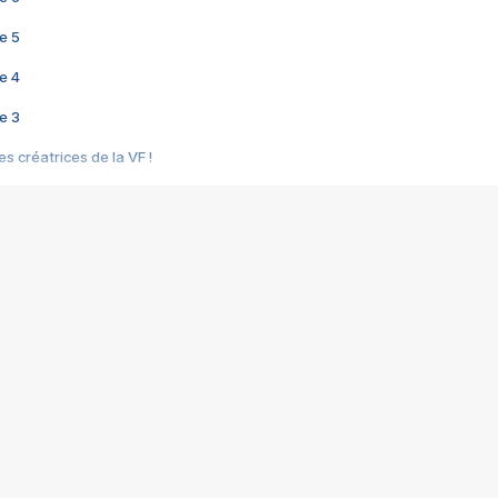
e 5
e 4
e 3
s créatrices de la VF !
e 2
e 1
e Mektoub My Love arrive enfin ! Rencontre avec Shaïn Boumedine et Sal
i : après Toni en famille
elle réalise le bouleversant Dites lui que je l'aime
ais ! Rencontre autour de Vie privée de Rebecca Zlotowski
 de Marguerite, Grave... Rencontre avec Ella Rumpf
 Les Rêveurs, un film intime sur la santé mentale