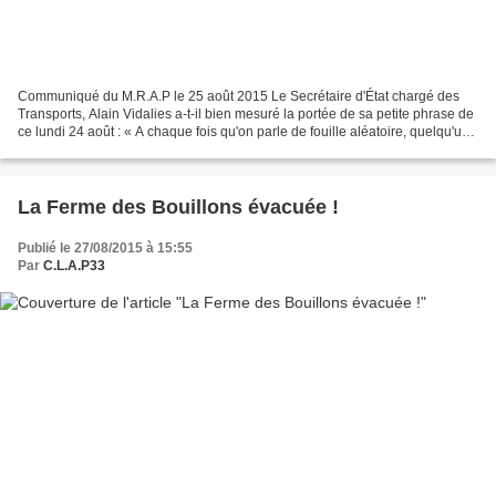
Communiqué du M.R.A.P le 25 août 2015 Le Secrétaire d'État chargé des
Transports, Alain Vidalies a-t-il bien mesuré la portée de sa petite phrase de
ce lundi 24 août : « A chaque fois qu'on parle de fouille aléatoire, quelqu'un
dit "oui mais ça risque...
La Ferme des Bouillons évacuée !
Publié le 27/08/2015 à 15:55
Par
C.L.A.P33