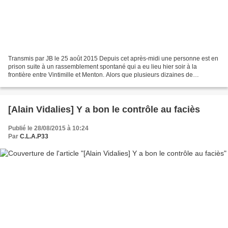
Transmis par JB le 25 août 2015 Depuis cet après-midi une personne est en
prison suite à un rassemblement spontané qui a eu lieu hier soir à la
frontière entre Vintimille et Menton. Alors que plusieurs dizaines de
migrants/es étaient détenus/es depuis...
[Alain Vidalies] Y a bon le contrôle au faciès
Publié le 28/08/2015 à 10:24
Par
C.L.A.P33