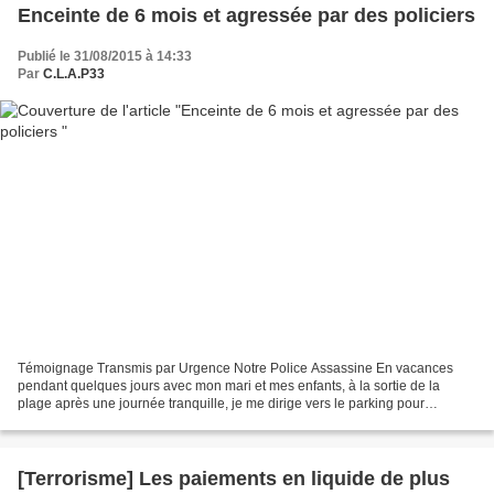
Enceinte de 6 mois et agressée par des policiers
Publié le 31/08/2015 à 14:33
Par
C.L.A.P33
Témoignage Transmis par Urgence Notre Police Assassine En vacances
pendant quelques jours avec mon mari et mes enfants, à la sortie de la
plage après une journée tranquille, je me dirige vers le parking pour
récupérer ma voiture. En face de moi une voiture...
[Terrorisme] Les paiements en liquide de plus