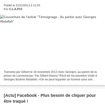
Publié le 22/11/2013 à 11:05
Par
C.L.A.P33
Transmis par Gilbert le 18 novembre 2013 Avec Georges, au parloir de la
prison de Lannemezan. Par Gilbert Hanna* Récit de ma première Visite à
Georges Ibrahim Abdallah. «On ne peut regarder un homme sans voir
l’humanité entière. L’injustice dont est accablé...
[Actu] Facebook - Plus besoin de cliquer pour
être traqué !