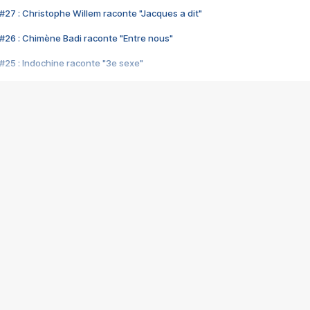
#27 : Christophe Willem raconte "Jacques a dit"
#26 : Chimène Badi raconte "Entre nous"
#25 : Indochine raconte "3e sexe"
#24 : Zaho raconte "C'est chelou"
#23 : Patrick Bruel raconte "Au café des délices"
#22 : Kyo raconte "Le chemin"
#21 : Nolwenn Leroy raconte "Cassé"
#20 : Patrick Hernandez raconte "Born to be alive"
#19 : Lorie raconte "Près de moi"
#18 : Michael Jones raconte "A nos actes manqués" (avec Jean-Jacque
#17 : Khaled raconte "Aïcha"
#16 : Corneille raconte "Parce qu'on vient de loin"