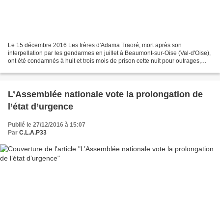
Le 15 décembre 2016 Les frères d'Adama Traoré, mort après son
interpellation par les gendarmes en juillet à Beaumont-sur-Oise (Val-d'Oise),
ont été condamnés à huit et trois mois de prison cette nuit pour outrages,
menaces et violences. Huit mois ferme...
L’Assemblée nationale vote la prolongation de
l’état d’urgence
Publié le 27/12/2016 à 15:07
Par
C.L.A.P33