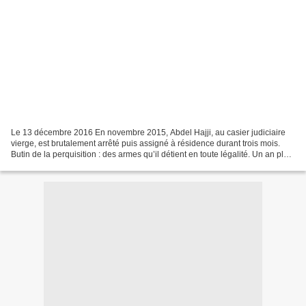
Le 13 décembre 2016 En novembre 2015, Abdel Hajji, au casier judiciaire
vierge, est brutalement arrêté puis assigné à résidence durant trois mois.
Butin de la perquisition : des armes qu’il détient en toute légalité. Un an plus
tard, le tribunal administratif...