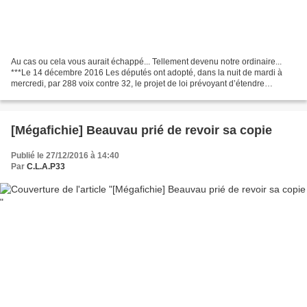
Au cas ou cela vous aurait échappé... Tellement devenu notre ordinaire...
***Le 14 décembre 2016 Les députés ont adopté, dans la nuit de mardi à
mercredi, par 288 voix contre 32, le projet de loi prévoyant d’étendre
jusqu’au 15 juillet 2017 ce régime...
[Mégafichie] Beauvau prié de revoir sa copie
Publié le 27/12/2016 à 14:40
Par
C.L.A.P33