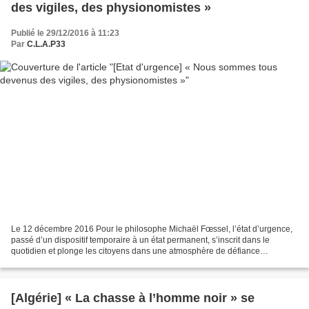
des vigiles, des physionomistes »
Publié le 29/12/2016 à 11:23
Par
C.L.A.P33
Le 12 décembre 2016 Pour le philosophe Michaël Fœssel, l’état d’urgence,
passé d’un dispositif temporaire à un état permanent, s’inscrit dans le
quotidien et plonge les citoyens dans une atmosphère de défiance
constante. Michaël Fœssel est professeur...
[Algérie] « La chasse à l’homme noir » se