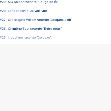
#29 : MC Solaar raconte "Bouge de là"
28 : Lorie raconte "Je vais vite"
#27 : Christophe Willem raconte "Jacques a dit"
#26 : Chimène Badi raconte "Entre nous"
#25 : Indochine raconte "3e sexe"
#24 : Zaho raconte "C'est chelou"
#23 : Patrick Bruel raconte "Au café des délices"
#22 : Kyo raconte "Le chemin"
#21 : Nolwenn Leroy raconte "Cassé"
#20 : Patrick Hernandez raconte "Born to be alive"
#19 : Lorie raconte "Près de moi"
#18 : Michael Jones raconte "A nos actes manqués" (avec Jean-Jacque
#17 : Khaled raconte "Aïcha"