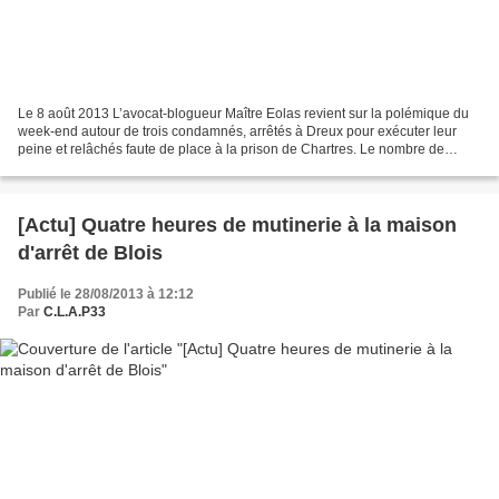
Le 8 août 2013 L’avocat-blogueur Maître Eolas revient sur la polémique du
week-end autour de trois condamnés, arrêtés à Dreux pour exécuter leur
peine et relâchés faute de place à la prison de Chartres. Le nombre de
détenus dans les prisons françaises...
[Actu] Quatre heures de mutinerie à la maison
d'arrêt de Blois
Publié le 28/08/2013 à 12:12
Par
C.L.A.P33