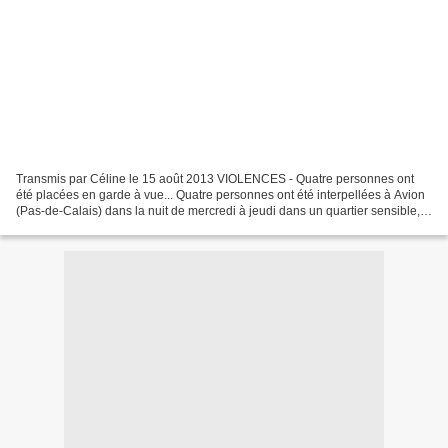
Transmis par Céline le 15 août 2013 VIOLENCES - Quatre personnes ont
été placées en garde à vue... Quatre personnes ont été interpellées à Avion
(Pas-de-Calais) dans la nuit de mercredi à jeudi dans un quartier sensible,
qui a vécu sa deuxième nuit consécutive...