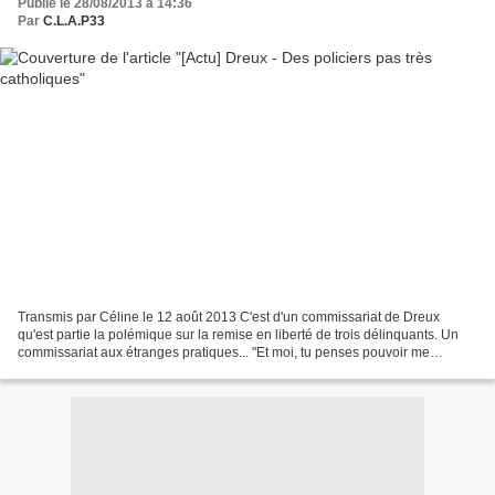
Publié le 28/08/2013 à 14:36
Par
C.L.A.P33
Transmis par Céline le 12 août 2013 C'est d'un commissariat de Dreux
qu'est partie la polémique sur la remise en liberté de trois délinquants. Un
commissariat aux étranges pratiques... "Et moi, tu penses pouvoir me
satisfaire, je t'ai déjà fait gagner...