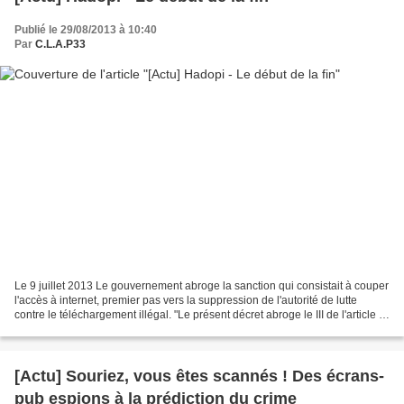
Publié le 29/08/2013 à 10:40
Par
C.L.A.P33
Le 9 juillet 2013 Le gouvernement abroge la sanction qui consistait à couper
l'accès à internet, premier pas vers la suppression de l'autorité de lutte
contre le téléchargement illégal. "Le présent décret abroge le III de l'article R.
335-5 du code de...
[Actu] Souriez, vous êtes scannés ! Des écrans-
pub espions à la prédiction du crime