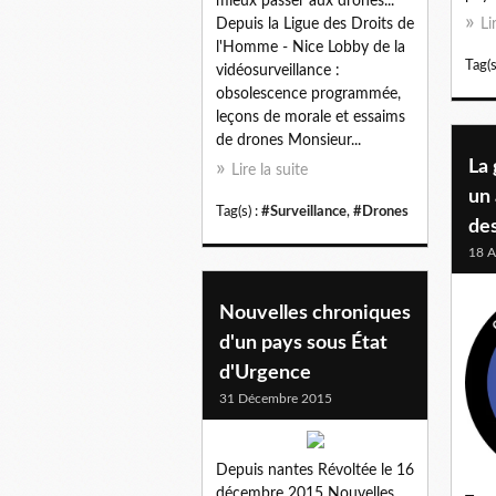
mieux passer aux drones...
Li
Depuis la Ligue des Droits de
l'Homme - Nice Lobby de la
Tag(s
vidéosurveillance :
obsolescence programmée,
leçons de morale et essaims
de drones Monsieur...
La
Lire la suite
un 
Tag(s) :
#Surveillance
,
#Drones
de
18 A
Nouvelles chroniques
d'un pays sous État
d'Urgence
31 Décembre 2015
Depuis nantes Révoltée le 16
décembre 2015 Nouvelles