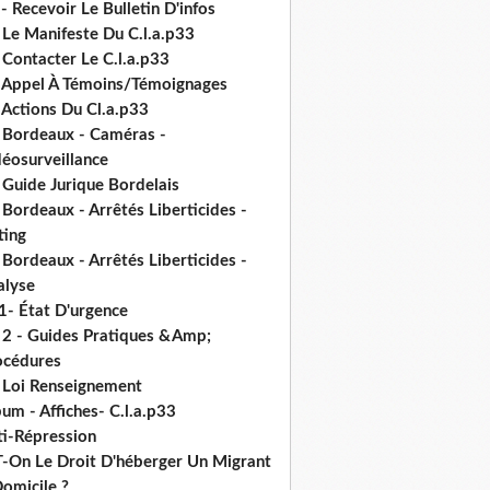
- Recevoir Le Bulletin D'infos
 Le Manifeste Du C.l.a.p33
 Contacter Le C.l.a.p33
- Appel À Témoins/Témoignages
 Actions Du Cl.a.p33
- Bordeaux - Caméras -
déosurveillance
 Guide Jurique Bordelais
 Bordeaux - Arrêtés Liberticides -
ting
 Bordeaux - Arrêtés Liberticides -
alyse
1- État D'urgence
- 2 - Guides Pratiques &Amp;
océdures
- Loi Renseignement
um - Affiches- C.l.a.p33
ti-Répression
T-On Le Droit D'héberger Un Migrant
omicile ?