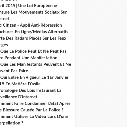
vril 2019] Une Loi Européenne
nsure Les Mouvements Sociaux Sur
ernet
 Citizen - Appli Anti-Répression
ochures En Ligne/Médias Alternatifs
rte Des Radars Placés Sur Les Feux
uges
 Que La Police Peut Et Ne Peut Pas
ire Pendant Une Manifestation
 Que Les Manifestants Peuvent Et Ne
uvent Pas Faire
Qui Entre En Vigueur Le 1Er Janvier
19 En Matière D’asile
onologie Des Lois Instaurant La
veillance D'internet
mment Faire Condamner L’état Après
 Blessure Causée Par La Police ?
mment Utiliser La Vidéo Lors D’une
erpellation ?