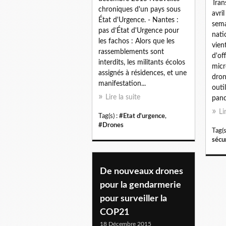
Tran
chroniques d'un pays sous
avri
État d'Urgence. - Nantes :
sema
pas d’État d'Urgence pour
nati
les fachos : Alors que les
vien
rassemblements sont
d'of
interdits, les militants écolos
micr
assignés à résidences, et une
dron
manifestation...
outi
Lire la suite
pand
Li
Tag(s) :
#Etat d'urgence
,
#Drones
Tag(s
sécur
De nouveaux drones
pour la gendarmerie
pour surveiller la
COP21
18 Décembre 2015