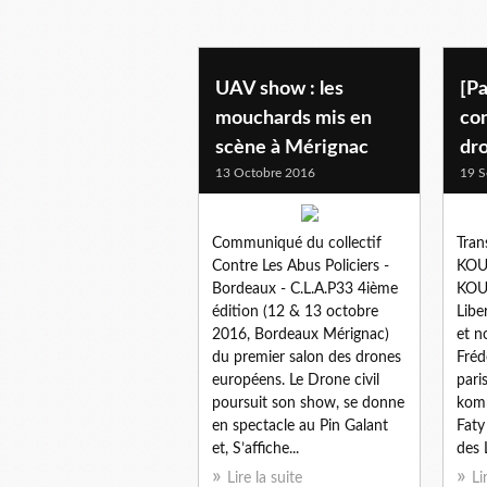
drones
UAV show : les
[Pa
mouchards mis en
con
scène à Mérignac
dr
13 Octobre 2016
19 S
Communiqué du collectif
Tran
Contre Les Abus Policiers -
KOUM
Bordeaux - C.L.A.P33 4ième
KOUM
édition (12 & 13 octobre
Libe
2016, Bordeaux Mérignac)
et n
du premier salon des drones
Fréd
européens. Le Drone civil
pari
poursuit son show, se donne
komb
en spectacle au Pin Galant
Faty
et, S’affiche...
des L
Lire la suite
Li