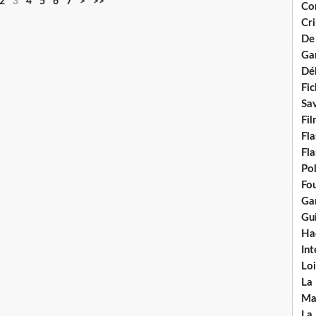
2
3
4
5
6
7
>
>>
Con
Cri
De
Ga
Dél
Fic
Sav
Fi
Fla
Fla
Po
Fou
Gar
Gui
Ha
Int
Loi
La
Ma
La