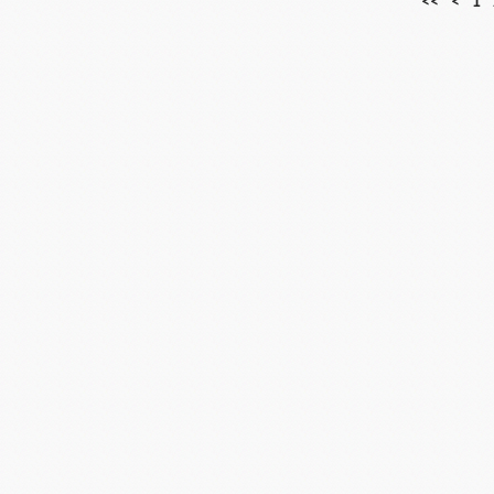
<<
<
1