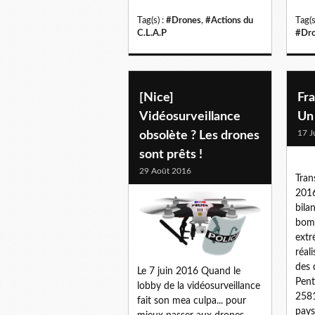
Tag(s) :
#Drones
,
#Actions du
Tag(s
C.L.A.P
#Dr
[Nice]
Fra
Vidéosurveillance
Un 
17 J
obsolète ? Les drones
sont prêts !
29 Août 2016
Trans
2016
bila
bomb
extr
réal
des 
Le 7 juin 2016 Quand le
Pent
lobby de la vidéosurveillance
2581
fait son mea culpa... pour
pays