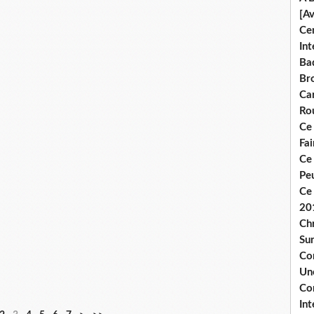
[A
Ce
Int
Bad
Br
Ca
Ro
Ce
Fa
Ce
Pe
Ce 
20
Chr
Sur
Co
Une
Co
Int