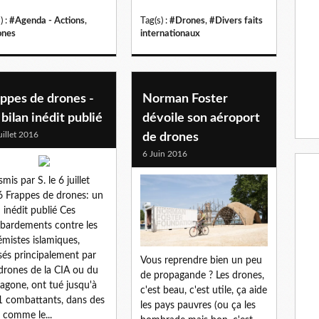
) :
#Agenda - Actions
,
Tag(s) :
#Drones
,
#Divers faits
ones
internationaux
ppes de drones -
Norman Foster
bilan inédit publié
dévoile son aéroport
uillet 2016
de drones
6 Juin 2016
mis par S. le 6 juillet
 Frappes de drones: un
n inédit publié Ces
ardements contre les
émistes islamiques,
isés principalement par
Vous reprendre bien un peu
drones de la CIA ou du
de propagande ? Les drones,
agone, ont tué jusqu'à
c'est beau, c'est utile, ça aide
 combattants, dans des
les pays pauvres (ou ça les
 comme le...