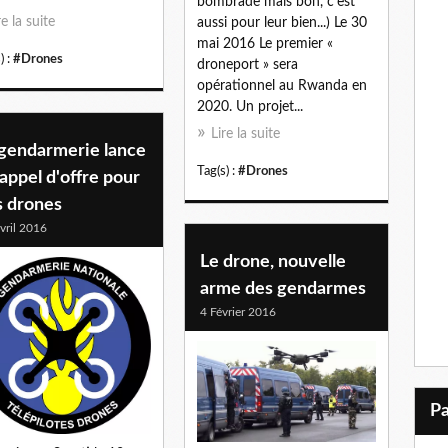
bombrade mais bon, c'est
re la suite
aussi pour leur bien...) Le 30
mai 2016 Le premier «
) :
#Drones
droneport » sera
opérationnel au Rwanda en
2020. Un projet...
Lire la suite
 gendarmerie lance
Tag(s) :
#Drones
appel d'offre pour
s drones
vril 2016
Le drone, nouvelle
arme des gendarmes
4 Février 2016