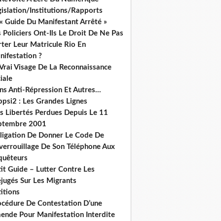
islation/Institutions/Rapports
« Guide Du Manifestant Arrêté »
 Policiers Ont-Ils Le Droit De Ne Pas
ter Leur Matricule Rio En
nifestation ?
 Vrai Visage De La Reconnaissance
iale
ns Anti-Répression Et Autres...
ppsi2 : Les Grandes Lignes
s Libertés Perdues Depuis Le 11
ptembre 2001
ligation De Donner Le Code De
verrouillage De Son Téléphone Aux
quêteurs
it Guide – Lutter Contre Les
éjugés Sur Les Migrants
itions
océdure De Contestation D’une
ende Pour Manifestation Interdite