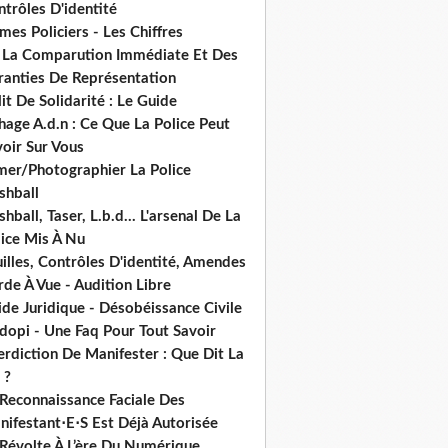
trôles D'identité
mes Policiers - Les Chiffres
 La Comparution Immédiate Et Des
ranties De Représentation
it De Solidarité : Le Guide
hage A.d.n : Ce Que La Police Peut
oir Sur Vous
lmer/Photographier La Police
shball
shball, Taser, L.b.d... L'arsenal De La
lice Mis À Nu
illes, Contrôles D'identité, Amendes
de À Vue - Audition Libre
de Juridique - Désobéissance Civile
dopi - Une Faq Pour Tout Savoir
erdiction De Manifester : Que Dit La
 ?
 Reconnaissance Faciale Des
nifestant⋅E⋅S Est Déjà Autorisée
 Révolte À L’ère Du Numérique