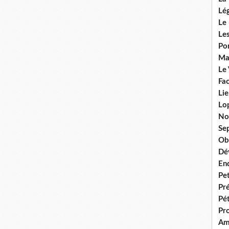
Lég
Le 
Les
Por
Ma
Le
Fac
Lie
Lo
No
Se
Ob
Dé
En
Pet
Pr
Pét
Pr
Am