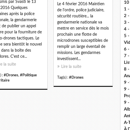
smis par Svasti le 13
10 
Le 4 février 2016 Maintien
l 2016 Quelques
1 -
de l'ordre, police judiciaire,
ines après la police
2 -
sécurité routière... la
onale, la gendarmerie
gendarmerie nationale va
3 
t de publier un appel
mettre en service dès le mois
4 -
fre pour la fourniture de
prochain une flotte de
5 
o-drones tactiques. Le
microdrones susceptibles de
Vi
e sera bientôt le nouvel
remplir un large éventail de
6 -
l dans la boîte des
missions. Les gendarmes
7 -
ores. C'est ce...
investissent...
Lis
re la suite
Lire la suite
8 -
) :
#Drones
,
#Politique
An
Tag(s) :
#Drones
itaire
9 -
9 
Pr
9 
Alb
An
A-
À D