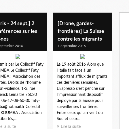
ris - 24 sept.] 2
[Drone, gardes-
férences sur les
frontières] La Suisse
ones
contre les migrants
eptembre 2016
1 Septembre 2016
smis par Le Collectif Faty
Le 19 août 2016 Alors que
BA Le Collectif Faty
l’Italie fait face à un
BA : Association des
important afflux de migrants
rtés, Droits de l’homme
ces dernières semaines,
on-violence. 1-3, rue
L’Espresso s’est penché sur
érick Lemaître 75020
l’impressionnant dispositif
s 06-17-08-60-30 faty-
déployé par la Suisse pour
a@hotmail.fr Collectif
surveiller ses frontières.
 KOUMBA : Association
Entre ceux qui arrivent du
ibertés,...
Sud et ceux...
re la suite
Lire la suite