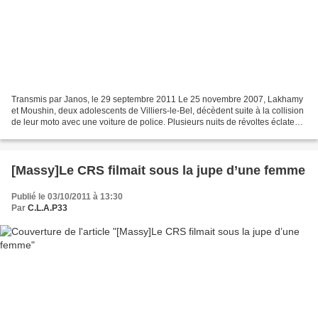
Transmis par Janos, le 29 septembre 2011 Le 25 novembre 2007, Lakhamy
et Moushin, deux adolescents de Villiers-le-Bel, décèdent suite à la collision
de leur moto avec une voiture de police. Plusieurs nuits de révoltes éclatent,
laissant s’exprimer la...
[Massy]Le CRS filmait sous la jupe d’une femme
Publié le 03/10/2011 à 13:30
Par
C.L.A.P33