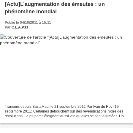
[Actu]L’augmentation des émeutes : un
phénomène mondial
Publié le 04/10/2011 à 15:11
Par
C.L.A.P33
Transmis depuis BastaMag, le 21 septembre 2011 Par Ivan du Roy (19
septembre 2011) Certaines débouchent sur des revendications, voire des
révolutions. La plupart s’éteignent aussi vite qu’elles se sont allumées. Une
chose est sûre : de Londres à Sidi...