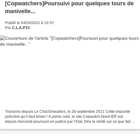
[Copwatchers]Poursuivi pour quelques tours de
manivelle...
Publié le 04/10/2011 à 12:57
Par
C.L.A.P33
Transmis depuis Le Chat Emeutiers, le 28 septembre 2011 Cette impunité
policière qu’il faut briser ! A peine créé, le site Copwatch-Nord-IDF est
depuis mercredi poursuivi en justice par l’Etat. Dire la vérité sur ce que fait la
police ne passe pas. La...