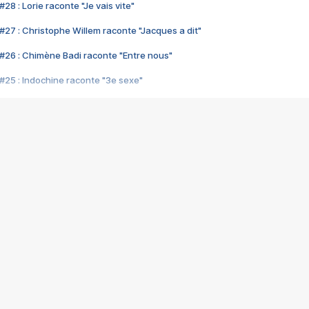
28 : Lorie raconte "Je vais vite"
#27 : Christophe Willem raconte "Jacques a dit"
#26 : Chimène Badi raconte "Entre nous"
#25 : Indochine raconte "3e sexe"
#24 : Zaho raconte "C'est chelou"
#23 : Patrick Bruel raconte "Au café des délices"
#22 : Kyo raconte "Le chemin"
#21 : Nolwenn Leroy raconte "Cassé"
#20 : Patrick Hernandez raconte "Born to be alive"
#19 : Lorie raconte "Près de moi"
#18 : Michael Jones raconte "A nos actes manqués" (avec Jean-Jacque
#17 : Khaled raconte "Aïcha"
#16 : Corneille raconte "Parce qu'on vient de loin"