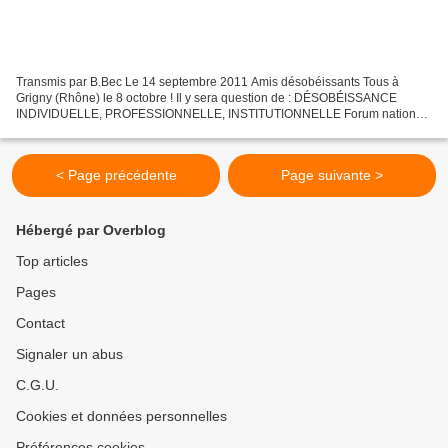
Transmis par B.Bec Le 14 septembre 2011 Amis désobéissants Tous à
Grigny (Rhône) le 8 octobre ! Il y sera question de : DÉSOBÉISSANCE
INDIVIDUELLE, PROFESSIONNELLE, INSTITUTIONNELLE Forum national
co-organisé par la ville de Grigny (Rhône) et le Sarkophage...
< Page précédente
Page suivante >
Hébergé par Overblog
Top articles
Pages
Contact
Signaler un abus
C.G.U.
Cookies et données personnelles
Préférences cookies