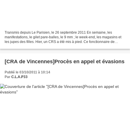
Transmis depuis Le Parisien, le 26 septembre 2011 En semaine, les
manifestations, le gilet pare-balles, le 9 mm ; le week-end, les magasins et
les jupes des filles. Hier, un CRS a été mis à pied. Ce fonctionnaire de
police, âgé de 36 ans, a été interpellé...
[CRA de Vincennes]Procès en appel et évasions
Publié le 03/10/2011 à 10:14
Par
C.L.A.P33