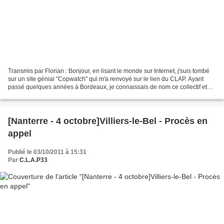
Transmis par Florian : Bonjour, en lisant le monde sur Internet, j'suis tombé
sur un site génial "Copwatch" qui m'a renvoyé sur le lien du CLAP. Ayant
passé quelques années à Bordeaux, je connaissais de nom ce collectif et
j'avais déjà déposé un petit...
[Nanterre - 4 octobre]Villiers-le-Bel - Procès en
appel
Publié le 03/10/2011 à 15:31
Par
C.L.A.P33