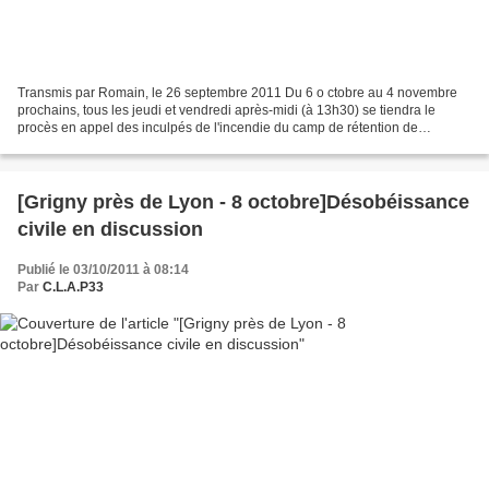
Transmis par Romain, le 26 septembre 2011 Du 6 o ctobre au 4 novembre
prochains, tous les jeudi et vendredi après-midi (à 13h30) se tiendra le
procès en appel des inculpés de l'incendie du camp de rétention de
Vincennes de juin 2008, contestant les peines...
[Grigny près de Lyon - 8 octobre]Désobéissance
civile en discussion
Publié le 03/10/2011 à 08:14
Par
C.L.A.P33