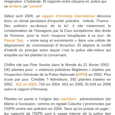
résignation. L’habitude. Et rapports entre citoyens et police qui
se
tendent
, se
"corsent"
Début avril 2009, un
rapport d'Amnesty international
dénonce
donc un climat persistant d’impunité policière. Intitulé, ‘
France :
Des policiers au-dessus de la loi’
, il cite notamment la
condamnation de l’hexagone par la Cour européenne des droits
de l’homme, pour la mort –toujours inexpliquée à ce jour- de
Pascal
Tais
, « entre sang et excréments » dans une cellule de
dégrisement du commissariat d’ Arcachon. Et déplore le conflit
d’intérêt du principe selon lequel c’est la police elle-même qui
enquête sur les plaintes la concernant.
Chiffre cité par Piotr Smolar dans le Monde du 21 février 2003 :
592 plaintes pour « violences policières illégitimes »
traitées
par
l’Inspection Générale de la Police Nationale (
IGPN
) en 2002. Plus
d’une par jour. Crédible ? Admettons. 592 plaintes
traitées
en
2002.
611 en 2003
, 724 en 2004. 663 en 2005. Et 639 en 2006
selon le rapport d’Amnesty.
Plaintes en partie à l’origine des
sanctions
administratives
(du
blâme à l’exclusion, comme en rigolait Coluche ) prononcées par
l’IGPN contre ses policiers en 2004. Sans qu’on puisse en juger :
les rapports de l’IGPN sont à usage interne de la police des