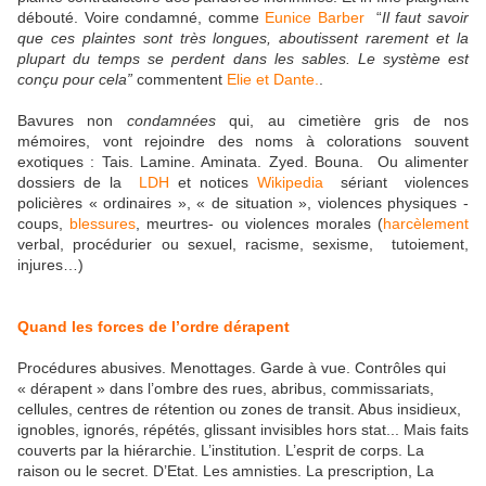
débouté. Voire condamné, comme
Eunice Barber
“
Il faut savoir
que ces plaintes sont très longues, aboutissent rarement et la
plupart du temps se perdent dans les sables. Le système est
conçu pour cela”
commentent
Elie et Dante.
.
Bavures non
condamnées
qui, au cimetière gris de nos
mémoires, vont rejoindre des noms à colorations souvent
exotiques : Tais. Lamine. Aminata. Zyed. Bouna. Ou alimenter
dossiers de la
LDH
et notices
Wikipedia
sériant violences
policières « ordinaires », « de situation », violences physiques -
coups,
blessures
, meurtres- ou violences morales (
harcèlement
verbal, procédurier ou sexuel, racisme, sexisme, tutoiement,
injures…)
Quand les forces de l’ordre dérapent
Procédures abusives. Menottages. Garde à vue. Contrôles qui
« dérapent » dans l’ombre des rues, abribus, commissariats,
cellules, centres de rétention ou zones de transit. Abus insidieux,
ignobles, ignorés, répétés, glissant invisibles hors stat... Mais faits
couverts par la hiérarchie. L’institution. L’esprit de corps. La
raison ou le secret. D’Etat. Les amnisties. La prescription, La