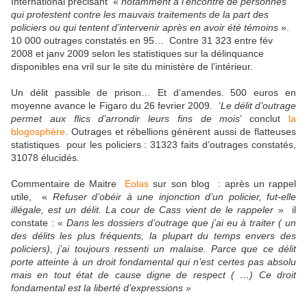
International précisant «
notamment à l’encontre de personnes
qui protestent contre les mauvais traitements de la part des
policiers ou qui tentent d’intervenir après en avoir été témoins
».
10 000 outrages constatés en 95… Contre 31 323 entre fév
2008 et janv 2009 selon les statistiques sur la délinquance
disponibles ena vril sur le site du ministère de l’intérieur.
Un délit passible de prison… Et d’amendes. 500 euros en
moyenne avance le Figaro du 26 fevrier 2009. ‘
Le délit d’outrage
permet aux flics d’arrondir leurs fins de mois
’ conclut
la
blogosphère
. Outrages et rébellions génèrent aussi de flatteuses
statistiques pour les policiers : 31323 faits d’outrages constatés,
31078 élucidés
.
Commentaire de Maitre
Eolas
sur son blog : après un rappel
utile, «
Refuser d’obéir à une injonction d’un policier, fut-elle
illégale, est un délit. La cour de Cass vient de le rappeler
» il
constate : «
Dans les dossiers d’outrage que j’ai eu à traiter ( un
des délits les plus fréquents, la plupart du temps envers des
policiers), j’ai toujours ressenti un malaise. Parce que ce délit
porte atteinte à un droit fondamental qui n’est certes pas absolu
mais en tout état de cause digne de respect ( …) Ce droit
fondamental est la liberté d’expressions »