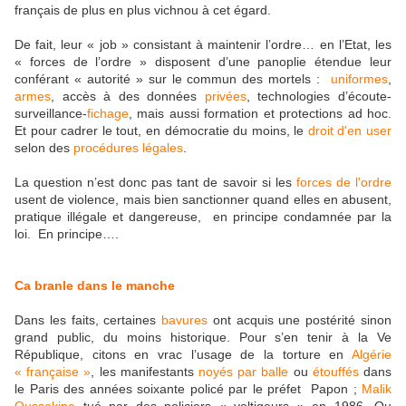
français de plus en plus vichnou
à cet égard.
De fait, leur « job » consistant à maintenir l’ordre… en l’Etat, les
« forces de l’ordre » disposent d’une panoplie étendue leur
conférant « autorité » sur le commun des mortels :
uniformes
,
armes
, accès à des données
privées
, technologies d’écoute-
surveillance-
fichage
, mais aussi formation et protections ad hoc.
Et pour cadrer le tout, en démocratie du moins, le
droit d'en user
selon des
procédures
légales
.
La question n’est donc pas tant de savoir si les
forces de l'ordre
usent de violence, mais bien sanctionner quand elles en abusent,
pratique illégale et dangereuse, en principe condamnée par la
loi. En principe….
Ca branle dans le manche
Dans les faits, certaines
bavures
ont acquis une postérité sinon
grand public, du moins historique. Pour s’en tenir à la Ve
République, citons en vrac l’usage de la torture en
Algérie
« française »
, les manifestants
noyés par balle
ou
étouffés
dans
le Paris des années soixante policé par le préfet Papon ;
Malik