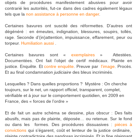
objets de procédures manifestement abusives pour avoir
contrarié les autorités, fut-ce dans des cadres également légaux
tels que la
non assistance à personne en danger
.
Certaines bavures ont suscité des réformettes. D’autres ont
dégénéré : en émeutes, indignation, blessures, soupirs, tollés,
rage. Seconde d’(in)attention, impuissance, effarement, peur ou
torpeur.
Humiliation aussi
.
Certaines bavures sont «
exemplaires
» Attestées.
Documentées. Ont fait l’objet de certif médicaux. Plainte en
justice. Enquête. Et
contre enquête
. Preuve par
l'image
. Procès.
Et au final condamnation
judiciaire
des bleus incriminés.
Lesquelles ? Dans quelles proportions ? Mystère : On cherche
toujours, sur le net, un rapport officiel, transparent, complet,
vérifiable et à jour sur le comportement quotidien, en 2009 en
France, des « forces de l’ordre »
Et de fait un autre schéma se dessine, plus obscur : Des faits
abusifs, mais pas de plainte, déposée… ou retenue. Sur le fond
ou dans les formes. Des procédures dissuasives :
pièces à
convictions
qui s’égarent, coût et lenteur de la justice ordinaire,
plainte contradictoire des pandores incriminés. Et in fine plaignant