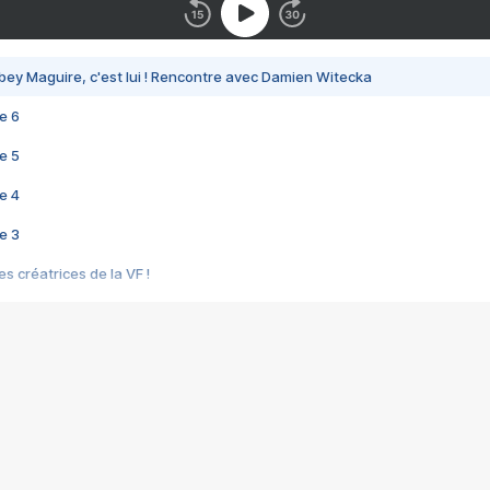
bey Maguire, c'est lui ! Rencontre avec Damien Witecka
e 6
e 5
e 4
e 3
s créatrices de la VF !
e 2
e 1
e Mektoub My Love arrive enfin ! Rencontre avec Shaïn Boumedine et Sal
i : après Toni en famille
elle réalise le bouleversant Dites lui que je l'aime