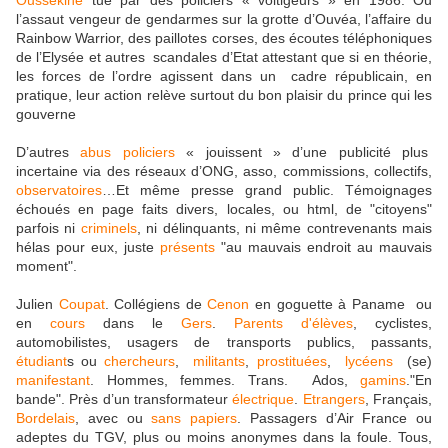
Oussekine
tué par des policiers « voltigeurs » en 1986. Ou
l’assaut vengeur de gendarmes sur la grotte d’Ouvéa, l’affaire du
Rainbow Warrior, des paillotes corses, des écoutes téléphoniques
de l’Elysée et autres scandales d’Etat attestant que si en théorie,
les forces de l’ordre agissent dans un cadre républicain, en
pratique, leur action relève surtout du bon plaisir du prince qui les
gouverne
D’autres
abus policiers
« jouissent » d’une publicité plus
incertaine via des réseaux d’ONG, asso, commissions, collectifs,
observatoires
…Et même presse grand public. Témoignages
échoués en page faits divers, locales, ou html, de "citoyens"
parfois ni
criminels
, ni délinquants, ni même contrevenants mais
hélas pour eux, juste
présents
"au mauvais endroit au mauvais
moment".
Julien
Coupat
. Collégiens de
Cenon
en goguette à Paname ou
en
cours
dans le
Gers
.
Parents d'élèves
, cyclistes,
automobilistes, usagers de transports publics, passants,
étudiant
s ou
chercheurs
,
militants
,
prostituées
,
lycéens
(se)
manifestant
. Hommes, femmes. Trans. Ados,
gamins
."En
bande". Près d’un transformateur
électrique
.
Etrangers
, Français,
Bordelais
, avec ou
sans papiers
. Passagers d’Air France ou
adeptes du TGV, plus ou moins anonymes dans la foule. Tous,