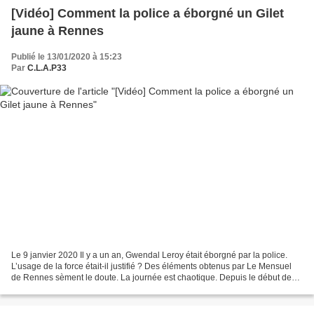
[Vidéo] Comment la police a éborgné un Gilet
jaune à Rennes
Publié le 13/01/2020 à 15:23
Par
C.L.A.P33
Le 9 janvier 2020 Il y a un an, Gwendal Leroy était éborgné par la police.
L’usage de la force était-il justifié ? Des éléments obtenus par Le Mensuel
de Rennes sèment le doute. La journée est chaotique. Depuis le début de
l’après-midi du samedi 19 janvier,...