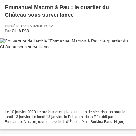
Emmanuel Macron à Pau : le quartier du
Château sous surveillance
Publié le 13/01/2020 à 15:32
Par
C.L.A.P33
Le 10 janvier 2020 Le préfet met en place un plan de sécurisation pour le
lundi 13 janvier. Le lundi 13 janvier, le Président de la République,
Emmanuel Macron, réunira les chefs d’État du Mali, Burkina Faso, Niger,
Mauritanie et Tchad pour un sommet...