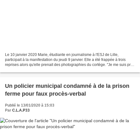
Le 10 janvier 2020 Marie, étudiante en journalisme à l'ESJ de Lille,
participait à la manifestation du jeudi 9 janvier. Elle a été frappée à trois
reprises alors qu'elle prenait des photographies du cortège. "Je me suis pris
trois coups de matraque télescopique,...
Un policier municipal condamné à de la prison
ferme pour faux procès-verbal
Publié le 13/01/2020 à 15:03
Par
C.L.A.P33