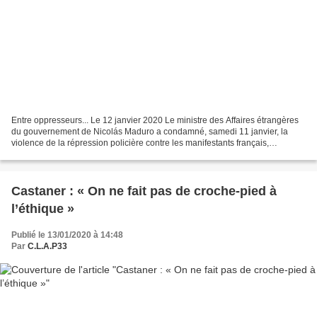
Entre oppresseurs... Le 12 janvier 2020 Le ministre des Affaires étrangères
du gouvernement de Nicolás Maduro a condamné, samedi 11 janvier, la
violence de la répression policière contre les manifestants français,
notamment des gilets jaunes. Le gouvernement...
Castaner : « On ne fait pas de croche-pied à
l’éthique »
Publié le 13/01/2020 à 14:48
Par
C.L.A.P33