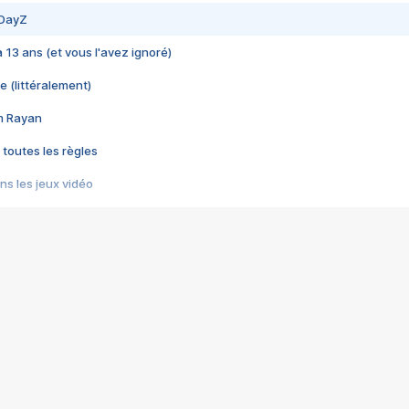
 DayZ
 a 13 ans (et vous l'avez ignoré)
e (littéralement)
im Rayan
 toutes les règles
s les jeux vidéo
us choquant de Rockstar ? - Le scandale BULLY
e plus moche de Steam
du RÊVE tourne au CAUCHEMAR
pendant 8 heures
it… à tort
umiliés par un jeu vidéo