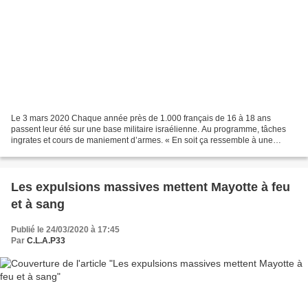
Le 3 mars 2020 Chaque année près de 1.000 français de 16 à 18 ans
passent leur été sur une base militaire israélienne. Au programme, tâches
ingrates et cours de maniement d’armes. « En soit ça ressemble à une
colonie de vacances un peu spéciale… ». Posée...
Les expulsions massives mettent Mayotte à feu
et à sang
Publié le 24/03/2020 à 17:45
Par
C.L.A.P33