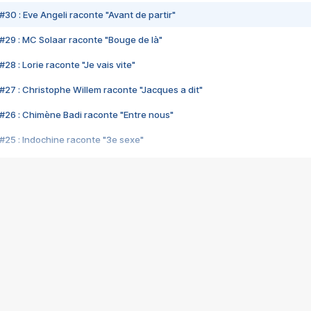
#30 : Eve Angeli raconte "Avant de partir"
#29 : MC Solaar raconte "Bouge de là"
28 : Lorie raconte "Je vais vite"
#27 : Christophe Willem raconte "Jacques a dit"
#26 : Chimène Badi raconte "Entre nous"
#25 : Indochine raconte "3e sexe"
#24 : Zaho raconte "C'est chelou"
#23 : Patrick Bruel raconte "Au café des délices"
#22 : Kyo raconte "Le chemin"
#21 : Nolwenn Leroy raconte "Cassé"
#20 : Patrick Hernandez raconte "Born to be alive"
#19 : Lorie raconte "Près de moi"