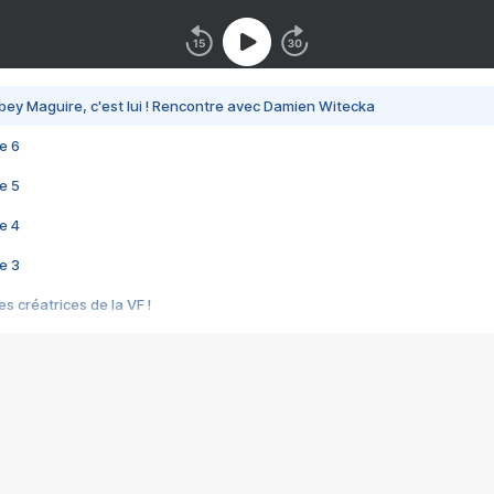
bey Maguire, c'est lui ! Rencontre avec Damien Witecka
e 6
e 5
e 4
e 3
s créatrices de la VF !
e 2
e 1
e Mektoub My Love arrive enfin ! Rencontre avec Shaïn Boumedine et Sal
i : après Toni en famille