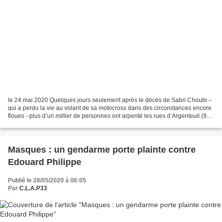
le 24 mai 2020 Quelques jours seulement après le décès de Sabri Choubi –
qui a perdu la vie au volant de sa motocross dans des circonstances encore
floues - plus d’un millier de personnes ont arpenté les rues d’Argenteuil (95)
au cours d’une marche blanche...
Masques : un gendarme porte plainte contre
Edouard Philippe
Publié le 28/05/2020 à 06:05
Par
C.L.A.P33